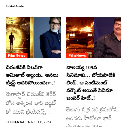
Related Articles
Film News
Film News
చిరంజీవికి విలన్‌గా
బాలయ్య 109వ
అమితాబ్ అల్లుడు.. అసలు
సినిమాకు… బోయపాటికి
ట్విస్ట్ అదిరిపోయిందిగా..!
లింక్.. ఆ సెంటిమెంట్
వర్కౌట్ అయితే సినిమా
మెగాస్టార్ చిరంజీవి కెరీర్
బంపర్ హిట్..!
లోనే అత్యంత భారీ బడ్జెట్
తెలుగు చిత్ర పరిశ్రమలోని
తో యువి క్రియేషన్స్
అందరు హీరోలూ భారీ
రూపొందిస్తున్న
BY
LEELA SAI
MARCH 18, 2024
ప్రాజెక్టులను చేస్తూ