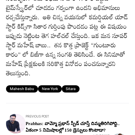
టైమ్‌స్వ్కేర్‌లో చూడడం గర్వంగా ఉందని అభిమానులు
ర‌చ్చచేస్తున్నారు. అతి చిన్న వయసులో కమర్షియల్‌ యాడ్‌
స్టార్‌ కిడ్స్‌గా సితార గుర్తింపు పొంద‌డం ప‌ట్ల ఈ విష‌యం
ఇప్పుడు నెట్టింట తెగ హ‌ల్‌చ‌ల్ చేస్తుంది. ఇక మ‌న సూప‌ర్
స్టార్ మ‌హేష్ బాబు.. తన కొత్త ప్రాజెక్ట్ “గుంటూరు
కారం” లో బిజీగా ఉన్న సంగతి తెలిసిందే. ఈ సినిమాతో
మ‌హేష్ ప్రేక్ష‌కుల‌కి స‌రికొత్త వినోదం పంచ‌నున్నార‌ని
తెలుస్తుంది.
Mahesh Babu
New York
Sitara
PREVIOUS POST
Prabhas: వామ్మో ప్ర‌భాస్ స్పీడ్ చూస్తే దిమ్మ‌తిరిగిపోద్ది..
ఏకంగా 5 నిమిషాలల్లో 150 డ్రెస్సులు కొంటాడా?