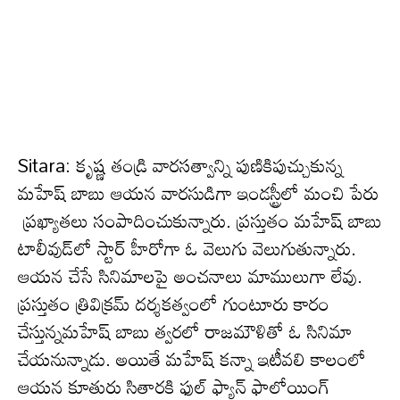
Sitara: కృష్ణ తండ్రి వార‌స‌త్వాన్ని పుణికిపుచ్చుకున్న
మ‌హేష్ బాబు ఆయ‌న వార‌సుడిగా ఇండ‌స్ట్రీలో మంచి పేరు
ప్ర‌ఖ్యాత‌లు సంపాదించుకున్నారు. ప్ర‌స్తుతం మ‌హేష్ బాబు
టాలీవుడ్‌లో స్టార్ హీరోగా ఓ వెలుగు వెలుగుతున్నారు.
ఆయ‌న చేసే సినిమాల‌పై అంచనాలు మాములుగా లేవు.
ప్ర‌స్తుతం త్రివిక్ర‌మ్ ద‌ర్శ‌క‌త్వంలో గుంటూరు కారం
చేస్తున్నమ‌హేష్ బాబు త్వ‌ర‌లో రాజ‌మౌళితో ఓ సినిమా
చేయ‌నున్నాడు. అయితే మ‌హేష్ క‌న్నా ఇటీవలి కాలంలో
ఆయ‌న కూతురు సితార‌కి ఫుల్ ఫ్యాన్ ఫాలోయింగ్