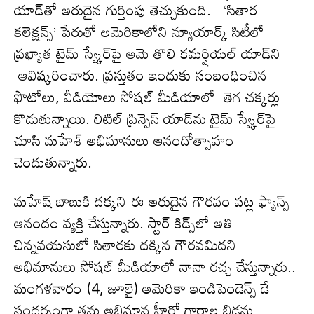
యాడ్‌తో అరుదైన గుర్తింపు తెచ్చుకుంది. ‘సితార
కలెక్షన్స్‌’ పేరుతో అమెరికాలోని న్యూయార్క్‌ సిటీలో
ప్రఖ్యాత టైమ్‌ స్వ్కేర్‌పై ఆమె తొలి క‌మ‌ర్షియల్ యాడ్‌ని
ఆవిష్కరించారు. ప్రస్తుతం ఇందుకు సంబంధించిన
ఫొటోలు, వీడియోలు సోషల్‌ మీడియాలో తెగ చ‌క్క‌ర్లు
కొడుతున్నాయి. లిటిల్‌ ప్రిన్సెస్‌ యాడ్‌ను టైమ్‌ స్వ్కేర్‌పై
చూసి మహేశ్‌ అభిమానులు ఆనందోత్సాహం
చెందుతున్నారు.
మ‌హేష్ బాబుకి ద‌క్క‌ని ఈ అరుదైన గౌర‌వం ప‌ట్ల ఫ్యాన్స్
ఆనందం వ్య‌క్తి చేస్తున్నారు. స్టార్‌ కిడ్స్‌లో అతి
చిన్నవయసులో సితారకు దక్కిన గౌరవమిదని
అభిమానులు సోషల్‌ మీడియాలో నానా ర‌చ్చ చేస్తున్నారు..
మంగళవారం (4, జూలై) అమెరికా ఇండిపెండెన్స్‌ డే
సందర్భంగా తమ అభిమాన హీరో గారాల బిడ్డను