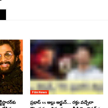
Film News
స్టారర్​కు
ప్రభాస్ vs అల్లు అర్జున్… రక్తం వచ్చేలా