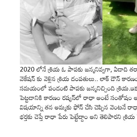
2020 లోనే శ్రియ ఓ పాపకు జన్మనివ్వ‌గా, ఏడాది త‌ర్వా
వెకేషన్ కు వెళ్లిన శ్రియ దంపతులు.. లాక్ డౌన్ కార
సమయంలో పండంటి పాపకు జన్మనిచ్చింది శ్రియ.ఇక ఈ
పెట్టడానికి కారణం రష్య‌న్‌లో రాధా అంటే సంతోషం అని
విషయాన్ని తన అమ్మకు ఫోన్ చేసి చెప్పిన వెంటనే ర
భర్తకు చెప్తే రాధా పేరు పెట్టేద్దాం అని తెలిపార‌ని శ్రియ