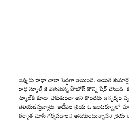
ఇప్పుడు రాధా చాలా పెద్ద‌గా అయింది. అయితే కుమార్త
రాధ స్కూల్ కి వెళుతున్న ఫొటోస్ కొన్ని షేర్ చేసింది.
స్కూల్‌కి కూడా వెళుతుందా అని కొంద‌రు ఆశ్చ‌ర్యం వ్య‌క్
తెలియ‌జేస్తున్నారు. ఇటీవ‌ల శ్రియ ఓ ఇంట‌ర్వ్యూలో మా
తర్వాత చూసి గర్వపడాలని అనుకుంటున్నాన‌ని శ్రియ త