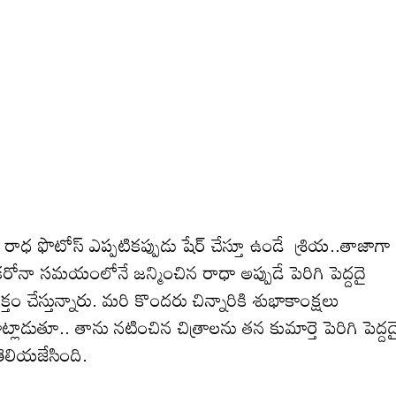
ె రాధ ఫొటోస్ ఎప్పటికప్పుడు షేర్ చేస్తూ ఉండే శ్రియ..తాజాగా
 కరోనా స‌మ‌యంలోనే జ‌న్మించిన రాధా అప్పుడే పెరిగి పెద్ద‌దై
తం చేస్తున్నారు. మ‌రి కొంద‌రు చిన్నారికి శుభాకాంక్ష‌లు
ట్లాడుతూ.. తాను నటించిన చిత్రాలను తన కుమార్తె పెరిగి పెద్ద
ెలియ‌జేసింది.