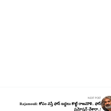
NEXT POST
Rajamouli: కోపం వ‌స్తే ఫోన్ బ‌ద్దలు కొట్టే రాజ‌మౌళి.. ఫోన్
ప్ర‌మోష‌న్ చేశారా..!