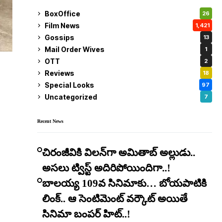
BoxOffice
26
Film News
1,421
Gossips
13
Mail Order Wives
1
OTT
2
Reviews
18
Special Looks
97
Uncategorized
7
Recent News
చిరంజీవికి విలన్‌గా అమితాబ్ అల్లుడు..
అసలు ట్విస్ట్ అదిరిపోయిందిగా..!
బాలయ్య 109వ సినిమాకు… బోయపాటికి
లింక్.. ఆ సెంటిమెంట్ వర్కౌట్ అయితే
సినిమా బంపర్ హిట్..!