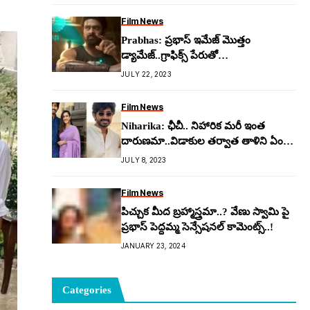
Film News
Prabhas: ప్ర‌భాస్ ఇమేజ్ మొత్తం
డ్యామేజ్..గ్రాఫిక్స్ పేరుతో
ఆడేసుకుంటున్నారుగా..!
JULY 22, 2023
Film News
Niharika: ఛీచీ.. నిహారిక మ‌రీ ఇంత
దారుణ‌మా..విడాకుల త‌ర్వాత తాళిని ఏం
చేసిందంటే..!
JULY 8, 2023
Film News
పిచ్చుక మీద బ్రహ్మాస్త్రమా..? వేణు స్వామి పై
ప్రభాస్ పెద్దమ్మ సెన్సేషనల్ కామెంట్స్..!
JANUARY 23, 2024
Categories