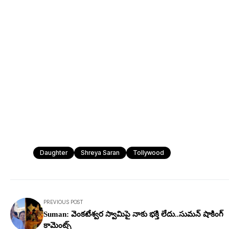
Daughter
Shreya Saran
Tollywood
PREVIOUS POST
Suman: వెంక‌టేశ్వ‌ర స్వామిపై నాకు భ‌క్తి లేదు..సుమ‌న్ షాకింగ్
కామెంట్స్