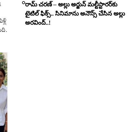
మ
రామ్ చరణ్ – అల్లు అర్జున్ మల్టీస్టారర్​కు
0
టైటిల్ ఫిక్స్.. సినిమాను అనౌన్స్ చేసిన అల్లు
ళ్లి
అరవింద్..!
ంది.
త