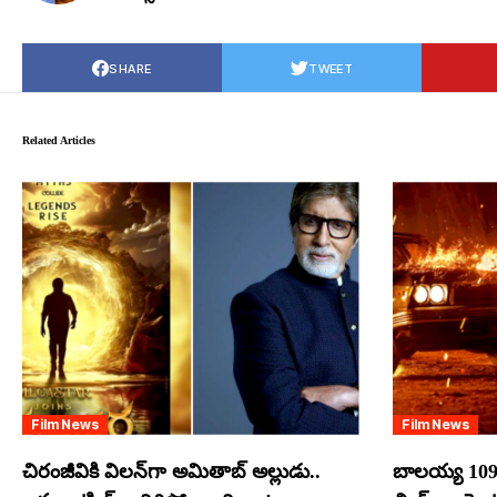
SHARE
TWEET
Related Articles
Film News
Film News
చిరంజీవికి విలన్‌గా అమితాబ్ అల్లుడు..
బాలయ్య 109