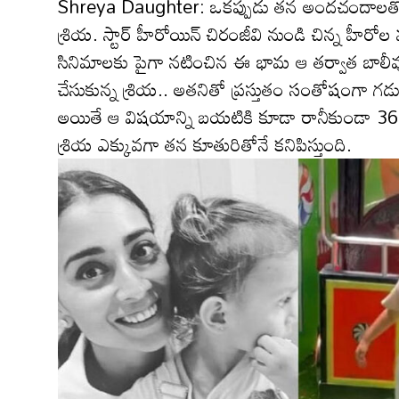
Shreya Daughter: ఒక‌ప్పుడు త‌న అంద‌చందాల‌తో క
శ్రియ‌. స్టార్ హీరోయిన్ చిరంజీవి నుండి చిన్న హీరో
సినిమాలకు పైగా నటించిన ఈ భామ‌ ఆ తర్వాత బాలీవుడ్‌కి
చేసుకున్న శ్రియ.. అత‌నితో ప్ర‌స్తుతం సంతోషంగా గ‌డ
అయితే ఆ విష‌యాన్ని బయటికి కూడా రానీకుండా 365 రో
శ్రియ ఎక్కువ‌గా త‌న కూతురితోనే క‌నిపిస్తుంది.