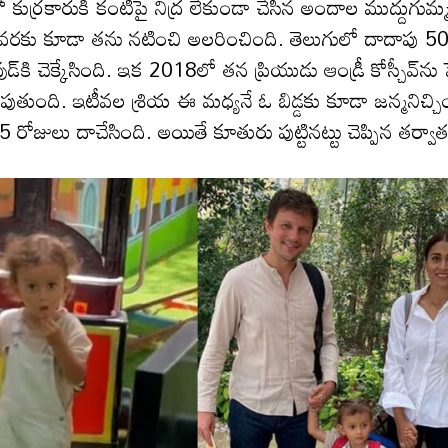
ుర్రకారుకి కంటిపై నిద్ర లేకుండా చేసిన అందాల ముద్దుగుమ్
ల వ‌ర‌కు కూడా త‌ను న‌టించి అల‌రించింది. తెలుగులో దాదాపు 5
 చెక్కేసింది. ఇక 2018లో త‌న ప్రియుడు ఆండ్రీ కోస్చీవ్‌ను పె
ుపుతుంది. ఇటీవ‌ల శ్రియ ఈ మధ్యనే ఓ బిడ్డకు కూడా జన్మనిచ్చి
జులు దాచేసింది. అయితే కూతురు పుట్టిన‌ట్టు చెప్పిన త‌ర్వా