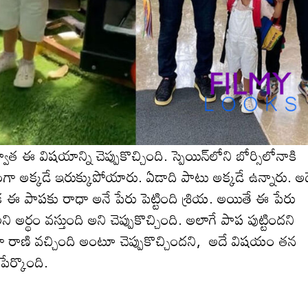
త ఈ విష‌యాన్ని చెప్పుకొచ్చింది. స్పెయిన్‌లోని బోర్సిలోనాకి
ణంగా అక్క‌డే ఇరుక్కుపోయారు. ఏడాది పాటు అక్కడే ఉన్నారు. అ
 పాపకు రాధా అనే పేరు పెట్టింది శ్రియ. అయితే ఈ పేరు
 అర్థం వస్తుంది అని చెప్పుకొచ్చింది. అలాగే పాప పుట్టిందని
ాధా రాణి వచ్చింది అంటూ చెప్పుకొచ్చిందని, అదే విషయం తన
 పేర్కొంది.