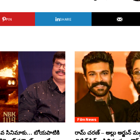
PIN
SHARE
Film News
వ సినిమాకు… బోయపాటికి
రామ్ చరణ్ – అల్లు అర్జున్ మల్టీ