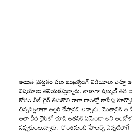
అయితే ప్ర‌స్తుతం ప‌లు ఇంట్రెస్టింగ్ వీడియోలు చేస్త
విష‌యాలు తెలియ‌జేస్తున్నారు. తాజాగా ష‌ణ్ముఖ్‌ త
కోసం వీల్ చైర్ తీసుకొని రాగా దాంట్లో కాసేపు కూ
చిన్నపిల్లలాగా అల్లరి చేస్తాన‌ని అన్నాడు. మొత్తానికి
అలా వీల్ చైర్‌లో చూసి అత‌నికి ఏమైందా అని ఆందోళ
న‌వ్వుకుంటున్నారు. కొంతమంది హేటర్స్ ఎప్పటిలాగే అత‌