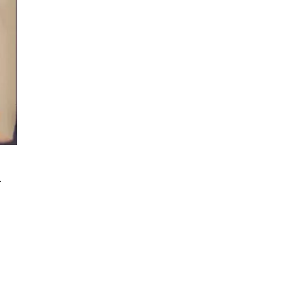
.
.
్