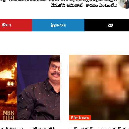
వేసుకోని అమితాబ్.. కార‌ణం ఏంటంటే..!
PIN
SHARE
Film News