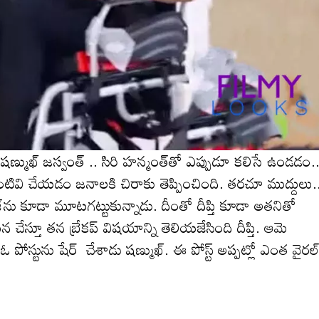
లిన‌ షణ్ముఖ్ జస్వంత్ .. సిరి హన్మంత్‌తో ఎప్పుడూ కలిసే ఉండడం.
వి చేయ‌డం జ‌నాల‌కి చిరాకు తెప్పించింది. తరచూ ముద్దులు.
ను కూడా మూట‌గ‌ట్టుకున్నాడు. దీంతో దీప్తి కూడా అత‌నితో
న చేస్తూ త‌న బ్రేక‌ప్ విష‌యాన్ని తెలియ‌జేసింది దీప్తి. ఆమె
 ఓ పోస్టును షేర్ చేశాడు ష‌ణ్ముఖ్‌. ఈ పోస్ట్ అప్పట్లో ఎంత వైర‌ల