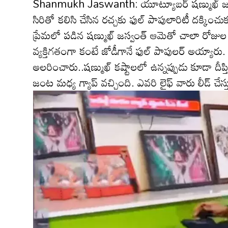
Shanmukh Jaswanth: యూట్యూబ‌ర్ ష‌ణ్ముఖ్ జ‌స్వంత్
సిరితో క‌లిసి చేసిన ర‌చ్చ‌కు ఫుల్ పాపులారిటీ ద‌క్క
ప్రేమలో పడిన షణ్ముఖ్ జస్వంత్ ఆమెతో చాలా రోజుల 
వ్యక్తిగతంగా కంటే జోడీగానే ఫుల్‌ పాపులర్ అయ్యారు
అల‌రించారు..ష‌ణ్ముఖ్ క‌ష్టాల‌లో ఉన్న‌ప్పుడు కూడా దీ
జంట మ‌ధ్య గ్యాప్ వ‌చ్చింది. ఎవ‌రి లైఫ్ వారు లీడ్ చేస్త