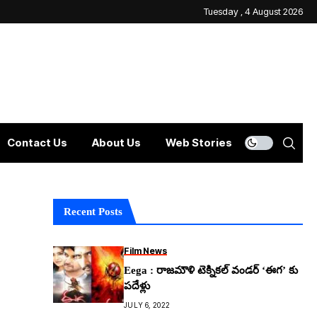
Tuesday , 4 August 2026
Contact Us
About Us
Web Stories
Recent Posts
Film News
Eega : రాజమౌళి టెక్నికల్ వండర్ ‘ఈగ’ కు
పదేళ్లు
JULY 6, 2022