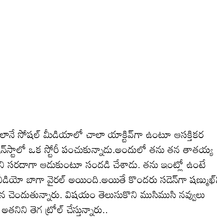
ూ అలానే సోష‌ల్ మీడియాలో చాలా యాక్టివ్‌గా ఉంటూ ఆస‌క్తిక‌ర
న ఇన్‌స్టాలో ఒక స్టోరీ పంచుకున్నాడు.అందులో తను తన తాతయ్య
ర్చొని సరదాగా ఆడుకుంటూ సంద‌డి చేశాడు. తను ఇంట్లో ఉంటే
 ఆ వీడియో బాగా వైరల్ అయింది.అయితే కొంద‌రు స‌డెన్‌గా ష‌ణ్ముఖ్‌
‌న చెందుతున్నారు. విష‌యం తెలుసుకొని ముసిముసి న‌వ్వులు
నిని తెగ ట్రోల్ చేస్తున్నారు..