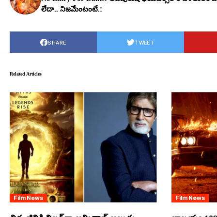
లేదా.. నిజ‌మేంటంటే.!
SHARE
TWEET
Related Articles
Film News
Film News