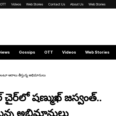
OTT
Videos
Web Stories
Contact Us
About Us
Web Stories
views
Gossips
OTT
Videos
Web Stories
ి అంటూ ఆరాలు తీస్తున్న అభిమానులు
్‌లో ష‌ణ్ముఖ్ జ‌స్వంత్‌..
తున్న అభిమానులు