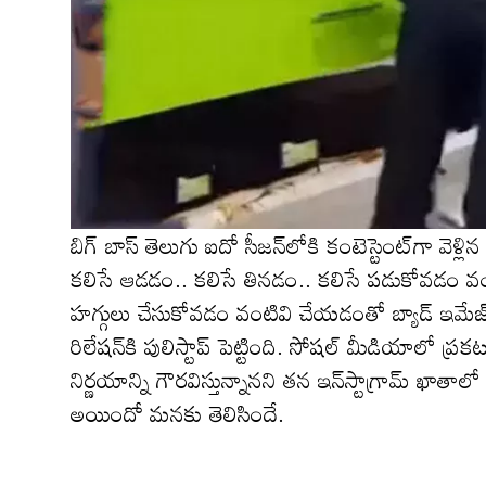
బిగ్ బాస్ తెలుగు ఐదో సీజన్‌లోకి కంటెస్టెంట్‌గా వెళ్
కలిసే ఆడడం.. కలిసే తినడం.. కలిసే పడుకోవడం వంటి
హగ్గులు చేసుకోవడం వంటివి చేయ‌డంతో బ్యాడ్ ఇమేజ్‌
రిలేష‌న్‌కి పులిస్టాప్ పెట్టింది. సోషల్ మీడియాలో ప్రకట
నిర్ణయాన్ని గౌరవిస్తున్నానని తన ఇన్‌స్టాగ్రామ్ ఖాతాలో
అయిందో మ‌నకు తెలిసిందే.