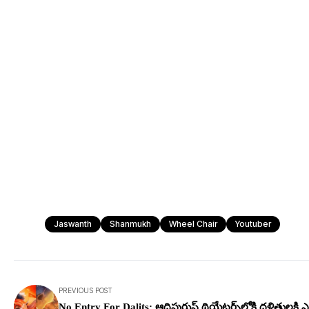
Jaswanth
Shanmukh
Wheel Chair
Youtuber
PREVIOUS POST
No Entry For Dalits: ఆదిపురుష్ థియేట‌ర్స్‌లోకి ద‌ళితుల‌కి ఎం