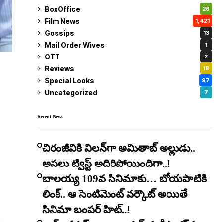
BoxOffice
26
Film News
1,421
Gossips
13
Mail Order Wives
1
OTT
2
Reviews
18
Special Looks
97
Uncategorized
7
Recent News
చిరంజీవికి విలన్‌గా అమితాబ్ అల్లుడు..
అసలు ట్విస్ట్ అదిరిపోయిందిగా..!
బాలయ్య 109వ సినిమాకు… బోయపాటికి
లింక్.. ఆ సెంటిమెంట్ వర్కౌట్ అయితే
సినిమా బంపర్ హిట్..!