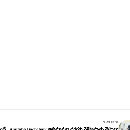
NEXT POST
ట్రీ
Amitabh Bachchan: అభిమానుల ద‌గ్గ‌ర‌కు వెళ్లేట‌ప్పుడు చెప్పులు