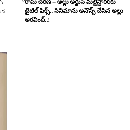
డు
రామ్ చరణ్ – అల్లు అర్జున్ మల్టీస్టారర్​కు
నయన
టైటిల్ ఫిక్స్.. సినిమాను అనౌన్స్ చేసిన అల్లు
అరవింద్..!
ఈ