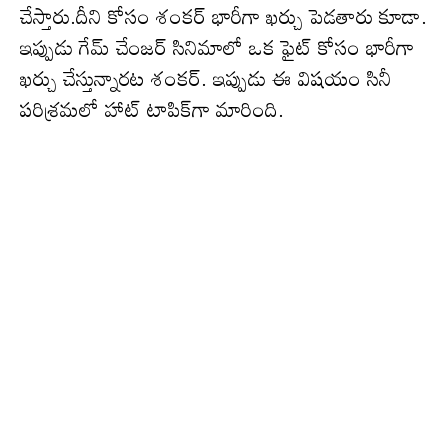
చేస్తారు.దీని కోసం శంక‌ర్ భారీగా ఖ‌ర్చు పెడతారు కూడా.
ఇప్పుడు గేమ్ చేంజర్‌ సినిమాలో ఒక ఫైట్ కోసం భారీగా
ఖర్చు చేస్తున్నారట శంకర్‌. ఇప్పుడు ఈ విష‌యం సినీ
ప‌రిశ్ర‌మ‌లో హాట్ టాపిక్‌గా మారింది.