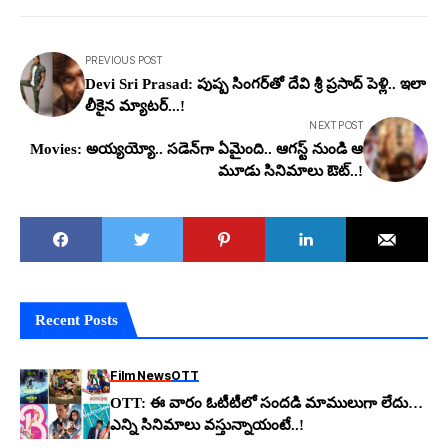
PREVIOUS POST
Devi Sri Prasad: పుష్ప సింగ‌ర్‌తో దేవి శ్రీ ప్ర‌సాద్ పెళ్లి.. ఇలా
లీకైన మ్యాట‌ర్...!
NEXT POST
Movies: అయ్య‌య్యో.. స‌డెన్‌గా ఏమైంది.. ఆగ‌స్ట్ నుండి ఆ
మూడు సినిమాలు ఔట్..!
Recent Posts
Film News
OTT
OTT: ఈ వారం ఓటీటీలో సంద‌డి మాములుగా లేదు…
ఎన్ని సినిమాలు వ‌స్తున్నాయంటే..!