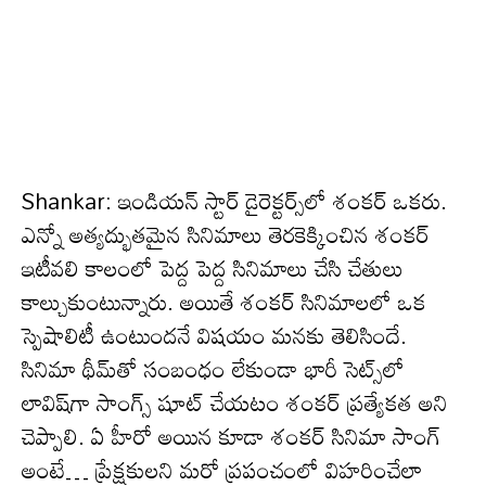
Shankar: ఇండియ‌న్ స్టార్ డైరెక్ట‌ర్స్‌లో శంక‌ర్ ఒక‌రు.
ఎన్నో అత్య‌ద్భుత‌మైన సినిమాలు తెర‌కెక్కించిన శంక‌ర్
ఇటీవ‌లి కాలంలో పెద్ద పెద్ద సినిమాలు చేసి చేతులు
కాల్చుకుంటున్నారు. అయితే శంకర్ సినిమాల‌లో ఒక
స్పెషాలిటీ ఉంటుంద‌నే విష‌యం మ‌నకు తెలిసిందే.
సినిమా థీమ్‌తో సంబంధం లేకుండా భారీ సెట్స్‌లో
లావిష్‌గా సాంగ్స్‌ షూట్‌ చేయటం శంకర్ ప్ర‌త్యేక‌త అని
చెప్పాలి. ఏ హీరో అయిన కూడా శంకర్‌ సినిమా సాంగ్‌
అంటే… ప్రేక్ష‌కులని మరో ప్రపంచంలో విహరించేలా