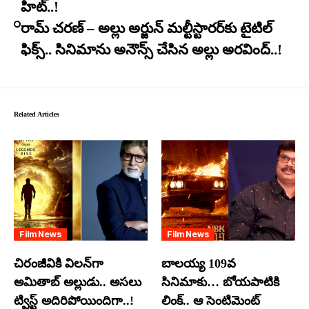
హిట్..!
రామ్ చరణ్ – అల్లు అర్జున్ మల్టీస్టారర్​కు టైటిల్
ఫిక్స్.. సినిమాను అనౌన్స్ చేసిన అల్లు అరవింద్..!
Related Articles
Film News
Film News
చిరంజీవికి విలన్‌గా
బాలయ్య 109వ
అమితాబ్ అల్లుడు.. అసలు
సినిమాకు… బోయపాటికి
ట్విస్ట్ అదిరిపోయిందిగా..!
లింక్.. ఆ సెంటిమెంట్