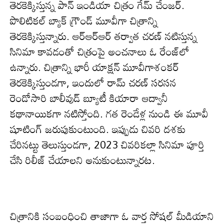
తెర‌కెక్కిస్తున్న పాన్ ఇండియా చిత్రం గేమ్ చేంజ‌ర్.
పొలిటికల్ బ్యాక్ గ్రౌండ్ మూవీగా చిత్రాన్ని
తెర‌కెక్కిస్తున్నారు. ఆర్ఆర్ఆర్ తర్వాత చరణ్ నటిస్తున్న
సినిమా కావ‌డంతో చిత్రంపై అంచ‌నాలు ఓ రేంజ్‌లో
ఉన్నారు. చిత్రాన్ని భారీ యాక్షన్ మూవీగాశంక‌ర్
తెర‌కెక్కిస్తుండ‌గా, ఇందులో రామ్ చరణ్ సరసన
రెండోసారి బాలీవుడ్ బ్యూటీ కియారా ఆద్వానీ
క‌థానాయిక‌గా నటిస్తోంది. గ‌త రెండేళ్ల నుండి ఈ మూవీ
షూటింగ్ జ‌రుపుకుంటుంది. ఇప్పుడు చివ‌రి ద‌శ‌కు
చేరిన‌ట్టు తెలుస్తుండ‌గా, 2023 చివరికల్లా సినిమా పూర్తి
చేసి రిలీజ్ చేయాల‌ని అనుకుంటున్నార‌ట‌.
చిత్రానికి సంబంధించి తాజాగా ఓ వార్త సోష‌ల్ మీడియాని