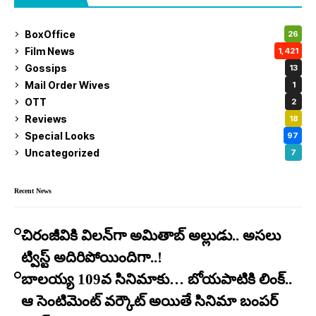
BoxOffice
26
Film News
1,421
Gossips
13
Mail Order Wives
1
OTT
2
Reviews
18
Special Looks
97
Uncategorized
7
Recent News
చిరంజీవికి విలన్‌గా అమితాబ్ అల్లుడు.. అసలు
ట్విస్ట్ అదిరిపోయిందిగా..!
బాలయ్య 109వ సినిమాకు… బోయపాటికి లింక్..
ఆ సెంటిమెంట్ వర్కౌట్ అయితే సినిమా బంపర్