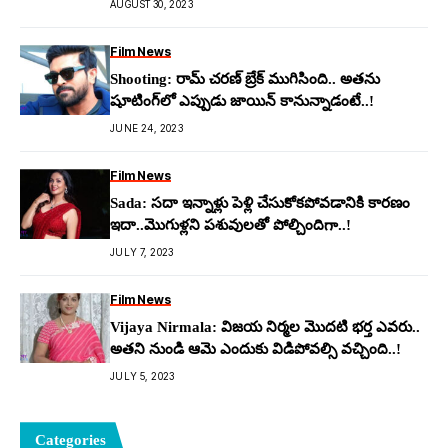
AUGUST 30, 2023
Film News
Shooting: రామ్ చ‌ర‌ణ్ బ్రేక్ ముగిసింది.. అత‌ను
షూటింగ్‌లో ఎప్పుడు జాయిన్ కానున్నాడంటే..!
JUNE 24, 2023
Film News
Sada: స‌దా ఇన్నాళ్లు పెళ్లి చేసుకోక‌పోవ‌డానికి కార‌ణం
ఇదా..మొగుళ్ల‌ని ప‌శువుల‌తో పోల్చిందిగా..!
JULY 7, 2023
Film News
Vijaya Nirmala: విజ‌య నిర్మ‌ల మొద‌టి భ‌ర్త ఎవ‌రు..
అత‌ని నుండి ఆమె ఎందుకు విడిపోవ‌ల్సి వ‌చ్చింది..!
JULY 5, 2023
Categories