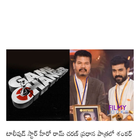
టాలీవుడ్ స్టార్ హీరో రామ్ చ‌ర‌ణ్ ప్ర‌ధాన పాత్ర‌లో శంక‌ర్