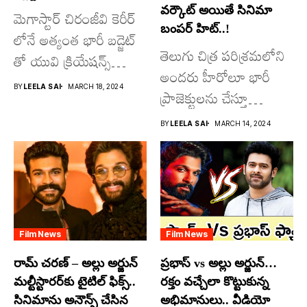
వర్కౌట్ అయితే సినిమా
మెగాస్టార్ చిరంజీవి కెరీర్
బంపర్ హిట్..!
లోనే అత్యంత భారీ బడ్జెట్
తెలుగు చిత్ర పరిశ్రమలోని
తో యువి క్రియేషన్స్
అందరు హీరోలూ భారీ
రూపొందిస్తున్న
BY
LEELA SAI
MARCH 18, 2024
ప్రాజెక్టులను చేస్తూ
విశ్వంభర...
దూసుకుపోతోన్నారు.
BY
LEELA SAI
MARCH 14, 2024
అందులో కొందరు
మాత్రమే...
Film News
Film News
రామ్ చరణ్ – అల్లు అర్జున్
ప్రభాస్ vs అల్లు అర్జున్…
మల్టీస్టారర్​కు టైటిల్ ఫిక్స్..
రక్తం వచ్చేలా కొట్టుకున్న
సినిమాను అనౌన్స్ చేసిన
అభిమానులు.. వీడియో