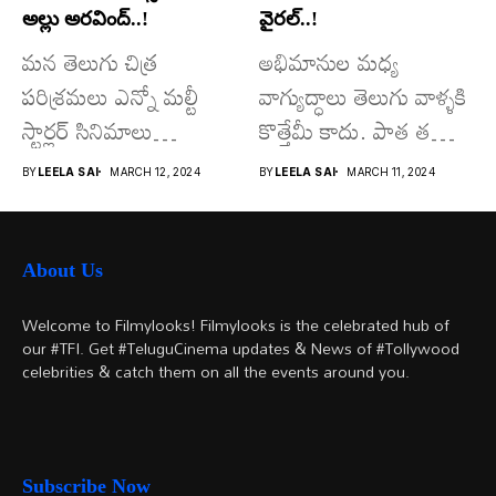
అల్లు అరవింద్..!
వైరల్..!
మన తెలుగు చిత్ర
అభిమానుల మధ్య
పరిశ్రమలు ఎన్నో మల్టీ
వాగ్యుద్ధాలు తెలుగు వాళ్ళకి
స్టార్లర్ సినిమాలు
కొత్తేమీ కాదు. పాత తరం
వచ్చాయి.. కొన్ని సినిమాలు
నటుల నుంచి నేటి...
BY
LEELA SAI
MARCH 12, 2024
BY
LEELA SAI
MARCH 11, 2024
అయితే...
About Us
Welcome to Filmylooks! Filmylooks is the celebrated hub of
our #TFI. Get #TeluguCinema updates & News of #Tollywood
celebrities & catch them on all the events around you.
Subscribe Now