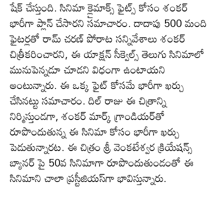
షేక్ చేస్తుంది. సినిమా క్లైమాక్స్‌ ఫైట్స్‌ కోసం శంకర్
భారీగా ప్లాన్ చేసార‌ని స‌మాచారం. దాదాపు 500 మంది
ఫైటర్లతో రామ్ చరణ్ పోరాట సన్నివేశాలు శంక‌ర్
చిత్రీక‌రించార‌ని, ఈ యాక్షన్ సీక్వెల్స్‌ తెలుగు సినిమాలో
మునుపెన్నడూ చూడని విధంగా ఉంటాయ‌ని
అంటున్నారు. ఈ ఒక్క ఫైట్ కోసమే భారీగా ఖ‌ర్చు
చేసిన‌ట్టు స‌మాచారం. దిల్ రాజు ఈ చిత్రాన్ని
నిర్మిస్తుండ‌గా, శంకర్‌ మార్క్‌ గ్రాండియర్‌తో
రూపొందుతున్న ఈ సినిమా కోసం భారీగా ఖర్చు
పెడుతున్నార‌ట‌. ఈ చిత్రం శ్రీ వెంకటేశ్వర క్రియేషన్స్
బ్యానర్ పై 50వ సినిమాగా రూపొందుతుండంతో ఈ
సినిమాని చాలా ప్ర‌స్టీజియ‌స్‌గా భావిస్తున్నారు.