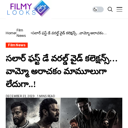
Film
Home
సలార్ ఫస్ట్ డే వరల్డ్ వైడ్ కలెక్షన్స్…వామ్మో అరాచకం
News
మామూలుగా లేదుగా..!
Film News
సలార్ ఫస్ట్ డే వరల్డ్ వైడ్ కలెక్షన్స్…
వామ్మో అరాచకం మామూలుగా
లేదుగా..!
DECEMBER 23, 2023
1 MINS READ