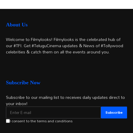
అయితే...
About Us
Welcome to Filmylooks! Filmylooks is the celebrated hub of
our #TFI. Get #TeluguCinema updates & News of #Tollywood
celebrities & catch them on all the events around you.
Subscribe Now
Subscribe to our mailing list to receives daily updates direct to
your inbox!
I consent to the terms and conditions