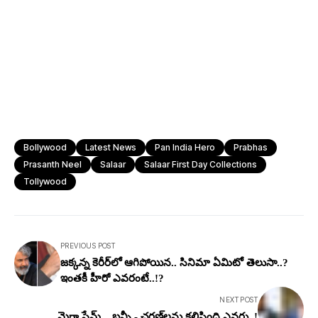
Bollywood
Latest News
Pan India Hero
Prabhas
Prasanth Neel
Salaar
Salaar First Day Collections
Tollywood
PREVIOUS POST
జక్కన్న కెరీర్‌లో ఆగిపోయిన.. సినిమా ఏమిటో తెలుసా..?
ఇంతకీ హీరో ఎవరంటే..!?
NEXT POST
మెగా ఫ్రేమ్... బ‌న్నీ - చ‌ర‌ణ్‌ల‌ను క‌లిపింది ఎవ‌రు..!