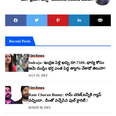
Recent Posts
Film News
Indraja: ఇంద్ర‌జ పెళ్లి ఖర్చు రూ.7500..భార్య కోసం
ఆమె ముస్లిం భ‌ర్త ఎంత పెద్ద త్యాగం చేశాడో తెలుసా?
JULY 22, 2023
Film News
Ram Charan Bunny: రామ్ చ‌ర‌ణ్‌,బ‌న్నీకి గ్యాప్
వ‌చ్చిందా.. దీంతో వ‌చ్చేసిన ఫుల్ క్లారిటీ.!
AUGUST 26, 2023