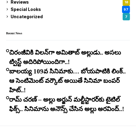
Reviews
18
Special Looks
97
Uncategorized
7
Recent News
చిరంజీవికి విలన్‌గా అమితాబ్ అల్లుడు.. అసలు
ట్విస్ట్ అదిరిపోయిందిగా..!
బాలయ్య 109వ సినిమాకు… బోయపాటికి లింక్..
ఆ సెంటిమెంట్ వర్కౌట్ అయితే సినిమా బంపర్
హిట్..!
రామ్ చరణ్ – అల్లు అర్జున్ మల్టీస్టారర్​కు టైటిల్
ఫిక్స్.. సినిమాను అనౌన్స్ చేసిన అల్లు అరవింద్..!