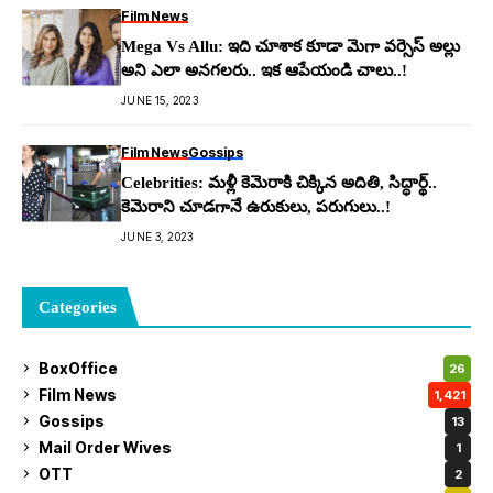
Film News
Mega Vs Allu: ఇది చూశాక కూడా మెగా వ‌ర్సెస్ అల్లు
అని ఎలా అన‌గ‌ల‌రు.. ఇక ఆపేయండి చాలు..!
JUNE 15, 2023
Film News
Gossips
Celebrities: మళ్లీ కెమెరాకి చిక్కిన అదితి, సిద్ధార్థ్..
కెమెరాని చూడగానే ఉరుకులు, ప‌రుగులు..!
JUNE 3, 2023
Categories
BoxOffice
26
Film News
1,421
Gossips
13
Mail Order Wives
1
OTT
2