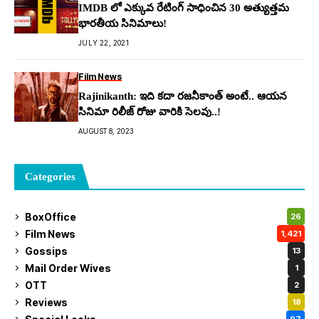
IMDB లో ఎక్కువ రేటింగ్ సాధించిన 30 అత్యుత్తమ
భారతీయ సినిమాలు!
JULY 22, 2021
Film News
Rajinikanth: ఇది క‌దా ర‌జ‌నీకాంత్ అంటే.. ఆయ‌న
సినిమా రిలీజ్ రోజు వారికి సెల‌వు..!
AUGUST 8, 2023
Categories
BoxOffice
26
Film News
1,421
Gossips
13
Mail Order Wives
1
OTT
2
Reviews
18