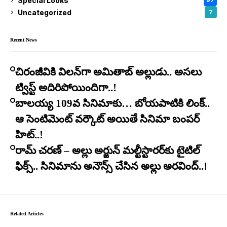
Special Looks
97
Uncategorized
7
Recent News
చిరంజీవికి విలన్‌గా అమితాబ్ అల్లుడు.. అసలు
ట్విస్ట్ అదిరిపోయిందిగా..!
బాలయ్య 109వ సినిమాకు… బోయపాటికి లింక్..
ఆ సెంటిమెంట్ వర్కౌట్ అయితే సినిమా బంపర్
హిట్..!
రామ్ చరణ్ – అల్లు అర్జున్ మల్టీస్టారర్​కు టైటిల్
ఫిక్స్.. సినిమాను అనౌన్స్ చేసిన అల్లు అరవింద్..!
Related Articles