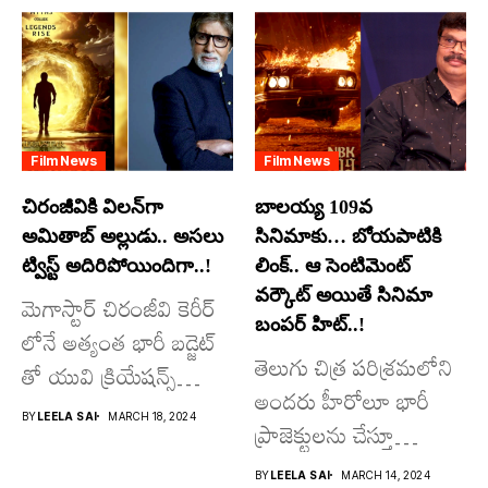
Film News
Film News
చిరంజీవికి విలన్‌గా
బాలయ్య 109వ
అమితాబ్ అల్లుడు.. అసలు
సినిమాకు… బోయపాటికి
ట్విస్ట్ అదిరిపోయిందిగా..!
లింక్.. ఆ సెంటిమెంట్
వర్కౌట్ అయితే సినిమా
మెగాస్టార్ చిరంజీవి కెరీర్
బంపర్ హిట్..!
లోనే అత్యంత భారీ బడ్జెట్
తెలుగు చిత్ర పరిశ్రమలోని
తో యువి క్రియేషన్స్
అందరు హీరోలూ భారీ
రూపొందిస్తున్న
BY
LEELA SAI
MARCH 18, 2024
ప్రాజెక్టులను చేస్తూ
విశ్వంభర...
దూసుకుపోతోన్నారు.
BY
LEELA SAI
MARCH 14, 2024