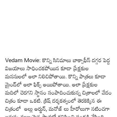
Vedam Movie: కొన్ని సినిమాలు బాక్సాఫీస్ ద‌గ్గ‌ర పెద్ద
విజ‌యాలు సాధించ‌క‌పోయిన కూడా ప్రేక్ష‌కుల
మ‌న‌సుల‌లో అలా నిలిచిపోతాయి. కొన్ని పాత్ర‌లు కూడా
మైండ్‌లో అలా ఫిక్స్ అయిపోతాయి. అలా ప్రేక్షకుల
మ‌దిలో చెర‌గ‌ని స్థానం సంపాదించుకున్న చిత్రాల‌లో వేదం
చిత్రం కూడా ఒక‌టి. క్రిష్ ద‌ర్శ‌క‌త్వంలో తెర‌కెక్కిన ఈ
చిత్రంలో అల్లు అర్జున్, మ‌నోజ్ లు హీరోలుగా న‌టించ‌గా
అనుష్క ముఖ్య‌మైన పాత్ర‌లో క‌నిపించి సంద‌డి చేసింది.