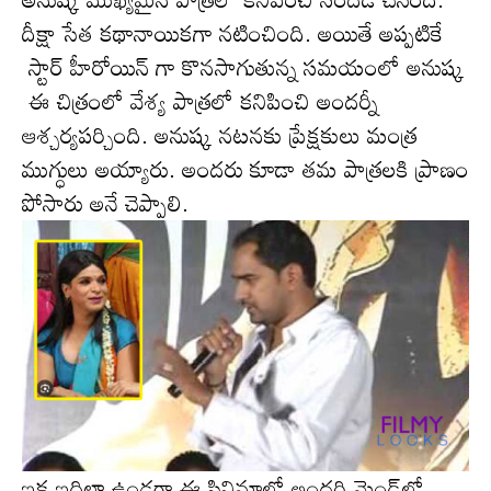
దీక్షా సేత క‌థానాయిక‌గా న‌టించింది. అయితే అప్ప‌టికే
స్టార్ హీరోయిన్ గా కొన‌సాగుతున్న స‌మ‌యంలో అనుష్క
ఈ చిత్రంలో వేశ్య‌ పాత్ర‌లో క‌నిపించి అందర్నీ
ఆశ్చ‌ర్య‌ప‌ర్చింది. అనుష్క న‌ట‌న‌కు ప్రేక్ష‌కులు మంత్ర
ముగ్ధులు అయ్యారు. అంద‌రు కూడా త‌మ పాత్ర‌ల‌కి ప్రాణం
పోసారు అనే చెప్పాలి.
ఇక ఇదిలా ఉండ‌గా ఈ సినిమాలో అంద‌రి మైండ్‌లో