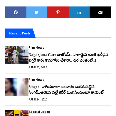
Recent Posts
Film News
Nagarjuna Car: బాబోయ్‌.. నాగార్జున అంత ఖ‌రీదైన
ల‌గ్జ‌రీ కారు కొనుగోలు చేశారా.. ధ‌ర ఎంతంటే..!
JUNE 30, 2023
Film News
Singer: ఇళ‌య‌రాజా బండారం బ‌య‌ట‌పెట్టిన
సింగ‌ర్..ఆయ‌న వ‌ల్లే కెరీర్ ముగిసిందంటూ కామెంట్
JUNE 24, 2023
Special Looks