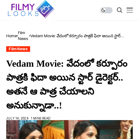
Film
Home
Vedam Movie: వేదంలో క‌ర్పూరం పాత్ర‌కి ఫిదా అయిన స్టార్
News
డైరెక్ట‌ర్.. అత‌నే ఆ పాత్ర చేయాల‌ని అనుకున్నాడా..!
Film News
Vedam Movie: వేదంలో క‌ర్పూరం
పాత్ర‌కి ఫిదా అయిన స్టార్ డైరెక్ట‌ర్..
అత‌నే ఆ పాత్ర చేయాల‌ని
అనుకున్నాడా..!
JULY 14, 2023
1 MINS READ