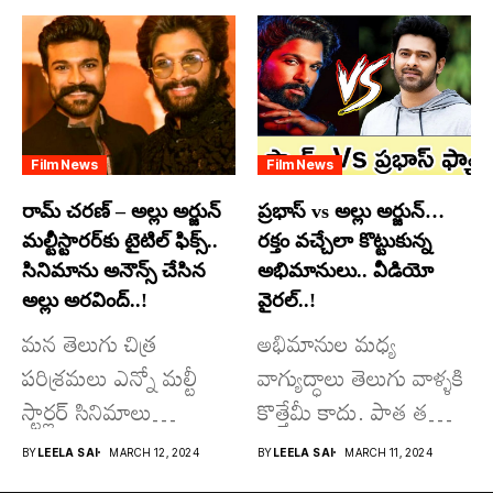
అందులో కొందరు
మాత్రమే...
Film News
Film News
రామ్ చరణ్ – అల్లు అర్జున్
ప్రభాస్ vs అల్లు అర్జున్…
మల్టీస్టారర్​కు టైటిల్ ఫిక్స్..
రక్తం వచ్చేలా కొట్టుకున్న
సినిమాను అనౌన్స్ చేసిన
అభిమానులు.. వీడియో
అల్లు అరవింద్..!
వైరల్..!
మన తెలుగు చిత్ర
అభిమానుల మధ్య
పరిశ్రమలు ఎన్నో మల్టీ
వాగ్యుద్ధాలు తెలుగు వాళ్ళకి
స్టార్లర్ సినిమాలు
కొత్తేమీ కాదు. పాత తరం
వచ్చాయి.. కొన్ని సినిమాలు
నటుల నుంచి నేటి...
BY
LEELA SAI
MARCH 12, 2024
BY
LEELA SAI
MARCH 11, 2024
అయితే...