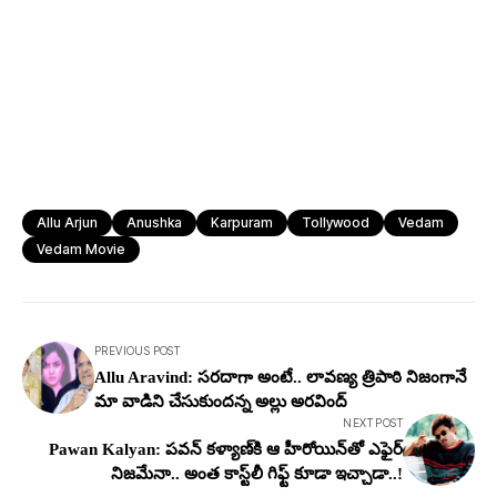
Allu Arjun
Anushka
Karpuram
Tollywood
Vedam
Vedam Movie
PREVIOUS POST
Allu Aravind: స‌ర‌దాగా అంటే.. లావ‌ణ్య త్రిపాఠి నిజంగానే
మా వాడిని చేసుకుంద‌న్న అల్లు అర‌వింద్
NEXT POST
Pawan Kalyan: ప‌వ‌న్ క‌ళ్యాణ్‌కి ఆ హీరోయిన్‌తో ఎఫైర్
నిజ‌మేనా.. అంత కాస్ట్‌లీ గిఫ్ట్ కూడా ఇచ్చాడా..!