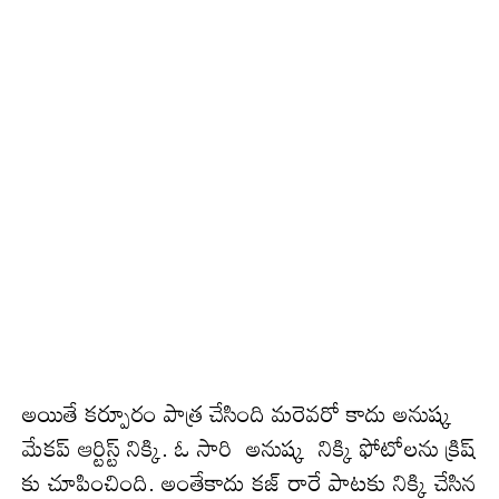
అయితే క‌ర్పూరం పాత్ర చేసింది మ‌రెవ‌రో కాదు అనుష్క
మేక‌ప్ ఆర్టిస్ట్ నిక్కి. ఓ సారి అనుష్క నిక్కి ఫోటోల‌ను క్రిష్
కు చూపించింది. అంతేకాదు క‌జ్ రారే పాట‌కు నిక్కి చేసిన