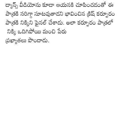
డ్యాన్స్ వీడియోను కూడా ఆయ‌న‌కి చూపించ‌డంతో ఈ
పాత్ర‌కి స‌రిగ్గా సూట‌వుతాడ‌ని భావించిన క్రిష్ క‌ర్పూరం
పాత్ర‌కి నిక్కిని ఫైన‌ల్ చేశాడు. అలా క‌ర్పూరం పాత్ర‌లో
నిక్కి ఒదిగిపోయి మంచి పేరు
ప్ర‌ఖ్యాత‌లు పొందాడు.