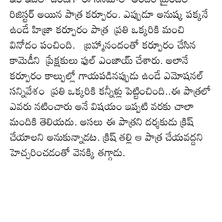
రిజిస్ట‌ర్ అయిన‌ పాత్ర క‌ర్పూరం. ఎప్పుడూ అనుష్క ప‌క్క‌నే
ఉండే హిజ్రా క‌ర్పూరం పాత్ర ప్ర‌తి ఒక్క‌రికి మంచి
వినోదం పంచింది. బ్ర‌హ్మానందంతో క‌ర్పూరం చేసిన
కామెడీని ప్రేక్ష‌కులు ఫుల్ ఎంజాయ్ చేశారు. అలానే
క‌ర్పూరం కాల్పుల్లో గాయ‌ప‌డినప్పుడు ఉండే ఎమోష‌నల్
సన్నివేశం ప్ర‌తి ఒక్క‌రికి క‌న్నీళ్లు పెట్టించింది..ఈ పాత్ర‌లో
ఎవ‌రు న‌టించారు అనే విష‌యం ఇప్ప‌టి వ‌ర‌కు చాలా
మందికి తెలియ‌దు. అస‌లు ఈ పాత్ర‌ని ద‌ర్శ‌కుడు క్రిష్
చేయాల‌ని అనుకున్నాడ‌ట‌. క్రిష్ త‌ల్లి ఆ పాత్ర చేయ‌వ‌ద్దని
హెచ్చ‌రించ‌డంతో వెన‌క్కి త‌గ్గాడు.