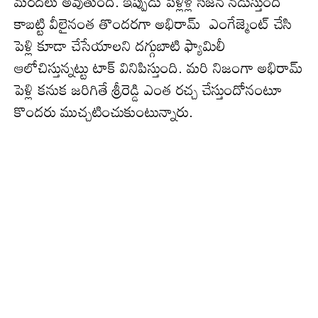
మరదలు అవుతుంది. ఇప్పుడు పెళ్లిళ్ల సీజన్ నడుస్తుంది
కాబట్టి వీలైనంత తొంద‌ర‌గా అభిరామ్ ఎంగేజ్మెంట్ చేసి
పెళ్లి కూడా చేసేయాలని దగ్గుబాటి ఫ్యామిలీ
ఆలోచిస్తున్న‌ట్టు టాక్ వినిపిస్తుంది. మ‌రి నిజంగా అభిరామ్
పెళ్లి క‌నుక జ‌రిగితే శ్రీరెడ్డి ఎంత ర‌చ్చ చేస్తుందోనంటూ
కొంద‌రు ముచ్చ‌టించుకుంటున్నారు.