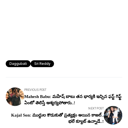
Daggubati
Sri Reddy
PREVIOUS POST
Mahesh Babu: మ‌హేష్ బాబు త‌న భార్య‌కి ఇచ్చిన ఫ‌స్ట్ గిఫ్ట్
ఏంటో తెలిస్తే ఆశ్య‌ర్య‌పోతారు..!
NEXT POST
Kajal Son: ముద్దుల కొడుకుతో ప్ర‌త్య‌క్షం అయిన కాజ‌ల్..
భ‌లే క్యూట్ ఉన్నాడే..!