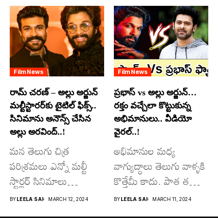
అందులో కొందరు
మాత్రమే...
Film News
Film News
రామ్ చరణ్ – అల్లు అర్జున్
ప్రభాస్ vs అల్లు అర్జున్…
మల్టీస్టారర్​కు టైటిల్ ఫిక్స్..
రక్తం వచ్చేలా కొట్టుకున్న
సినిమాను అనౌన్స్ చేసిన
అభిమానులు.. వీడియో
అల్లు అరవింద్..!
వైరల్..!
మన తెలుగు చిత్ర
అభిమానుల మధ్య
పరిశ్రమలు ఎన్నో మల్టీ
వాగ్యుద్ధాలు తెలుగు వాళ్ళకి
స్టార్లర్ సినిమాలు
కొత్తేమీ కాదు. పాత తరం
వచ్చాయి.. కొన్ని సినిమాలు
నటుల నుంచి నేటి...
BY
LEELA SAI
MARCH 12, 2024
BY
LEELA SAI
MARCH 11, 2024
అయితే...