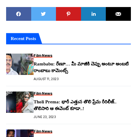
Recent Posts
Film News
Rambabu: రేణూ… మీ మాజీకి చెప్పు అంటూ అంబ‌టి
రాంబాబు కామెంట్స్
AUGUST 11, 2023
Film News
Tholi Prema: భారీ ఎత్తున తొలి ప్రేమ రీరిలీజ్..
తొలిసారి ఆ ఈవెంట్ కూడా..!
JUNE 23, 2023
Film News