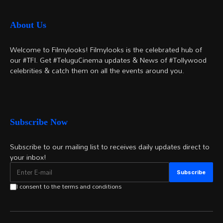
About Us
Welcome to Filmylooks! Filmylooks is the celebrated hub of
our #TFI. Get #TeluguCinema updates & News of #Tollywood
celebrities & catch them on all the events around you.
Subscribe Now
Subscribe to our mailing list to receives daily updates direct to
your inbox!
I consent to the terms and conditions