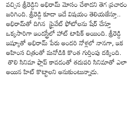
వచ్చిన శ్రీరెడ్డిని అభిరామ్ మోసం చేశాడ‌ని తెగ ప్ర‌చారం
జ‌రిగింది. శ్రీరెడ్డి కూడా ఇదే విష‌యం తెలియ‌జేస్తూ..
అభిరామ్‌తో దిగిన ప్రైవేట్ ఫోటోలను షేర్ చేస్తూ
ఒక్క‌సారిగా ఇండ‌స్ట్రీలో హాట్ టాపిక్ అయింది. శ్రీరెడ్డి
ఇష్యూతో అభిరామ్ పేరు అంద‌రి నోళ్ల‌లో నాన‌గా, ఇక
అహింస చిత్రంతో మ‌నోడికి కొంత గుర్తింపు ద‌క్కింది.
తొలి సినిమా ఫ్లాప్ కావ‌డంతో త‌దుపరి సినిమాతో ఎలా
అయిన హిట్ కొట్టాల‌ని అనుకుంటున్నాడు.