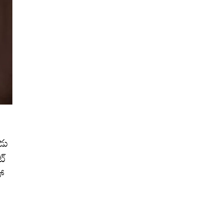
ూడు
ట్
హా