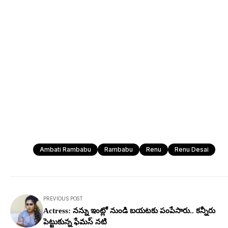
Ambati Rambabu
Rambabu
Renu
Renu Desai
PREVIOUS POST
Actress: న‌న్ను ఇంట్లో నుండి బ‌య‌ట‌కు పంపేసారు.. క‌న్నీరు
పెట్టుకున్న ఫేమ‌స్ న‌టి