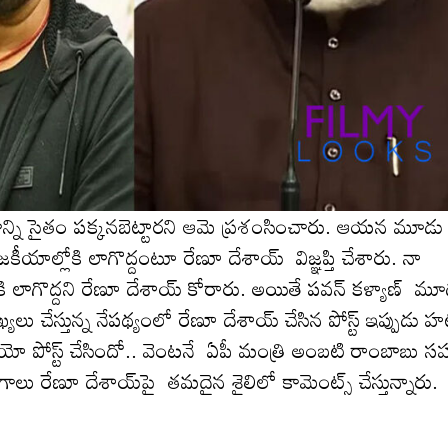
ుంబాన్ని సైతం పక్కనబెట్టారని ఆమె ప్రశంసించారు. ఆయ‌న మూడు
రాజకీయాల్లోకి లాగొద్దంటూ రేణూ దేశాయ్ విజ్ఞప్తి చేశారు. నా
కి లాగొద్దని రేణూ దేశాయ్ కోరారు. అయితే ప‌వ‌న్ క‌ళ్యాణ్ మ
 వ్యాఖ్య‌లు చేస్తున్న నేప‌థ్యంలో రేణూ దేశాయ్ చేసిన పోస్ట్ ఇప్పుడు హ‌
ియో పోస్ట్ చేసిందో.. వెంటనే ఏపీ మంత్రి అంబటి రాంబాబు స
ాలు రేణూ దేశాయ్‌పై త‌మ‌దైన శైలిలో కామెంట్స్ చేస్తున్నారు.