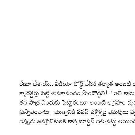
రేణూ దేశాయ్.. వీడియో పోస్ట్ చేసిన త‌ర్వాత అంబటి 
క్యారెక్టర్లు పెట్టి శునకానందం పొందొద్దని! ” అని కామె
తన పాత్ర ఎందుకు పెట్టారంటూ అంబటి ఆగ్ర‌హం వ్య‌క్తం
ప్ర‌స్తావించారు. మొత్తానికి ప‌వ‌న్ పెళ్లిళ్ల‌పై విమ‌ర్శ
ఇప్పుడు జ‌న‌సైనికుల‌కి కాస్త బూస్ట‌ప్ ఇచ్చిన‌ట్టు అయింద