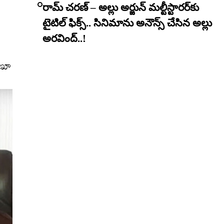
రామ్ చరణ్ – అల్లు అర్జున్ మల్టీస్టారర్​కు
టైటిల్ ఫిక్స్.. సినిమాను అనౌన్స్ చేసిన అల్లు
అరవింద్..!
ేణూ