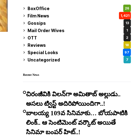
BoxOffice
26
Film News
1,421
Gossips
13
Mail Order Wives
1
OTT
2
Reviews
18
Special Looks
97
Uncategorized
7
Recent News
చిరంజీవికి విలన్‌గా అమితాబ్ అల్లుడు..
అసలు ట్విస్ట్ అదిరిపోయిందిగా..!
బాలయ్య 109వ సినిమాకు… బోయపాటికి
లింక్.. ఆ సెంటిమెంట్ వర్కౌట్ అయితే
సినిమా బంపర్ హిట్..!