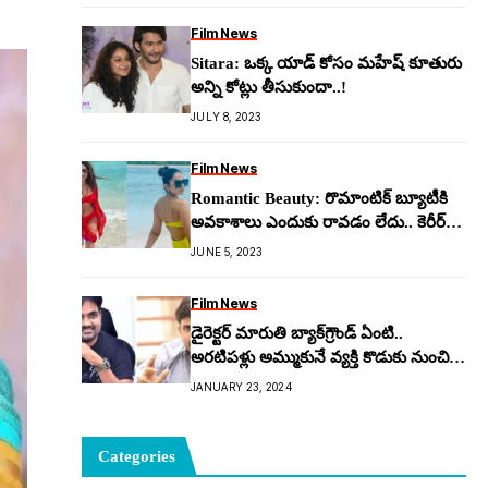
Film News
Sitara: ఒక్క యాడ్ కోసం మ‌హేష్ కూతురు
అన్ని కోట్లు తీసుకుందా..!
JULY 8, 2023
Film News
Romantic Beauty: రొమాంటిక్ బ్యూటీకి
అవ‌కాశాలు ఎందుకు రావ‌డం లేదు.. కెరీర్
ముగిసిన‌ట్టేనా..!
JUNE 5, 2023
Film News
డైరెక్ట‌ర్‌ మారుతి బ్యాక్‌గ్రౌండ్ ఏంటి..
అర‌టిపళ్లు అమ్ముకునే వ్య‌క్తి కొడుకు నుంచి
డైరెక్ట‌ర్‌గా ఎలా ఎదిగాడు..!?
JANUARY 23, 2024
Categories