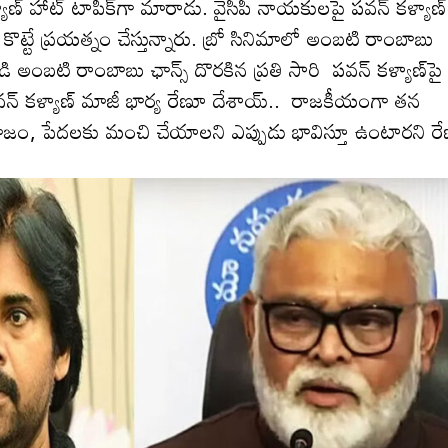
ణ్ హాట్ టాపిక్‌గా మారాడు. వైసీపీ నాయ‌కుల‌పై ప‌వ‌న్ క‌ళ్యాణ్
కొట్టే ప్ర‌య‌త్నం చేస్తున్నారు. బ్రో సినిమాలో అంబ‌టి రాంబాబు
 అంబ‌టి రాంబాబు ఛాన్స్ దొర‌కిన ప్ర‌తి సారి ప‌వ‌న్ క‌ళ్యాణ్‌పై
‌వ‌న్ క‌ళ్యాణ్ మాజీ భార్య రేణూ దేశాయ్.. రాజకీయంగా తన
మాజం, పేదలకు మంచి చేయాలని ఎప్పుడు భావిస్తూ ఉంటార‌ని ర