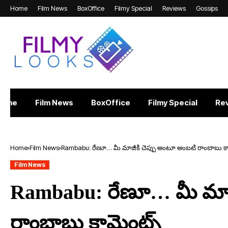
Home
Film News
BoxOffice
Filmy Special
Reviews
Gossips
Home
Film News
BoxOffice
Filmy Special
Re
Home
Film News
Rambabu: రేణూ… మీ మాజీకి చెప్పు అంటూ అంబ‌టి రాంబాబు కా
Film News
Rambabu: రేణూ… మీ మాజీ
రాంబాబు కామెంట్స్