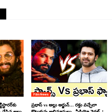
Film News
స్టారర్​కు
ప్రభాస్ vs అల్లు అర్జున్… రక్తం వచ్చేలా
్ చేసిన అల్లు
కొట్టుకున్న అభిమానులు.. వీడియో వైరల్..!