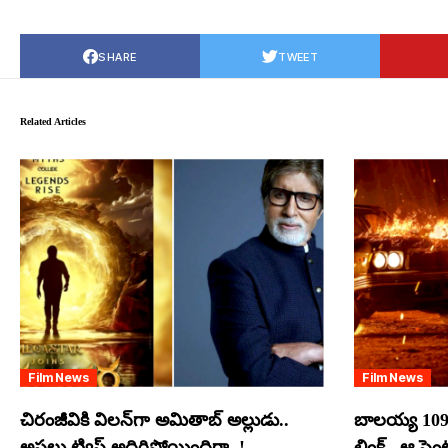
SHARE
TWEET
Related Articles
Film News
Film News
చిరంజీవికి విలన్‌గా అమితాబ్ అల్లుడు..
బాలయ్య 109
అసలు ట్విస్ట్ అదిరిపోయిందిగా..!
లింక్.. ఆ సె