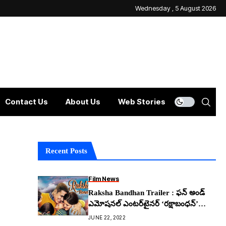
Wednesday , 5 August 2026
Contact Us
About Us
Web Stories
Recent Posts
Film News
Raksha Bandhan Trailer : ఫన్ అండ్
ఎమోషనల్ ఎంటర్‌టైనర్ ‘రక్షాబంధన్’
ట్రైలర్ అదిరింది
JUNE 22, 2022