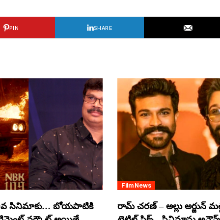
PIN
SHARE
Film News
వ సినిమాకు… బోయపాటికి
రామ్ చరణ్ – అల్లు అర్జున్ మల్టీ
ంటిమెంట్ వర్కౌట్ అయితే
టైటిల్ ఫిక్స్.. సినిమాను అనౌన్స