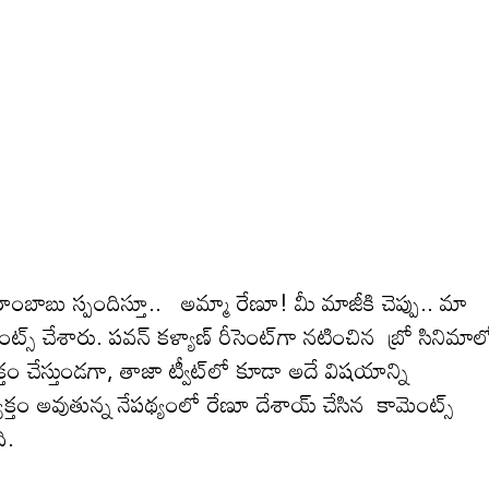
రాంబాబు స్పందిస్తూ.. అమ్మా రేణూ! మీ మాజీకి చెప్పు.. మా
ంట్స్ చేశారు. ప‌వ‌న్ క‌ళ్యాణ్ రీసెంట్‌గా న‌టించిన బ్రో సినిమాల
 చేస్తుండ‌గా, తాజా ట్వీట్‌లో కూడా అదే విష‌యాన్ని
‌లు వ్య‌క్తం అవుతున్న నేప‌థ్యంలో రేణూ దేశాయ్ చేసిన కామెంట్స్
ి.