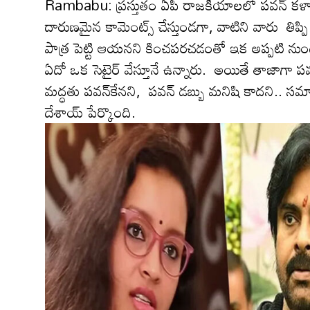
Rambabu: ప్ర‌స్తుతం ఏపీ రాజ‌కీయాల‌లో ప‌వ‌న్ క‌ళ్యా
దారుణ‌మైన కామెంట్స్ చేస్తుండ‌గా, వాటిని వారు తిప్పి 
పాత్ర పెట్టి ఆయ‌న‌ని కించ‌పర‌చ‌డంతో ఇక అప్ప‌టి నుండి
ఏదో ఒక సెటైర్ వేస్తూనే ఉన్నారు. అయితే తాజాగా ప
మద్ధతు పవన్‌కేనని, పవన్ డబ్బు మనిషి కాదని.. స
దేశాయ్ పేర్కొంది.