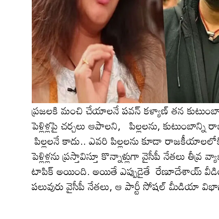
ప్ర‌జ‌ల‌కి మంచి చేయాల‌నే ప‌వ‌న్ క‌ళ్యాణ్ త‌న కుట
పెళ్లిళ్లపై చర్చలు ఆపాల‌ని, పిల్లలను, కుటుంబాన్ని 
పిల్లలనే కాదు.. ఎవరి పిల్లలను కూడా రాజ‌కీయాల‌లో
పెళ్లిళ్లను ప్రస్తావిస్తూ కొన్నాళ్లుగా వైసీపీ నేత‌లు తీవ్ర
టాపిక్ అయింది. అయితే ఎప్పుడైతే రేణూదేశాయ్ వీడ
పలువురు వైసీపీ నేతలు, ఆ పార్టీ సోషల్ మీడియా విభాగ