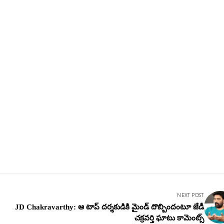
NEXT POST
JD Chakravarthy: ఆ టాప్ ద‌ర్శ‌కుడికి మైండ్ దొబ్బిందంటూ జేడీ
చ‌క్ర‌వర్తి ఘాటు కామెంట్స్