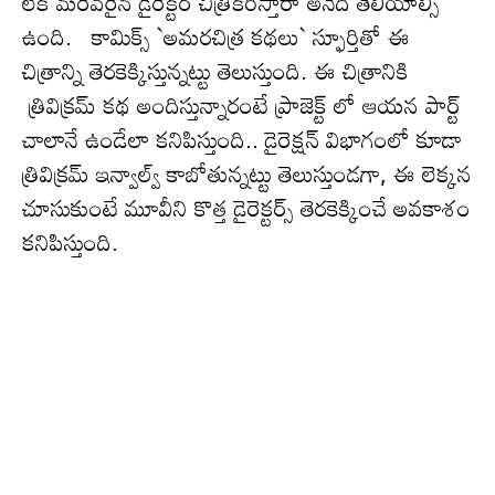
లేక మ‌రెవ‌రైన డైరెక్ట‌ర్ చిత్రీక‌రిస్తారా అనేది తెలియాల్సి
ఉంది. కామిక్స్ `అమరచిత్ర కథలు` స్ఫూర్తితో ఈ
చిత్రాన్ని తెర‌కెక్కిస్తున్న‌ట్టు తెలుస్తుంది. ఈ చిత్రానికి
త్రివిక్రమ్‌ కథ అందిస్తున్నారంటే ప్రాజెక్ట్ లో ఆయన పార్ట్
చాలానే ఉండేలా క‌నిపిస్తుంది.. డైరెక్షన్‌ విభాగంలో కూడా
త్రివిక్ర‌మ్ ఇన్వాల్వ్ కాబోతున్న‌ట్టు తెలుస్తుండ‌గా, ఈ లెక్క‌న
చూసుకుంటే మూవీని కొత్త డైరెక్ట‌ర్స్ తెర‌కెక్కించే అవ‌కాశం
క‌నిపిస్తుంది.