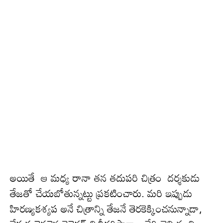
అయితే ఆ మధ్య రానా త‌న త‌దుపరి చిత్రం దర్శకుడు
తేజతో చేయబోతున్నట్టు ప్రకటించారు. మ‌రి ఇప్పుడు
హిర‌ణ్యక‌శ్య‌ప అనే చిత్రాన్ని తేజ‌నే తెర‌కెక్కించ‌నున్నాడా,