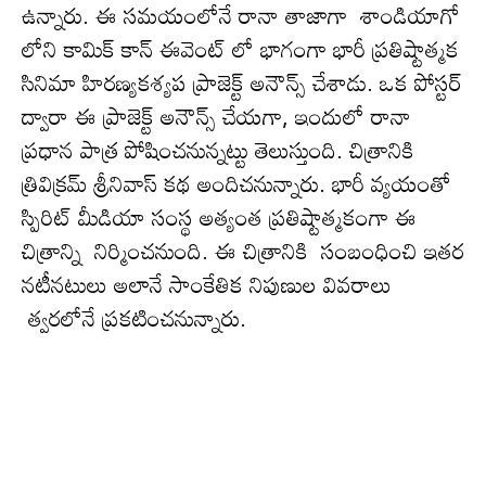
ఉన్నారు. ఈ స‌మ‌యంలోనే రానా తాజాగా శాండియాగో
లోని కామిక్ కాన్ ఈవెంట్ లో భాగంగా భారీ ప్రతిష్టాత్మక
సినిమా హిరణ్యకశ్యప ప్రాజెక్ట్ అనౌన్స్ చేశాడు. ఒక పోస్ట‌ర్
ద్వారా ఈ ప్రాజెక్ట్ అనౌన్స్ చేయ‌గా, ఇందులో రానా
ప్ర‌ధాన పాత్ర పోషించ‌నున్న‌ట్టు తెలుస్తుంది. చిత్రానికి
త్రివిక్ర‌మ్ శ్రీనివాస్ క‌థ అందిచ‌నున్నారు. భారీ వ్యయంతో
స్పిరిట్ మీడియా సంస్థ అత్యంత ప్రతిష్టాత్మకంగా ఈ
చిత్రాన్ని నిర్మించనుంది. ఈ చిత్రానికి సంబంధించి ఇతర
నటీనటులు అలానే సాంకేతిక నిపుణుల వివరాలు
త్వ‌ర‌లోనే ప్ర‌క‌టించ‌నున్నారు.