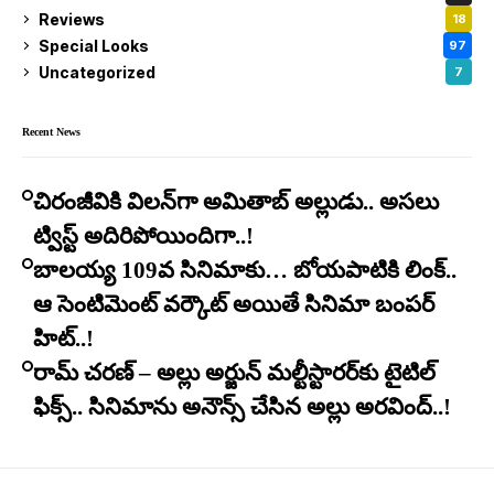
Reviews
18
Special Looks
97
Uncategorized
7
Recent News
చిరంజీవికి విలన్‌గా అమితాబ్ అల్లుడు.. అసలు
ట్విస్ట్ అదిరిపోయిందిగా..!
బాలయ్య 109వ సినిమాకు… బోయపాటికి లింక్..
ఆ సెంటిమెంట్ వర్కౌట్ అయితే సినిమా బంపర్
హిట్..!
రామ్ చరణ్ – అల్లు అర్జున్ మల్టీస్టారర్​కు టైటిల్
ఫిక్స్.. సినిమాను అనౌన్స్ చేసిన అల్లు అరవింద్..!