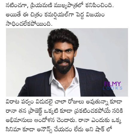
న‌టించ‌గా, ప్రియ‌మ‌ణి ముఖ్య‌పాత్ర‌లో క‌నిపించింది.
అయితే ఈ చిత్రం క‌మ‌ర్షియ‌ల్‌గా పెద్ద విజ‌యం
సాధించ‌లేక‌పోయింది.
విరాట ప‌ర్వం విడుద‌లై చాలా రోజులు అవుతున్నా కూడా
రానా త‌న ప్రాజెక్ట్ ఒక్క‌టి కూడా ప్ర‌క‌టించ‌క‌పోయే స‌రికి
అభిమానులు ఆందోళ‌న చెందారు. రానా ఎందుకు ఒక్క
సినిమా కూడా అనౌన్స్ చేయ‌డం లేదు అని షాక్ లో