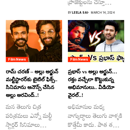
ప్రాజెక్టులను చేస్తూ
విశ్వంభర...
దూసుకుపోతోన్నారు.
BY
LEELA SAI
MARCH 14, 2024
అందులో కొందరు
మాత్రమే...
Film News
Film News
రామ్ చరణ్ – అల్లు అర్జున్
ప్రభాస్ vs అల్లు అర్జున్…
మల్టీస్టారర్​కు టైటిల్ ఫిక్స్..
రక్తం వచ్చేలా కొట్టుకున్న
సినిమాను అనౌన్స్ చేసిన
అభిమానులు.. వీడియో
అల్లు అరవింద్..!
వైరల్..!
మన తెలుగు చిత్ర
అభిమానుల మధ్య
పరిశ్రమలు ఎన్నో మల్టీ
వాగ్యుద్ధాలు తెలుగు వాళ్ళకి
స్టార్లర్ సినిమాలు
కొత్తేమీ కాదు. పాత తరం