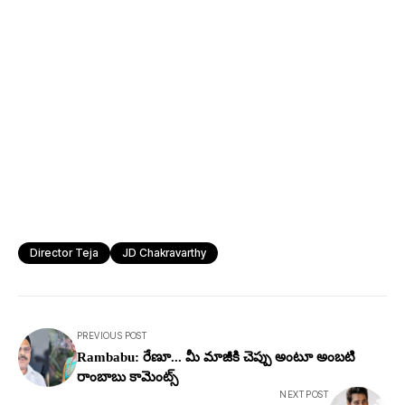
Director Teja
JD Chakravarthy
PREVIOUS POST
Rambabu: రేణూ... మీ మాజీకి చెప్పు అంటూ అంబ‌టి
రాంబాబు కామెంట్స్
NEXT POST