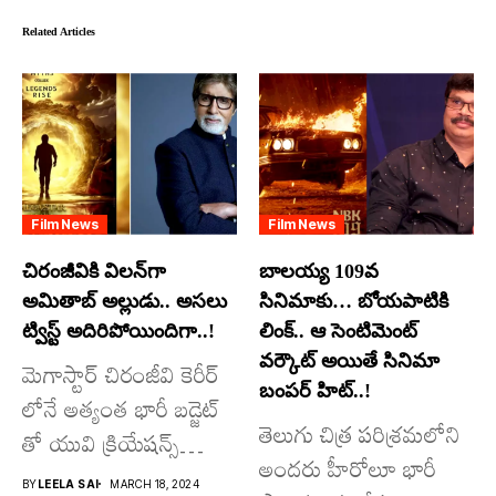
Related Articles
Film News
Film News
చిరంజీవికి విలన్‌గా
బాలయ్య 109వ
అమితాబ్ అల్లుడు.. అసలు
సినిమాకు… బోయపాటికి
ట్విస్ట్ అదిరిపోయిందిగా..!
లింక్.. ఆ సెంటిమెంట్
వర్కౌట్ అయితే సినిమా
మెగాస్టార్ చిరంజీవి కెరీర్
బంపర్ హిట్..!
లోనే అత్యంత భారీ బడ్జెట్
తెలుగు చిత్ర పరిశ్రమలోని
తో యువి క్రియేషన్స్
అందరు హీరోలూ భారీ
రూపొందిస్తున్న
BY
LEELA SAI
MARCH 18, 2024