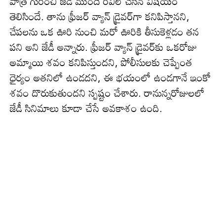
పాత్ర గురించి జేడీ ముందే రివీల్ చేసిన విష‌యం
తెలిసిందే. తాను ఫ్రీజర్ వ్యాన్ డ్రైవర్‌గా కనిపిస్తానని,
చేపలను ఒక ఊరి నుంచి మరో ఊరికి తీసుకెళ్లడం తన
పని అని జేడీ అన్నారు. ఫ్రీజర్ వ్యాన్ డ్రైవర్‌కు ఒకరోజు
అమ్మాయి శవం కనిపిస్తుందని, పోలీసులకు చెప్పేంత
ధైర్యం అతనిలో ఉండదని, ఈ భయంలో ఉండగానే ఇంకో
శవం దొరుకుతుందని స్ప‌ష్టం చేశారు. రానున్నరోజుల‌లో
జేడీ సినిమాలు కూడా చేసే అవ‌కాశం ఉంది.