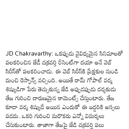
JD Chakravarthy: ఒక‌ప్పుడు వైవిధ్య‌మైన సినిమాల‌తో
ప‌ల‌క‌రించిన జేడీ చ‌క్ర‌వ‌ర్తి రీసెంట్‌గా ద‌యా అనే వెబ్
సిరీస్‌తో ప‌ల‌కరించాడు. ఈ వెబ్ సిరీస్‌కి ప్రేక్ష‌కుల నుండి
మంచి రెస్పాన్స్ వ‌చ్చింది. అయితే రామ్ గోపాల్ వ‌ర్మ
శిష్యుడిగా పేరు తెచ్చుకున్న జేడి అప్పుడ‌ప్పుడు ద‌ర్శ‌కుడు
తేజ గురించి దారుణ‌మైన కామెంట్స్ చేస్తుంటారు. తేజ
కూడా వ‌ర్మ శిష్యుడే అయిన ఎందుకో ఈ ఇద్ద‌రికి అస్స‌లు
ప‌డ‌దు. ఒక‌రి గురించి మ‌రొక‌రు ఎన్నో విమ‌ర్శ‌లు
చేసుకుంటారు. తాజాగా తేజ‌పై జేడి చక్ర‌వ‌ర్తి ప‌లు