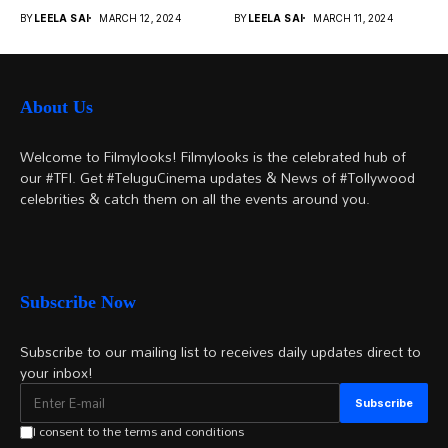
వచ్చాయి.. కొన్ని సినిమాలు
నటుల నుంచి నేటి...
BY
LEELA SAI
MARCH 12, 2024
BY
LEELA SAI
MARCH 11, 2024
అయితే...
About Us
Welcome to Filmylooks! Filmylooks is the celebrated hub of
our #TFI. Get #TeluguCinema updates & News of #Tollywood
celebrities & catch them on all the events around you.
Subscribe Now
Subscribe to our mailing list to receives daily updates direct to
your inbox!
I consent to the terms and conditions