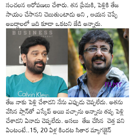
సంచ‌ల‌న ఆరోప‌ణ‌లు చేశారు. త‌న ప్రేమ‌కి, పెళ్లికి తేజ
సాయం చేసాన‌ని చెబుతుంటాడు అని , ఆయ‌న చెప్పే
అబ‌ద్ధాల‌లో ఇది కూడా ఒక‌ట‌ని జేడి అన్నారు.
తేజ నాకు పెళ్లి చేశాడ‌ని నేను ఎప్పుడు చెప్ప‌లేదు. అత‌ను
వేసిన ప్లాన్‌తో ఎస్కేప్ అయి వ‌చ్చాను అన్నాను త‌ప్ప పెళ్లి
చేశాడ‌ని ఏనాడు చెప్ప‌లేదు. అస‌లు తేజ చేసిన చెత్త ప‌ని
ఏంటంటే..15, 20 ఏళ్ల కిందట సితార మ్యాగజైన్