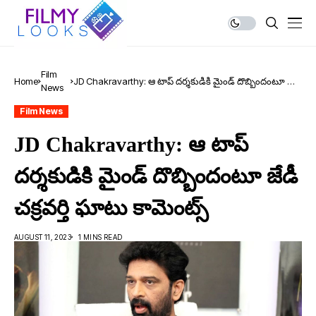
Film
Home
JD Chakravarthy: ఆ టాప్ ద‌ర్శ‌కుడికి మైండ్ దొబ్బిందంటూ జేడీ
News
చ‌క్ర‌వర్తి ఘాటు కామెంట్స్
Film News
JD Chakravarthy: ఆ టాప్
ద‌ర్శ‌కుడికి మైండ్ దొబ్బిందంటూ జేడీ
చ‌క్ర‌వర్తి ఘాటు కామెంట్స్
AUGUST 11, 2023
1 MINS READ