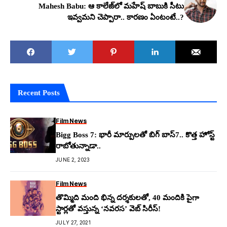
Mahesh Babu: ఆ కాలేజ్‌లో మ‌హేష్ బాబుకి సీటు
ఇవ్వ‌మ‌ని చెప్పారా.. కారణం ఏంటంటే..?
Recent Posts
Film News
Bigg Boss 7: భారీ మార్పుల‌తో బిగ్ బాస్7.. కొత్త హోస్ట్
రాబోతున్నాడా..
JUNE 2, 2023
Film News
తొమ్మిది మంది భిన్న దర్శకులతో, 40 మందికి పైగా
స్టార్లతో వస్తున్న ‘నవరస’ వెబ్ సిరీస్!
JULY 27, 2021