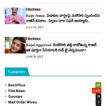
Film News
Rajiv-Suma: విడాకుల వార్త‌ల‌పై మ‌రోసారి స్పందించిన
రాజీవ్ క‌న‌కాల.. పిల్లలు చాల స‌ఫ‌ర్ అయ్యారు..
JULY 24, 2023
Film News
Kajal Aggarwal: రెండోసారి తల్లి కాబోతున్న కాజల్..
ఇక పూర్తిగా సినిమాలకి గుడ్ బై చెప్పనుందా?
JUNE 16, 2023
Categories
BoxOffice
26
Film News
1,421
Gossips
13
Mail Order Wives
1