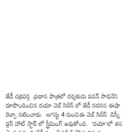
జేడీ చక్రవర్తి ప్ర‌ధాన పాత్ర‌లో దర్శకుడు పవన్ సాధినేని
రూపొందించిన ద‌యా వెబ్ సిరీస్ లో జేడీ సరసన ఈషా
రెబ్బా నటించారు. ఆగస్టు 4 నుంచిఈ వెబ్ సిరీస్ డిస్నీ
ప్లస్ హాట్ స్టార్ లో స్ట్రీమింగ్ అవుతోంది. ‘దయా’లో త‌న