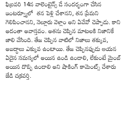
ఫిబ్రవరి 14న వాలెంటైన్స్ డే సందర్భంగా చేసిన
ఇంటర్వ్యూలో తన పెళ్లి చేశానని, తన ప్రేమని
గెలిపించానని, నెల్లూరు వెళ్లాం అని ఏవేవో చెప్పాడు. కాని
అదంతా అవాస్త‌వం. అత‌ను చెప్పిన మాట‌ల‌కి నిజానికే
జాలి వేసింది. తేజ చెప్పిన వాటిలో నిజాలు త‌క్కువ‌,
అబ‌ద్ధాలు ఎక్కువ ఉంటాయి. తేజ చెప్పిన‌ప్పుడు ఆయ‌న
ఏదైన స‌మ‌స్య‌లో అయిన ఉండి ఉండాలి, లేకుంటే మైంబ్
అయిన దొబ్బి ఉండాలి అని షాకింగ్ కామెంట్స్ చేశారు
జేడి చక్ర‌వ‌ర్తి.