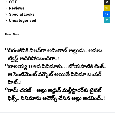
OTT
2
Reviews
18
Special Looks
97
Uncategorized
7
Recent News
చిరంజీవికి విలన్‌గా అమితాబ్ అల్లుడు.. అసలు
ట్విస్ట్ అదిరిపోయిందిగా..!
బాలయ్య 109వ సినిమాకు… బోయపాటికి లింక్..
ఆ సెంటిమెంట్ వర్కౌట్ అయితే సినిమా బంపర్
హిట్..!
రామ్ చరణ్ – అల్లు అర్జున్ మల్టీస్టారర్​కు టైటిల్
ఫిక్స్.. సినిమాను అనౌన్స్ చేసిన అల్లు అరవింద్..!