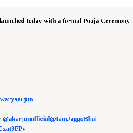
 launched today with a formal Pooja Ceremony
waryaarjun
y
@akarjunofficial
@IamJagguBhai
gCxat9FPv