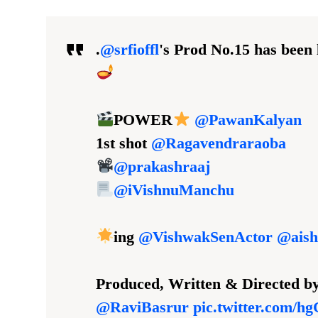
.
@srfioffl
's Prod No.15 has been
POWER
@PawanKalyan
1st shot
@Ragavendraraoba
@prakashraaj
@iVishnuManchu
ing
@VishwakSenActor
@aish
Produced, Written & Directed b
@RaviBasrur
pic.twitter.com/h