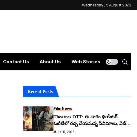
Wednesday , 5 August 2026
Contact Us
About Us
Web Stories
Recent Posts
Film News
Theatres OTT: ఈ వారం థియేట‌ర్,
ఓటీటీలో ర‌చ్చ చేయ‌నున్న సినిమాలు, వెబ్
సిరీస్‌లు ఇవే..!
JULY 11, 2023