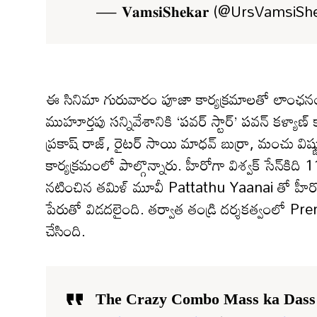
— 𝐕𝐚𝐦𝐬𝐢𝐒𝐡𝐞𝐤𝐚𝐫 (@UrsVamsiS
ఈ సినిమా గురువారం పూజా కార్యక్రమాలతో లాంఛనంగ
ముహూర్తపు సన్నివేశానికి ‘పవర్ స్టార్’ పవన్ కళ్యాణ్ క్
ప్రకాష్ రాజ్, రైటర్ సాయి మాధవ్ బుర్రా, మంచు విష్
కార్యక్రమంలో పాల్గొన్నారు. హీరోగా విశ్వక్ సేన్‌క
నటించిన తమిళ్ మూవీ Pattathu Yaanai తో హీరోయి
పేరుతో విడదలైంది. తర్వాత తండ్రి దర్శకత్వంలో Pre
చేసింది.
The Crazy Combo Mass ka Das