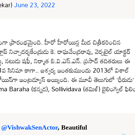
hekar)
June 23, 2022
ా ప్రారంభమైంది. హీరో హీరోయిన్ల మీద చిత్రీకరించిన
లాప్ నిచ్చాదర్శకేంద్రుడు కె. రాఘవేంద్రరావు, వెర్సటైల్ యాక్టర్
ణు, నటుడు షఫీ, నిర్మాత బి.వి.ఎస్.ఎన్. ప్రసాద్ తదితరులు ఈ
ిది 11వ సినిమా కాగా.. ఐశ్వర్య ఇంతకుముందు 2013లో విశాల్
న్‌గా ఇంట్రడ్యూస్ అయ్యింది. ఈ మూవీ తెలుగులో ‘ధీరుడు’
ma Baraha (కన్నడ), Sollividava (తమిళ్) బైలింగ్వెల్ ఫిలి
s
@VishwakSenActor
, Beautiful