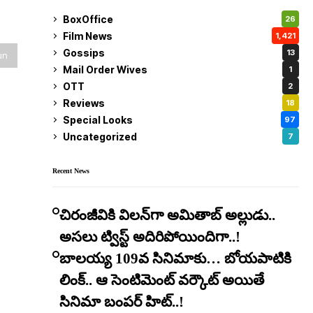
BoxOffice
26
Film News
1,421
Gossips
13
un
Mail Order Wives
1
OTT
2
Reviews
18
Special Looks
97
Uncategorized
7
Recent News
చిరంజీవికి విలన్‌గా అమితాబ్ అల్లుడు..
అసలు ట్విస్ట్ అదిరిపోయిందిగా..!
బాలయ్య 109వ సినిమాకు… బోయపాటికి
లింక్.. ఆ సెంటిమెంట్ వర్కౌట్ అయితే
సినిమా బంపర్ హిట్..!