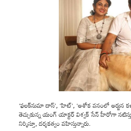
‘ఫలక్‌నుమా దాస్’, ‘హిట్’, ‘అశోక వనంలో అర్జున క
తెచ్చుకున్న యంగ్ యాక్టర్ విశ్వక్ సేన్ హీరోగా నటిస్తు
నిర్మిస్తూ, దర్శకత్వం వహిస్తున్నారు.