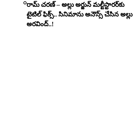
రామ్ చరణ్ – అల్లు అర్జున్ మల్టీస్టారర్​కు
టైటిల్ ఫిక్స్.. సినిమాను అనౌన్స్ చేసిన అల్లు
అరవింద్..!