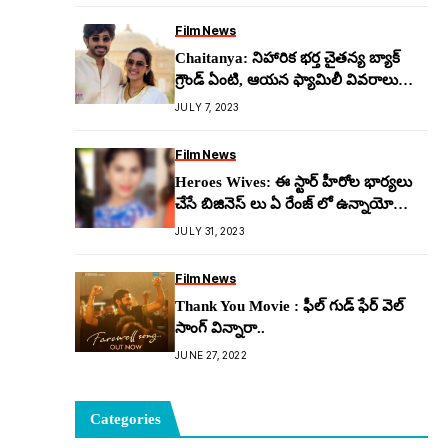
Film News
Chaitanya: నిహారిక భర్త చైతన్య బ్యాక్
గ్రౌండ్ ఏంటి, ఆయన ఫ్యామిలీ వివరాలు
ఏంటి
JULY 7, 2023
Film News
Heroes Wives: ఈ స్టార్ హీరోల భార్యలు
చేసే బిజినెస్ లు ఏ రేంజ్ లో ఉన్నాయో
చూశారా?
JULY 31, 2023
Film News
Thank You Movie : ఫీల్ గుడ్ ఫేర్ వెల్
సాంగ్ విన్నారా..
JUNE 27, 2022
Categories