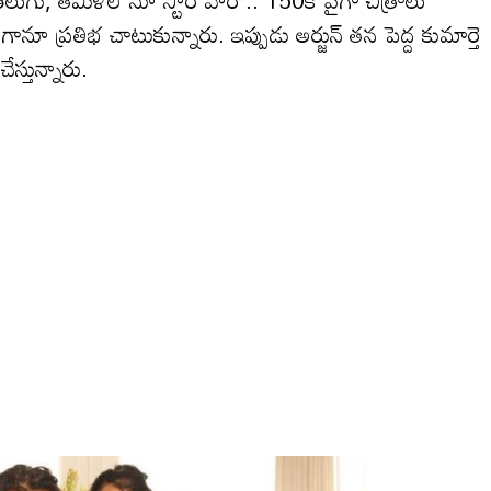
లుగు, తమిళ్‌లోనూ స్టార్ హీరో.. 150కి పైగా చిత్రాలు
నూ ప్రతిభ చాటుకున్నారు. ఇప్పుడు అర్జున్ తన పెద్ద కుమార్తె
స్తున్నారు.