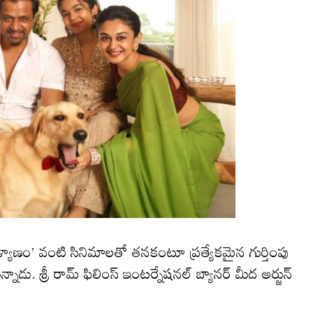
ళ్యాణం’ వంటి సినిమాలతో తనకంటూ ప్రత్యేకమైన గుర్తింపు
న్నాడు. శ్రీ రామ్ ఫిలింస్ ఇంటర్నేషనల్ బ్యానర్ మీద అర్జున్