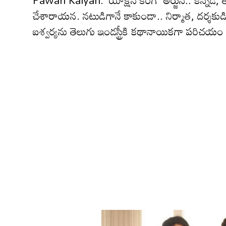
Pawan Kalyan: ‘యాక్షన్ కింగ్’ అర్జున్.. కన్నడ, తె
చేశారాయన. నటుడిగానే కాకుండా.. నిర్మాత, దర్శకుడిగా
ఐశ్వర్యను తెలుగు ఇండస్ట్రీకి కథానాయికగా పరిచయం చే