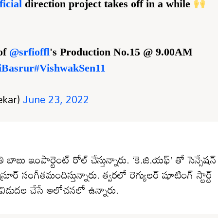
icial
direction project takes off in a while
of
@srfioffl
's Production No.15 @ 9.00AM
Basrur
#VishwakSen11
hekar)
June 23, 2022
తి బాబు ఇంపార్టెంట్ రోల్ చేస్తున్నారు. ‘కె.జి.యఫ్’ తో సెన్సేషన్
స్రూర్ సంగీతమందిస్తున్నారు. త్వరలో రెగ్యులర్ షూటింగ్ స్టార్ట్
 విడుదల చేసే ఆలోచనలో ఉన్నారు.