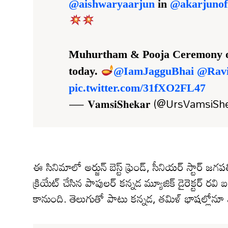
@aishwaryaarjun
in
@akarjunoff
Muhurtham & Pooja Ceremony 
today.
@IamJagguBhai
@Ravi
pic.twitter.com/31fXO2FL47
— 𝐕𝐚𝐦𝐬𝐢𝐒𝐡𝐞𝐤𝐚𝐫 (@UrsVamsiS
ఈ సినిమాలో అర్జున్ బెస్ట్ ఫ్రెండ్, సీనియర్ స్టార్ జగప
క్రియేట్ చేసిన పాపులర్ కన్నడ మ్యూజిక్ డైరెక్టర్ రవి బ
కానుంది. తెలుగుతో పాటు కన్నడ, తమిళ్ భాషల్లోనూ