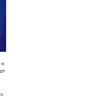
ు ఆ
ందా
తం