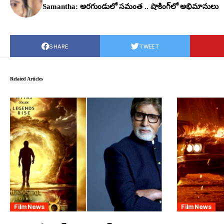
Samantha: అర‌గుండులో స‌మంత .. షాకింగ్‌లో అభిమానులు
SHARE
TWEET
Related Articles
Film News
Film News