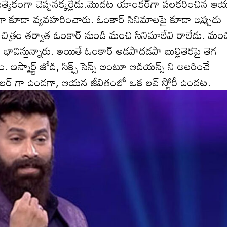
ర‌త్యేకంగా చెప్ప‌న‌క్క‌ర్లేదు.మొద‌ట‌ యాంక‌ర్‌గా ప‌లక‌రించిన ఆ
కుడిగా కూడా వ్య‌వ‌హ‌రించారు. ఓంకార్ సినిమాలపై కూడా ఇప్పుడు
ది 2 చిత్రం త‌ర్వాత ఓంకార్ నుండి మంచి సినిమాలేవి రాలేదు. మం
విస్తున్నారు. అయితే ఓంకార్ అడ‌పాద‌డ‌పా బుల్లితెర‌పై తెగ
 ఇస్మార్ట్ జోడి, సిక్త్స్ సెన్స్ అంటూ ఆడియన్స్ ని అల‌రించే
యాచిల‌ర్ గా ఉండ‌గా, ఆయన జీవితంలో ఒక ల‌వ్ స్టోరీ ఉంద‌ట‌.