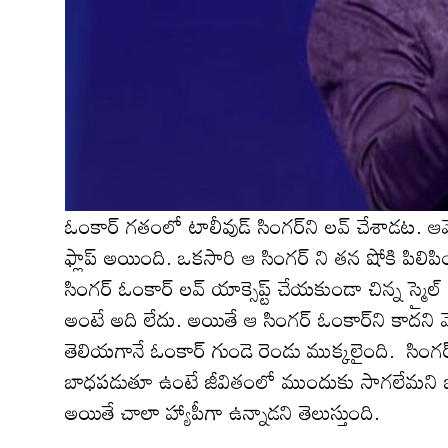
ఓంకార్ గ‌తంలో టాలీవుడ్ సింగ‌ర్‌ని ల‌వ్ చేశాడ‌ట‌. ఆమ
ఫ్లాప్ అయింది. ఒక‌సారి ఆ సింగ‌ర్ ని త‌న షోకి పిల
సింగ‌ర్ ఓంకార్ ల‌వ్ యాక్సెప్ట్ చేయ‌కుండా చిన్న స్మైల
అంటే అది లేదు. అయితే ఆ సింగ‌ర్ ఓంకార్‌ని కాద‌ని 
తెలియ‌గానే ఓంకార్ గుండె రెండు ముక్క‌లైంది. సింగర్
బాధ‌ప‌డుతూ ఉంటే జీవితంలో ముందుకు సాగ‌లేమ‌ని భావించిన
అయితే చాలా హ్యాపీగా ఉన్నాడ‌ని తెలుస్తుంది.