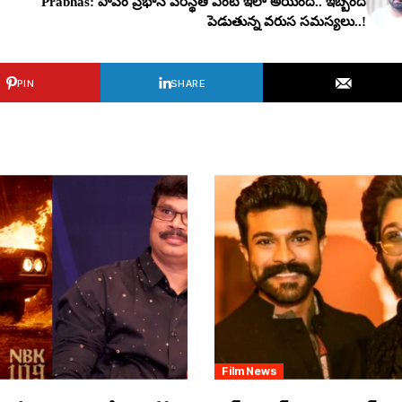
Prabhas: పాపం ప్ర‌భాస్ ప‌రిస్థితి ఏంటి ఇలా అయింది.. ఇబ్బంది
పెడుతున్న వ‌రుస స‌మ‌స్య‌లు..!
PIN
SHARE
Film News