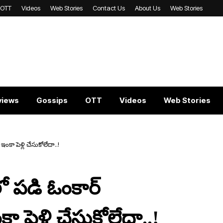
OTT
Videos
Web Stories
Contact Us
About Us
Web Stories
views
Gossips
OTT
Videos
Web Stories
కా పెళ్లి చేసుకోలేదా..!
ో ప‌డి ఓంకార్
పెళ్లి చేసుకోలేదా..!