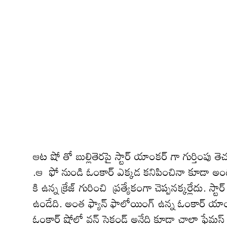
ఆట షో తో బుల్లితెరపై స్టార్ యాంకర్ గా గుర్తింపు
.ఆ ఫో నుండి ఓంకార్ ఎక్కడ కనిపించినా కూడా అం
కి ఉన్న క్రేజ్ గురించి ప్ర‌త్యేకంగా చెప్ప‌న‌క్క‌ర్
ఉండేది. అంత ఫ్యాన్ ఫాలోయింగ్ ఉన్న ఓంకార్ యాంకరింగ
ఓంకార్ షోలో వ‌న్ సెకండ్ అనేది కూడా చాలా ఫేమ‌స