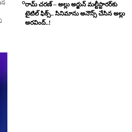
య‌న
రామ్ చరణ్ – అల్లు అర్జున్ మల్టీస్టారర్​కు
టైటిల్ ఫిక్స్.. సినిమాను అనౌన్స్ చేసిన అల్లు
చి
అరవింద్..!