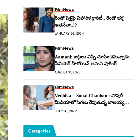
Film News
రెండో పెళ్లిపై నిహారిక క్లారిటీీ.. రెండో భర్త
అతనేనా..!?
JANUARY 26, 2024
Film News
Aamani: బ‌ట్ట‌లు విప్పి చూపించ‌మ‌న్నాడు..
సీనియ‌ర్ హీరోయిన్ ఆమ‌ని షాకింగ్
కామెంట్స్
AUGUST 10, 2023
Film News
Vedhika – Sonal Chauhan : సోషల్
మీడియాలో సెగలు రేపుతున్న బాలయ్య
భామలు
JULY 30, 2022
Categories