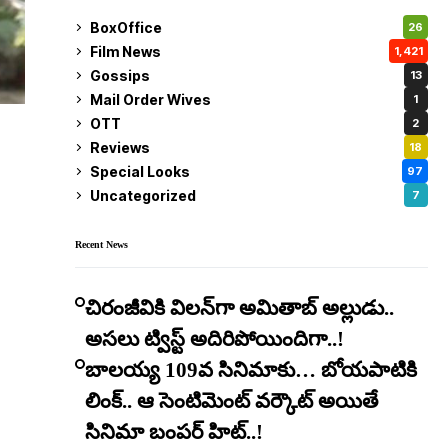
BoxOffice
26
Film News
1,421
Gossips
13
Mail Order Wives
1
OTT
2
Reviews
18
Special Looks
97
Uncategorized
7
Recent News
చిరంజీవికి విలన్‌గా అమితాబ్ అల్లుడు..
అసలు ట్విస్ట్ అదిరిపోయిందిగా..!
బాలయ్య 109వ సినిమాకు… బోయపాటికి
లింక్.. ఆ సెంటిమెంట్ వర్కౌట్ అయితే
సినిమా బంపర్ హిట్..!