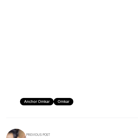
Anchor Omkar
Omkar
PREVIOUS POST