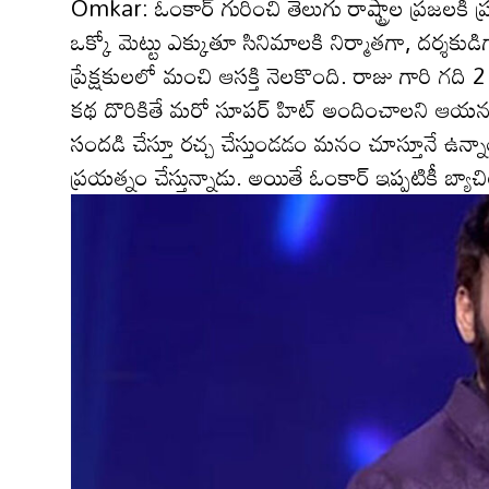
Omkar: ఓంకార్ గురించి తెలుగు రాష్ట్రాల ప్ర‌జ‌ల‌కి ప్
ఒక్కో మెట్టు ఎక్కుతూ సినిమాల‌కి నిర్మాత‌గా, ద‌ర్శ‌
ప్రేక్ష‌కుల‌లో మంచి ఆస‌క్తి నెల‌కొంది. రాజు గారి గ‌
క‌థ దొరికితే మరో సూప‌ర్ హిట్ అందించాల‌ని ఆయ‌న భా
సంద‌డి చేస్తూ ర‌చ్చ చేస్తుండ‌డం మనం చూస్తూనే ఉన్నాం.
ప్ర‌య‌త్నం చేస్తున్నాడు. అయితే ఓంకార్ ఇప్ప‌టికీ బ్