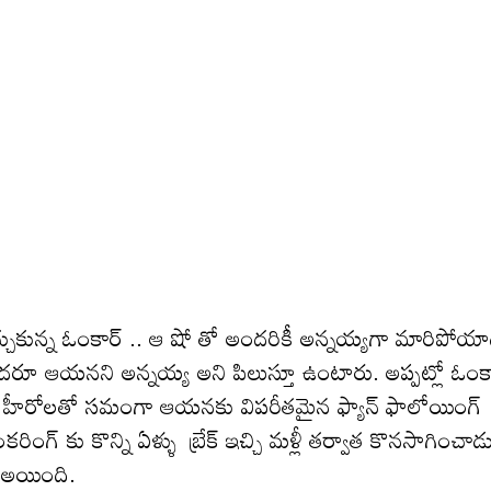
 తెచ్చుకున్న ఓంకార్ .. ఆ షో తో అందరికీ అన్నయ్యగా మారిపోయ
దరూ ఆయనని అన్నయ్య అని పిలుస్తూ ఉంటారు. అప్పట్లో ఓంక
లేదు. స్టార్ హీరోలతో సమంగా ఆయనకు విపరీతమైన ఫ్యాన్ ఫాలోయింగ్
్ కు కొన్ని ఏళ్ళు బ్రేక్ ఇచ్చి మ‌ళ్లీ త‌ర్వాత కొన‌సాగించాడ
్ అయింది.