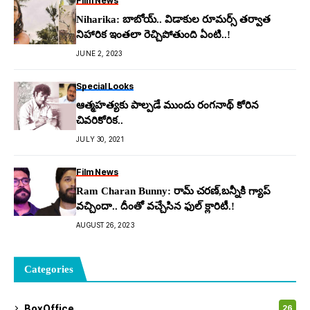
Film News
Niharika: బాబోయ్.. విడాకుల రూమర్స్ త‌ర్వాత
నిహారిక ఇంత‌లా రెచ్చిపోతుంది ఏంటి..!
JUNE 2, 2023
Special Looks
ఆత్మహత్యకు పాల్పడే ముందు రంగనాథ్ కోరిన
చివరికోరిక..
JULY 30, 2021
Film News
Ram Charan Bunny: రామ్ చ‌ర‌ణ్‌,బ‌న్నీకి గ్యాప్
వ‌చ్చిందా.. దీంతో వ‌చ్చేసిన ఫుల్ క్లారిటీ.!
AUGUST 26, 2023
Categories
BoxOffice
26