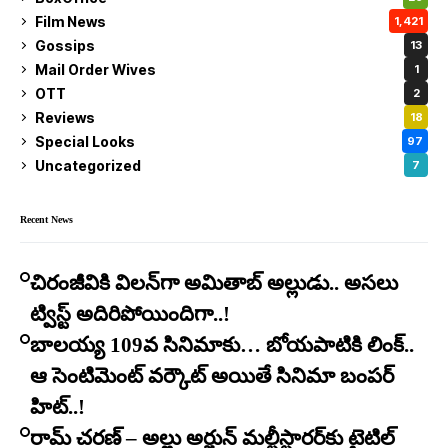
Film News
1,421
Gossips
13
Mail Order Wives
1
OTT
2
Reviews
18
Special Looks
97
Uncategorized
7
Recent News
చిరంజీవికి విలన్‌గా అమితాబ్ అల్లుడు.. అసలు
ట్విస్ట్ అదిరిపోయిందిగా..!
బాలయ్య 109వ సినిమాకు… బోయపాటికి లింక్..
ఆ సెంటిమెంట్ వర్కౌట్ అయితే సినిమా బంపర్
హిట్..!
రామ్ చరణ్ – అల్లు అర్జున్ మల్టీస్టారర్​కు టైటిల్