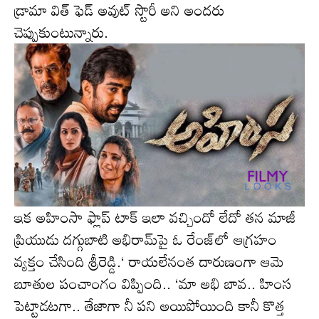
డ్రామా విత్ ఫెడ్ అవుట్ స్టొరీ అని అంద‌రు
చెప్పుకుంటున్నారు.
ఇక అహింసా ఫ్లాప్ టాక్ ఇలా వ‌చ్చిందో లేదో తన మాజీ
ప్రియుడు దగ్గుబాటి అభిరామ్‌పై ఓ రేంజ్‌లో ఆగ్ర‌హం
వ్య‌క్తం చేసింది శ్రీరెడ్డి.‘ రాయ‌లేనంత దారుణంగా ఆమె
బూతుల పంచాంగం విప్పింది.. ‘మా అభి బావ.. హింస
పెట్టాడటగా.. తేజాగా నీ పని అయిపోయింది కానీ కొత్త