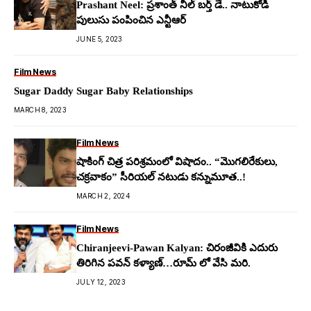
Prashant Neel: ప్ర‌శాంత్ నీల్ బ‌ర్త్ డే.. నాటుకోడి
పులుసు పంపించిన ఎన్టీఆర్
JUNE 5, 2023
Film News
Sugar Daddy Sugar Baby Relationships
MARCH 8, 2023
Film News
షాకింగ్ చిత్ర పరిశ్రమంలో విషాదం.. “మొగలిరేకులు,
చక్రవాకం” సీరియల్ నటుడు కన్నుమూత..!
MARCH 2, 2024
Film News
Chiranjeevi-Pawan Kalyan: చిరంజీవికి ఎదురు
తిరిగిన ప‌వ‌న్ క‌ళ్యాణ్‌…రూమ్ లో వేసి మ‌రి.
JULY 12, 2023