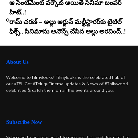
ఆ సెంటిమెంట్ వర్కౌట్ అయితే సినిమా బంపర్
హిట్..!
రామ్ చరణ్ – అల్లు అర్జున్ మల్టీస్టారర్​కు టైటిల్
ఫిక్స్.. సినిమాను అనౌన్స్ చేసిన అల్లు అరవింద్..!
About Us
Welcome to Filmylooks! Filmylooks is the celebrated hub of
our #TFI. Get #TeluguCinema updates & News of #Tollywood
celebrities & catch them on all the events around you.
Subscribe Now
Subscribe to our mailing list to receives daily updates direct to