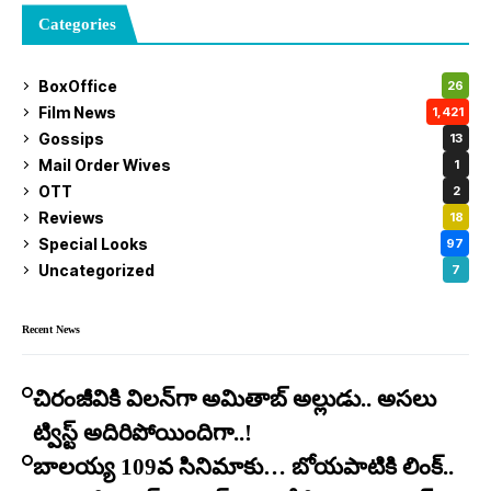
Categories
BoxOffice
26
Film News
1,421
Gossips
13
Mail Order Wives
1
OTT
2
Reviews
18
Special Looks
97
Uncategorized
7
Recent News
చిరంజీవికి విలన్‌గా అమితాబ్ అల్లుడు.. అసలు
ట్విస్ట్ అదిరిపోయిందిగా..!
బాలయ్య 109వ సినిమాకు… బోయపాటికి లింక్..