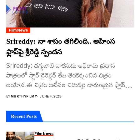
Film News
Srireddy: నా శాపం త‌గిలింది.. అహింస
ఫ్లాప్‌పై శ్రీరెడ్డి స్పంద‌న‌
Srireddy: ద‌గ్గుబాటి వార‌సుడు అభిరామ్ ప్ర‌ధాన
పాత్ర‌ల‌లో స్టార్ డైరెక్ట‌ర్ తేజ తెర‌కెక్కించిన చిత్రం
అంహిస‌.ఈ చిత్రం ఇటీవ‌ల విడుద‌లై దారుణ‌మైన ఫ్లాప్
చ‌విచూసింది. అహింస కోసం చేసిన ప్ర‌య‌త్నం బెడిసి...
BY
MURTHYFILMY
JUNE 4, 2023
Recent Posts
Film News