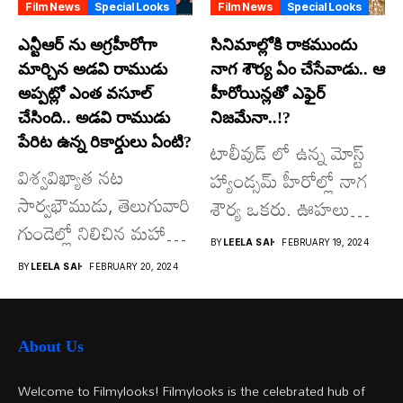
Film News
Special Looks
Film News
Special Looks
ఎన్టీఆర్ ను అగ్ర‌హీరోగా
సినిమాల్లోకి రాక‌ముందు
మార్చిన అడ‌వి రాముడు
నాగ శౌర్య ఏం చేసేవాడు.. ఆ
అప్ప‌ట్లో ఎంత వ‌సూల్
హీరోయిన్ల‌తో ఎఫైర్‌
చేసింది.. అడవి రాముడు
నిజ‌మేనా..!?
పేరిట ఉన్న రికార్డులు ఏంటి?
టాలీవుడ్ లో ఉన్న మోస్ట్
విశ్వవిఖ్యాత నట
హ్యాండ్స‌మ్ హీరోల్లో నాగ
సార్వభౌముడు, తెలుగువారి
శౌర్య ఒక‌రు. ఊహలు
గుండెల్లో నిలిచిన మహా
గుసగుసలాడే సినిమాతో...
BY
LEELA SAI
FEBRUARY 19, 2024
నేత స్వర్గీయ నందమూరి
BY
LEELA SAI
FEBRUARY 20, 2024
తారక రామారావు...
About Us
Welcome to Filmylooks! Filmylooks is the celebrated hub of