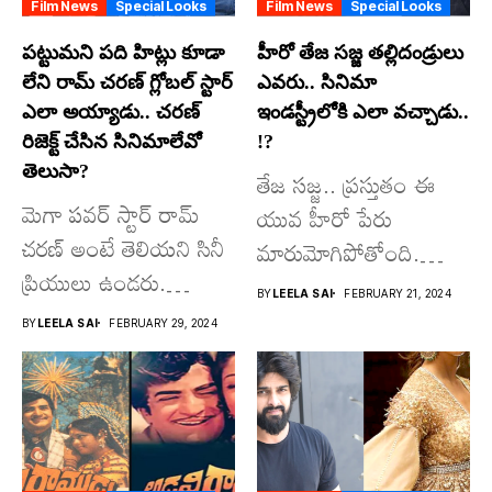
Film News
Special Looks
Film News
Special Looks
ప‌ట్టుమ‌ని ప‌ది హిట్లు కూడా
హీరో తేజ స‌జ్జ త‌ల్లిదండ్రులు
లేని రామ్ చ‌ర‌ణ్ గ్లోబ‌ల్ స్టార్
ఎవ‌రు.. సినిమా
ఎలా అయ్యాడు.. చ‌ర‌ణ్
ఇండ‌స్ట్రీలోకి ఎలా వ‌చ్చాడు..
రిజెక్ట్ చేసిన సినిమాలేవో
!?
తెలుసా?
తేజ స‌జ్జ‌.. ప్ర‌స్తుతం ఈ
మెగా ప‌వ‌ర్ స్టార్ రామ్
యువ హీరో పేరు
చ‌ర‌ణ్ అంటే తెలియ‌ని సినీ
మారుమోగిపోతోంది.
ప్రియులు ఉండ‌రు.
2024లో సంక్రాంతి
BY
LEELA SAI
FEBRUARY 21, 2024
సామాన్యుడి నుంచి...
పండుగ కానుక‌గా...
BY
LEELA SAI
FEBRUARY 29, 2024