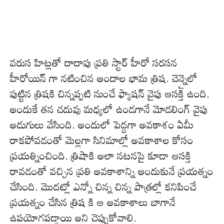
వరుస హిట్లతో దాదాపు ప్రతి స్టార్ హీరో సరసన
హీరోయిన్ గా నటించిన అందాల భామ త్రిష. చెన్నైలో
పుట్టిన త్రిషకి చిన్నప్పటి నుంచే ఫ్యాషన్ వైపు ఆసక్తి ఉంది.
అందుకే తన చదువు మధ్యలో ఉండగానే మోడలింగ్ వైపు
అడుగులు వేసింది. అందులో పెద్దగా అవకాశం ఏమీ
రాకపోవడంతో మెల్లగా సినిమాల్లో అవకాశాల కోసం
ప్రయత్నించింది. త్రిషాకి అలా నటనపై కూడా ఆసక్తి
రావడంతో వచ్చిన ప్రతి అవకాశాన్ని అందుకునే ప్రయత్నం
చేసింది. మొదట్లో ఎన్నో చిన్న చిన్న పాత్రల్లో కనిపించే
ప్రయత్నం చేసిన త్రిష కి ఆ అవకాశాలు బాగానే
ఉపయోగపడ్డాయి అని చెప్పుకోవాలి.