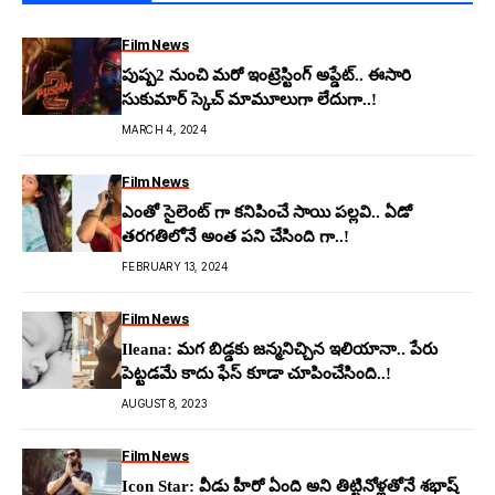
Film News
పుష్ప2 నుంచి మరో ఇంట్రెస్టింగ్ అప్డేట్.. ఈసారి
సుకుమార్ స్కెచ్ మామూలుగా లేదుగా..!
MARCH 4, 2024
Film News
ఎంతో సైలెంట్ గా కనిపించే సాయి పల్లవి.. ఏడో
తరగతిలోనే అంత పని చేసింది గా..!
FEBRUARY 13, 2024
Film News
Ileana: మ‌గ బిడ్డ‌కు జ‌న్మ‌నిచ్చిన ఇలియానా.. పేరు
పెట్ట‌డ‌మే కాదు ఫేస్ కూడా చూపించేసింది..!
AUGUST 8, 2023
Film News
Icon Star: వీడు హీరో ఏంది అని తిట్టినోళ్ల‌తోనే శ‌భాష్