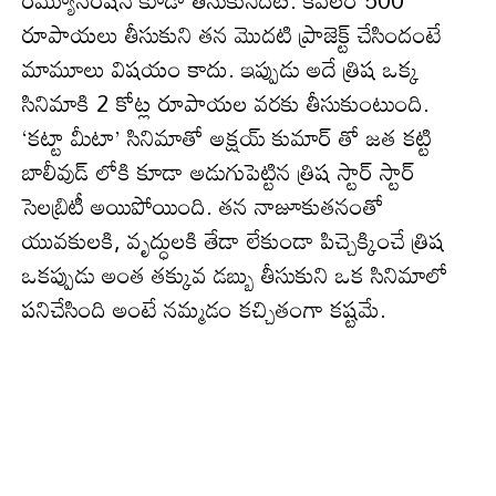
రెమ్యూనరేషన్ కూడా తీసుకునేదట. కేవలం 500
రూపాయలు తీసుకుని తన మొదటి ప్రాజెక్ట్ చేసిందంటే
మామూలు విషయం కాదు. ఇప్పుడు అదే త్రిష ఒక్క
సినిమాకి 2 కోట్ల రూపాయల వరకు తీసుకుంటుంది.
‘కట్టా మీటా’ సినిమాతో అక్షయ్ కుమార్ తో జత కట్టి
బాలీవుడ్ లోకి కూడా అడుగుపెట్టిన త్రిష స్టార్ స్టార్
సెలబ్రిటీ అయిపోయింది. తన నాజూకుతనంతో
యువకులకి, వృద్ధులకి తేడా లేకుండా పిచ్చెక్కించే త్రిష
ఒకప్పుడు అంత తక్కువ డబ్బు తీసుకుని ఒక సినిమాలో
పనిచేసింది అంటే నమ్మడం కచ్చితంగా కష్టమే.