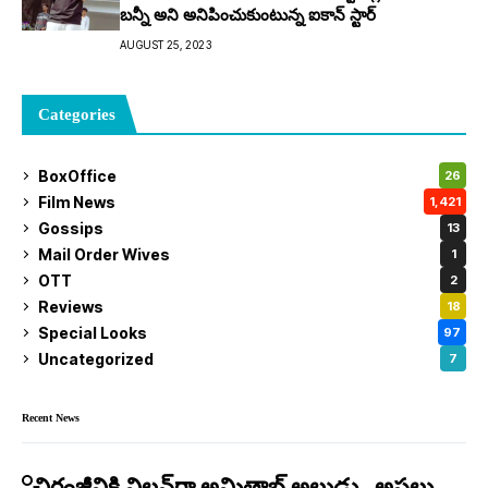
బ‌న్నీ అని అనిపించుకుంటున్న ఐకాన్ స్టార్
AUGUST 25, 2023
Categories
BoxOffice
26
Film News
1,421
Gossips
13
Mail Order Wives
1
OTT
2
Reviews
18
Special Looks
97
Uncategorized
7
Recent News
చిరంజీవికి విలన్‌గా అమితాబ్ అల్లుడు.. అసలు