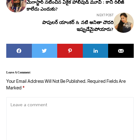
మెగాస్టార్ నటించిన ఏకైక హాలీవుడ్ మూవీ : కానీ రిలీజ్
కాలేదు ఎందుకు?
NEXT POST
పాపులర్ యాంకర్ & నటి అనితా చౌదరి
ఇప్పుడేమైపోయారు?
Leave A Comment
Your Email Address Will Not Be Published.
Required Fields Are
Marked
*