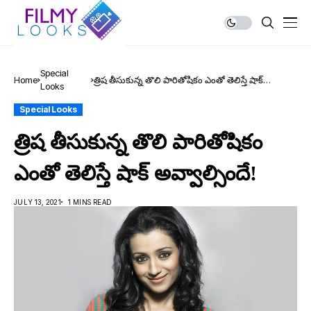
Special
Home
త్రిష తీసుకున్న తొలి పారితోషికం ఎంతో తెలిస్తే షాక్
Looks
అవ్వాల్సిందే!
Special Looks
త్రిష తీసుకున్న తొలి పారితోషికం
ఎంతో తెలిస్తే షాక్ అవ్వాల్సిందే!
JULY 13, 2021
1 MINS READ