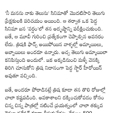
‘నీ మనసు నాకు తెలుసు’ సినిమాతో మొదటిసారి తెలుగు
ప్రేక్షకులకి పరిచయం అయింది. ఆ తర్వాత ఒక పెద్ద
సినిమా ఐన ‘వర్షం’లో తన అదృష్టాన్ని పరీక్షించుకుంది.
ఐతే, ఆ మూవీ గురించి ప్రత్యేకంగా చెప్పాల్సిన అవసరం
లేదు. త్రిషకి ఫాన్స్ అయిపోయిన వాళ్ళల్లో అమ్మాయిలు,
అబ్బాయిలు అందరూ ఉన్నారు. అచ్చ తెలుగు అమ్మాయిలా
కనిపిస్తుంది అందులో. ఇక అక్కడినుంచి మళ్ళీ వెనక్కి
తిరిగి చూసుకోని త్రిష నిదానంగా పెద్ద స్టార్ హీరోయిన్
అవుతూ వచ్చింది.
ఐతే, అందరూ పోరాడినట్లే త్రిష కూడా తన తొలి రోజుల్లో
చాలా కష్టపడింది. అవకాశాలని దక్కించుకోవడం కోసం
చిన్న చిన్న పాత్రల్లో నటించే ప్రయత్నంలో చాలా తక్కువ