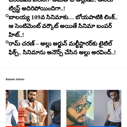
ట్విస్ట్ అదిరిపోయిందిగా..!
బాలయ్య 109వ సినిమాకు… బోయపాటికి లింక్..
ఆ సెంటిమెంట్ వర్కౌట్ అయితే సినిమా బంపర్
హిట్..!
రామ్ చరణ్ – అల్లు అర్జున్ మల్టీస్టారర్​కు టైటిల్
ఫిక్స్.. సినిమాను అనౌన్స్ చేసిన అల్లు అరవింద్..!
Related Articles