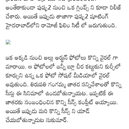
అంతేకాకుండా పుష్ప2 నుంచి ఒక గ్లింప్స్ ని కూడా రిలీజ్
చేశారు. అయితే ఇప్పుడు తాజాగా పుష్ప2 షూటింగ్
హైదరాబాద్‌లోని రామోజీ ఫిలిం సిటీ లో జరుగుతుంది.
ఇక అక్కడి నుంచి అల్లు అర్జున్ ఫోటోలు కొన్ని వైరల్ గా
మారాయి. ఆ ఫోటోలలో బన్నీ బ్లూ చీర కట్టుకుని కుర్చీలో
కూర్చుని ఉన్న ఒక ఫోటో సోషల్ మీడియాలో వైరల్
అవుతుంది. తిరుపతి గంగమ్మ జాతర స‌న్నివేశాలతో కొన్ని
సీన్లు ఈ సినిమాలో ఉండబోతున్నాయట. ఇప్పటికే ఈ
జాతరకు సంబంధించిన కొన్ని సీన్స్ కంప్లీట్ అయ్యాయి.
అయితే ఇప్పుడు మరి కొన్ని సీన్స్ ని యాడ్
చేయబోతున్నాడుట‌ సుకుమార్.