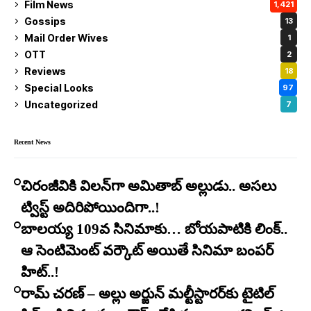
Film News
1,421
Gossips
13
Mail Order Wives
1
OTT
2
Reviews
18
Special Looks
97
Uncategorized
7
Recent News
చిరంజీవికి విలన్‌గా అమితాబ్ అల్లుడు.. అసలు
ట్విస్ట్ అదిరిపోయిందిగా..!
బాలయ్య 109వ సినిమాకు… బోయపాటికి లింక్..
ఆ సెంటిమెంట్ వర్కౌట్ అయితే సినిమా బంపర్
హిట్..!
రామ్ చరణ్ – అల్లు అర్జున్ మల్టీస్టారర్​కు టైటిల్