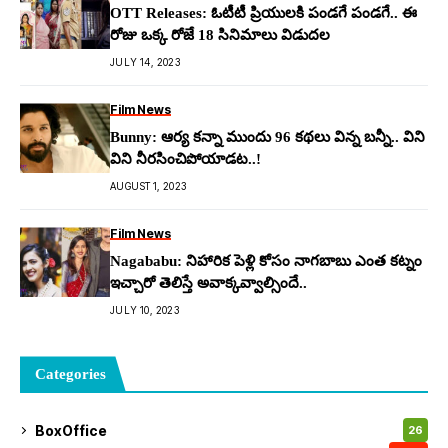
OTT Releases: ఓటీటీ ప్రియులకి పండగే పండ‌గే.. ఈ
రోజు ఒక్క రోజే 18 సినిమాలు విడుద‌ల‌
JULY 14, 2023
Film News
Bunny: ఆర్య కన్నా ముందు 96 క‌థ‌లు విన్న బ‌న్నీ.. విని
విని నీర‌సించిపోయాడ‌ట‌..!
AUGUST 1, 2023
Film News
Nagababu: నిహారిక పెళ్లి కోసం నాగ‌బాబు ఎంత క‌ట్నం
ఇచ్చారో తెలిస్తే అవాక్క‌వ్వాల్సిందే..
JULY 10, 2023
Categories
BoxOffice
26