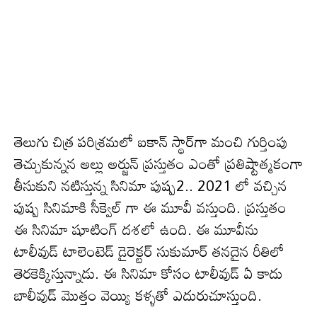
తెలుగు చిత్ర పరిశ్రమలో ఐకాన్ స్థార్‌గా మంచి గుర్తింపు
తెచ్చుకున్నన అల్లు అర్జున్ ప్రస్తుతం ఎంతో ప్రతిష్టాత్మకంగా
తీసుకుని నటిస్తున్న సినిమా పుష్ప2.. 2021 లో వచ్చిన
పుష్ప సినిమాకి సీక్వెల్ గా ఈ మూవీ వస్తుంది. ప్రస్తుతం
ఈ సినిమా షూటింగ్ దశలో ఉంది. ఈ మూవీను
టాలీవుడ్ టాలెంటెడ్ డైరెక్టర్ సుకుమార్ తనదైన రీతిలో
తెరకెక్కిస్తున్నాడు. ఈ సినిమా కోసం టాలీవుడ్ ఏ కాదు
బాలీవుడ్ మొత్తం వెయ్యి కళ్ళతో ఎదురుచూస్తుంది.