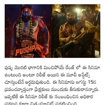
పుష్ప మొదటి భాగానికి మించిపోయే రేంజ్ లో ఈ సినిమా
ఉంటుంది అంటూ రిలీజ్ అయిన ఈ మూవీ అప్డేట్స్
చూస్తుంటేనే అర్థమవుతుంది. ఈ సినిమాను ఆగస్టు 15న
ప్రపంచవ్యాప్తంగా ప్రేక్షకులు ముందుకు తీసుకురానన్నారు.
ఇప్పటికే ఈ సినిమా రిలీజ్ కు సంబంధించిన అధికార
ప్ర‌క‌ట‌న‌ కూడా చిత్ర యూనిట్ ప్రకటించింది.