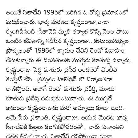
అయితే సీతాదేవి 1995లో జరిగిన ఓ రోడ్డు ప్రమాదంలో
మరణించారు. భార్య‌ మరణం కృష్ణంరాజు చాలా
కృంగిదీసింది. సీతాదేవి మృతి త‌ర్వాత కొన్ని నెల‌ల పాటు
ఒంటిరి జీవితాన్ని గ‌డిపిన కృష్ణంరాజు.. కుటుంబ‌స‌భ్యుల
ప్రోద్బలంతో 1996లో శ్యామల దేవిని రెండో వివాహం
చేసుకున్నారు ఈ దంపతులకు ముగ్గురు కూతుళ్లు ఉన్నారు.
కృష్ణంరాజు పెద్ద కూతురు ప్రసీద లండన్‏లో ఎంబీఏ
కంప్లీట్ చేసి.. ప్ర‌స్తుతం టాలీవుడ్ లో నిర్మాణ‌త‌గా
రాణిస్తోంది. అలాగే రెండో కూతురు ప్రకీర్తి, మూడు
కూతురు ప్రదీప్తి చ‌దువుకుంటున్నారు. ఈ ముగ్గురే
కాకుండా కృష్ణంరాజుకు మ‌రో అమ్మాయి కూడా ఉంది.
ఆమె పేరు ప్ర‌శాంతి. కృష్ణంరాజు, ఆయ‌న‌ మొద‌ట భార్య
సీతాదేవికి పిల్ల‌లు క‌ల‌గ‌క‌పోవ‌డంతో.. వారు ప్ర‌శాంతిని
ద‌త్త‌త తీసుకున్నారు. సీతాదేవి చ‌నిపోయినా కూడా