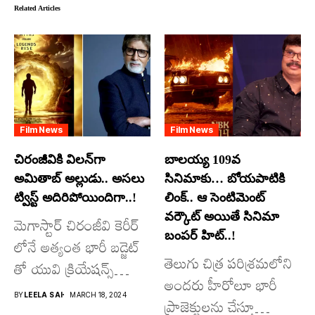
Related Articles
Film News
Film News
చిరంజీవికి విలన్‌గా
బాలయ్య 109వ
అమితాబ్ అల్లుడు.. అసలు
సినిమాకు… బోయపాటికి
ట్విస్ట్ అదిరిపోయిందిగా..!
లింక్.. ఆ సెంటిమెంట్
వర్కౌట్ అయితే సినిమా
మెగాస్టార్ చిరంజీవి కెరీర్
బంపర్ హిట్..!
లోనే అత్యంత భారీ బడ్జెట్
తెలుగు చిత్ర పరిశ్రమలోని
తో యువి క్రియేషన్స్
అందరు హీరోలూ భారీ
రూపొందిస్తున్న
BY
LEELA SAI
MARCH 18, 2024
ప్రాజెక్టులను చేస్తూ
విశ్వంభర...