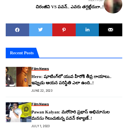
NEXT POST
చిరంజీవి VS పవన్.. ఎవ‌రు తగ్గట్లేదుగా..!
Recent Posts
Film News
Hero: షూటింగ్‌లో యువ హీరోకి తీవ్ర గాయాలు..
ఇప్పుడు ఆయ‌న ప‌రిస్థితి ఎలా ఉంది..!
JUNE 22, 2023
Film News
Pawan Kalyan: మ‌రోసారి ప్ర‌భాస్ అభిమానుల
మ‌న‌సు గెలుచుకున్న ప‌వ‌న్ క‌ళ్యాణ్‌..!
JULY 1, 2023