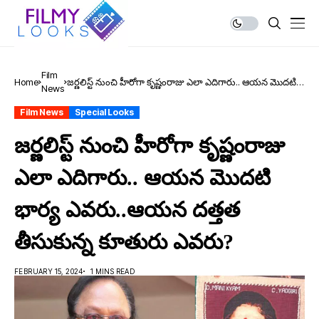
Film
Home
జ‌ర్ణ‌లిస్ట్ నుంచి హీరోగా కృష్ణంరాజు ఎలా ఎదిగారు.. ఆయ‌న మొద‌టి
News
భార్య ఎవ‌రు..ఆయ‌న‌ ద‌త్త‌త తీసుకున్న కూతురు ఎవ‌రు?
Film News
Special Looks
జ‌ర్ణ‌లిస్ట్ నుంచి హీరోగా కృష్ణంరాజు
ఎలా ఎదిగారు.. ఆయ‌న మొద‌టి
భార్య ఎవ‌రు..ఆయ‌న‌ ద‌త్త‌త
తీసుకున్న కూతురు ఎవ‌రు?
FEBRUARY 15, 2024
1 MINS READ