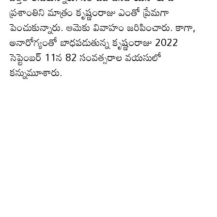
ప్ర‌శాంతిని మాత్రం కృష్ణంరాజు ఎంతో ప్రేమ‌గా
పెంచుకున్నారు. ఆమెకు వివాహం జ‌రిపించారు. కాగా,
అనారోగ్యంతో బాధపడుతున్న కృష్ణంరాజు 2022
సెప్టెంబర్ 11న‌ 82 సంవత్సరాల వయసులో
క‌న్నుమూశారు.