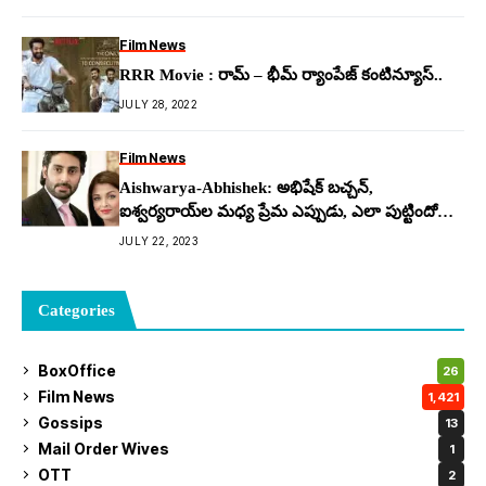
Film News
RRR Movie : రామ్ – భీమ్ ర్యాంపేజ్ కంటిన్యూస్..
JULY 28, 2022
Film News
Aishwarya-Abhishek: అభిషేక్ బచ్చన్,
ఐశ్వర్య‌రాయ్‌ల మ‌ధ్య ప్రేమ ఎప్పుడు, ఎలా పుట్టిందో
తెలుసా?
JULY 22, 2023
Categories
BoxOffice
26
Film News
1,421
Gossips
13
Mail Order Wives
1
OTT
2