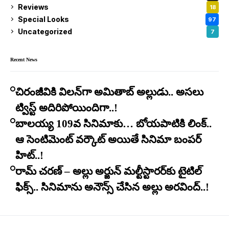
Reviews
18
Special Looks
97
Uncategorized
7
Recent News
చిరంజీవికి విలన్‌గా అమితాబ్ అల్లుడు.. అసలు
ట్విస్ట్ అదిరిపోయిందిగా..!
బాలయ్య 109వ సినిమాకు… బోయపాటికి లింక్..
ఆ సెంటిమెంట్ వర్కౌట్ అయితే సినిమా బంపర్
హిట్..!
రామ్ చరణ్ – అల్లు అర్జున్ మల్టీస్టారర్​కు టైటిల్
ఫిక్స్.. సినిమాను అనౌన్స్ చేసిన అల్లు అరవింద్..!