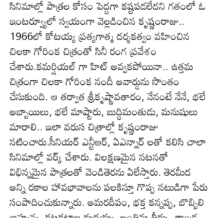
సినిమాల్లో పాత్రల కోసం పెద్దగా కష్టపడలేదని గ‌తంలో ఓ
ఇంట‌ర్వ్యూలో స్వ‌యంగా వెల్ల‌డించిన కృష్ణంరాజు..
1966లో కోటయ్య ప్రత్యగాత్మ దర్శకత్వం వహించిన
చిలకా గోరింక చిత్రంతో సినీ రంగ ప్ర‌వేశం
చేశారు.క‌మ‌ర్షియ‌ల్ గా హిట్ అవ్వ‌క‌పోయినా.. ఉత్త‌మ
చిత్రంగా చిల‌కా గోరింక నందీ అవార్డును సొంతం
చేసుకుంది. ఆ త‌ర్వాత శ్రీకృష్ణావతారం, నేనంటే నేనే, భలే
అబ్బాయిలు, భలే మాష్టారు, బుద్ధిమంతుడు, మనుషులు
మారాలి.. ఇలా వ‌రుస చిత్రాల్లో కృష్ణంరాజు
న‌టించారు.సీనియ‌ర్ ఎన్టీఆర్‌, ఏఎన్నార్ ల‌తో కలిసి చాలా
సినిమాల్లో వ‌ర్క్ చేశారు. విలక్షణమైన నటనతో
విభిన్నమైన పాత్ర‌ల‌తో వెండితెర‌ను ఏలేస్తారు. తెరమీద
అన్ని రకాల హావభావాలను పలకిస్తూ గొప్ప న‌టుడిగా పేరు
సంపాదించుకున్నారు. అమరదీపం, భక్త కన్నప్ప, బొబ్బిలి
బ్ర‌హ్మ‌న్న, కటకటాల రుద్రయ్య, అంతిమ తీర్పు, తాండ్ర