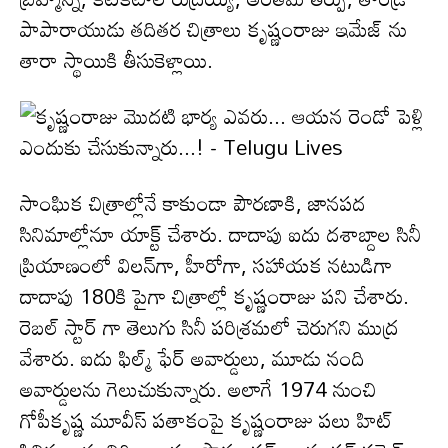
పాపారాయుడు త‌దిత‌ర చిత్రాలు కృష్ణంరాజు ఇమేజ్ ను
తారా స్థాయికి తీసుకెళ్లాయి.
సాంఘిక చిత్రాల్లోనే కాకుండా పౌర‌ణాకి, జాన‌ప‌ద
సినిమాల్లోనూ యాక్ట్ చేశారు. దాదాపు ఐదు ద‌శాబ్దాల సినీ
ప్రియాణంలో విల‌న్‌గా, హీరోగా, స‌హాయ‌క న‌టుడిగా
దాదాపు 180కి పైగా చిత్రాల్లో కృష్ణంరాజు ప‌ని చేశారు.
రెబ‌ల్ స్టార్ గా తెలుగు సినీ ప‌రిశ్ర‌మ‌లో చెరుగ‌ని ముద్ర
వేశారు. ఐదు ఫిల్మ్ ఫేర్ అవార్డులు, మూడు నంది
అవార్డులను గెలుచుకున్నారు. అలాగే 1974 నుంచి
గోపీకృష్ణ మూవీస్ ప‌తాకంపై కృష్ణంరాజు ప‌లు హిట్