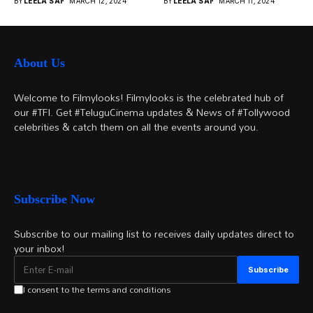
BY
LEELA SAI
MARCH 12, 2024
BY
LEELA SAI
MARCH 11, 2024
అయితే...
About Us
Welcome to Filmylooks! Filmylooks is the celebrated hub of
our #TFI. Get #TeluguCinema updates & News of #Tollywood
celebrities & catch them on all the events around you.
Subscribe Now
Subscribe to our mailing list to receives daily updates direct to
your inbox!
I consent to the terms and conditions