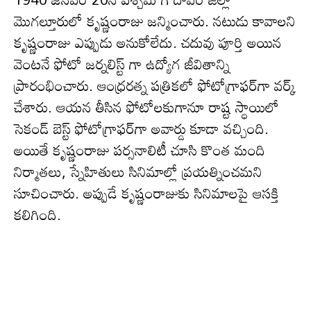
మొగల్తూరులో కృష్ణంరాజు జ‌న్మించారు. న‌టుడు కావాల‌ని
కృష్ణంరాజు ఎప్పుడు అనుకోలేదు. చ‌దువు పూర్తి అయిన
వెంట‌నే ఫోటో జర్నలిస్ట్ గా ఉద్యోగ జీవితాన్ని
ప్రారంభించారు. ఆంధ్రరత్న పత్రికలో ఫోటోగ్రాఫర్‌గా వ‌ర్క్
చేశారు. ఆయన తీసిన ఫోటోలకుగానూ రాష్ట స్థాయిలో
సెకండ్‌ బెస్ట్ ఫోటోగ్రాఫర్‌గా అవార్డు కూడా వ‌చ్చింది.
అయితే కృష్ణంరాజు ప‌ర్స‌నాలిటీ చూసి కొంత మంది
నిర్మాతలు, స్నేహితులు సినిమాల్లో ప్ర‌య‌త్నించ‌మ‌ని
సూచించారు. అప్పుడే కృష్ణంరాజుకు సినిమాల‌పై ఆస‌క్తి
క‌లిగింది.