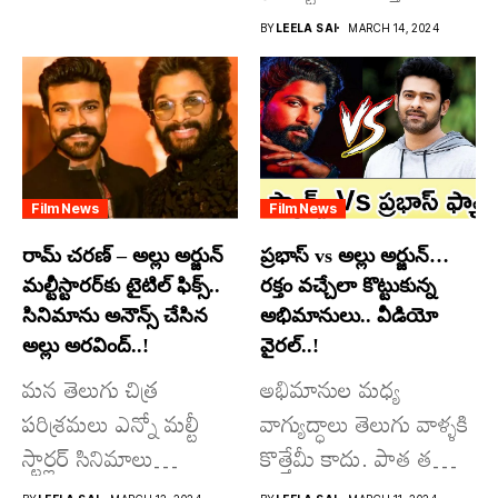
దూసుకుపోతోన్నారు.
BY
LEELA SAI
MARCH 14, 2024
అందులో కొందరు
మాత్రమే...
Film News
Film News
రామ్ చరణ్ – అల్లు అర్జున్
ప్రభాస్ vs అల్లు అర్జున్…
మల్టీస్టారర్​కు టైటిల్ ఫిక్స్..
రక్తం వచ్చేలా కొట్టుకున్న
సినిమాను అనౌన్స్ చేసిన
అభిమానులు.. వీడియో
అల్లు అరవింద్..!
వైరల్..!
మన తెలుగు చిత్ర
అభిమానుల మధ్య
పరిశ్రమలు ఎన్నో మల్టీ
వాగ్యుద్ధాలు తెలుగు వాళ్ళకి
స్టార్లర్ సినిమాలు
కొత్తేమీ కాదు. పాత తరం
వచ్చాయి.. కొన్ని సినిమాలు
నటుల నుంచి నేటి...