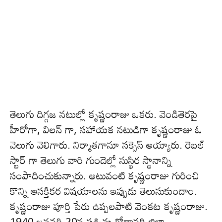
తెలుగు దిగ్గ‌జ న‌టుల్లో కృష్ణంరాజు ఒక‌రు. వెండితెర‌పై
హీరోగా, విల‌న్ గా, స‌హాయ‌క న‌టుడిగా కృష్ణంరాజు ఓ
వెలుగు వెలిగారు. నిర్మాత‌గానూ స‌క్సెస్ అయ్యారు. రెబ‌ల్
స్టార్ గా తెలుగు వారి గుండెల్లో సుస్థిర స్థానాన్ని
సంపాదించుకున్నారు. అటువంటి కృష్ణంరాజు గురించి
కొన్ని ఆస‌క్తిక‌ర విష‌యాల‌ను ఇప్పుడు తెలుసుకుందాం.
కృష్ణంరాజు పూర్తి పేరు ఉప్పలపాటి వెంకట కృష్ణంరాజు.
1940 జనవరి 20న పశ్చిమ గోదావరి జిల్లా