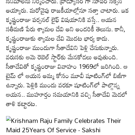
సినిమాల‌ను నిర్మించారు. ప్రొడ్యూస‌ర్ గా సూప‌ర్ స‌క్సెస్
అయ్యారు. మ‌రోవైపు రాజ‌కీయాల్లోనూ స‌త్తా చాటారు. ఇక
కృష్ణంరాజు ప‌ర్స‌న‌ల్ లైఫ్ విష‌యానికి వ‌స్తే.. ఆయ‌న
స‌తీమ‌ణి పేరు శ్యామల దేవి అని అంద‌రికీ తెలుసు. కానీ,
కృష్ణంరాజుకు శ్యామల దేవి మొద‌ట భార్య కాదు.
కృష్ణంరాజు ముందుగా సీతాదేవిని పెళ్లి చేసుకున్నారు.
వరుసకు ఆమె రెబెల్ స్టార్‌కు మేనకోడలు అవుతుంది.
సీతాదేవితో కృష్ణంరాజు వివాహం 1969లో జరిగింది. ఆ
టైమ్ లో ఆయ‌న అమ్మ కోసం మూవీ షూటింగ్‌లో బిజీగా
ఉన్నారు. పెళ్లికి ముందు వరకూ షూటింగ్‌లో పాల్గొన్న
ఆయన.. ముహూర్తం సమయానికి వచ్చి సీతాదేవి మెడలో
తాళి కట్టార‌ట‌.