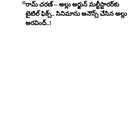
రామ్ చరణ్ – అల్లు అర్జున్ మల్టీస్టారర్​కు
టైటిల్ ఫిక్స్.. సినిమాను అనౌన్స్ చేసిన అల్లు
అరవింద్..!