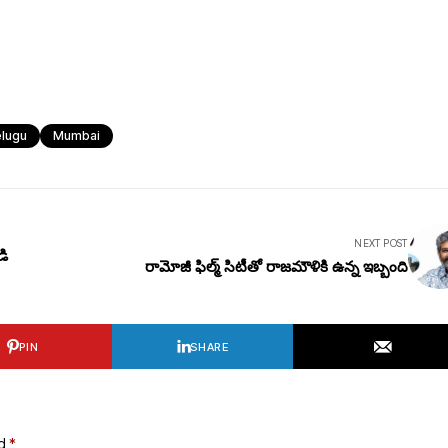
elugu
Mumbai
NEXT POST
డి
రామోజీ ఫిల్మ్ సిటీతో రాజమౌళికి ఉన్న ఇబ్బంది
PIN
SHARE
ed
*