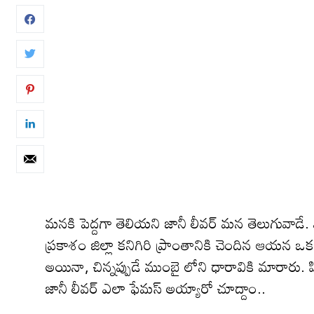
మనకి పెద్దగా తెలియని జానీ లీవర్ మన తెలుగువాడే.
ప్రకాశం జిల్లా కనిగిరి ప్రాంతానికి చెందిన ఆయన ఒక
అయినా, చిన్నప్పుడే ముంబై లోని ధారావికి మారారు. 
జానీ లీవర్ ఎలా ఫేమస్ అయ్యారో చూద్దాం..