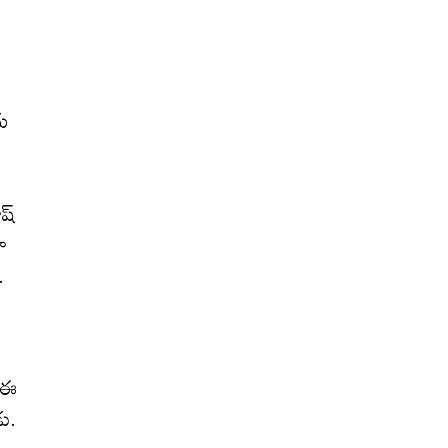
ు
ష్
ా
.
ి ఈ
ు.