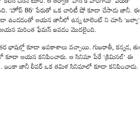
 తో కలిసి చేసిన టూర్. ఆ తర్వాత ‘హాసి కే హంగామే’ పేరుతో
ది. ‘హోప్ 86’ పేరుతో ఒక చారిటీ షో కూడా చేసాడు జానీ. ఈ
కూడా ఉండడంతో ఆయన జానీలో ఉన్న టాలెంట్ ని చూసి ‘జల్వా’
ంచి ఆయన మరింత ఫేమస్ అవడం మొదలైంది.
 ఇతర భాషల్లో కూడా అవకాశాలు వచ్చాయి. గుజరాతీ, కన్నడ, తు
లో కూడా ఆయన కనిపించారు. ఆ సినిమా పేరే ‘క్రిమినల్’ ఈ
మూవీ. ఇంకా జానీ లీవర్ ఒక తమిళ సినిమాలో కూడా కనిపించాడు.