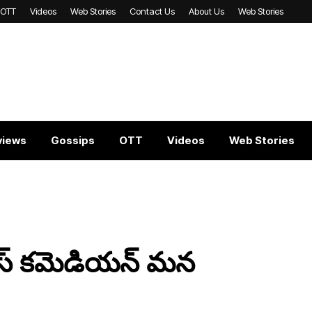
OTT
Videos
Web Stories
Contact Us
About Us
Web Stories
views
Gossips
OTT
Videos
Web Stories
ేమస్ కమెడియన్ మన