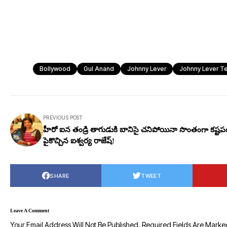
Bollywood
Gul Anand
Johnny Lever
Johnny Lever T
PREVIOUS POST
హీరో ఐన తండ్రి తాగుడుకి బానిసై చనిపోయినా సొంతంగా కష్టప
పైకొచ్చిన ఐశ్వర్య రాజేష్!
SHARE
TWEET
Leave A Comment
Your Email Address Will Not Be Published.
Required Fields Are Mark