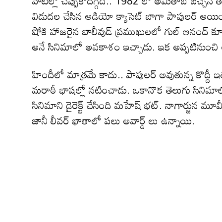
వాటిల్లో చెప్పుకోదగ్గది.. 1982 లో అమితాబ్ బచ్చన్
విడుదల చేసిన ఆడియో క్యాసెట్ బాగా పాపులర్ అయిం
షోకి హాజరైన బాలీవుడ్ ప్రముఖులలో గుల్ ఆనంద్ 
అనే సినిమాలో అవకాశం ఇచ్చాడు. ఇక అప్పటిను
హిందీలో మాత్రమే కాదు.. పాపులర్ అవుతున్న కొద్దీ
మరాఠీ భాషల్లో నటించాడు. ఒకానొక తెలుగు సినిమా
సినిమాని డైరెక్ట్ చేసింది మహేష్ భట్. నాగార్జున 
జానీ లీవర్ ఖాతాలో పలు అవార్డ్ లు ఉన్నాయి.