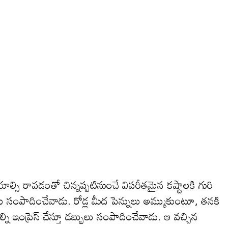
ల్సి రావడంతో చిన్నప్పటినుంచే విపరీతమైన కష్టాలకి గురి
్బులు సంపాదించేవాడు. రోడ్ల మీద పెన్నులు అమ్ముకుంటూ, తనకి
ల్ని ఇంప్రెస్ చేస్తూ డబ్బులు సంపాదించేవాడు. ఆ వచ్చిన