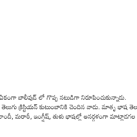
 ఏకంగా బాలీవుడ్ లో గొప్ప నటుడిగా నిరూపించుకున్నాడు.
 తెలుగు క్రిస్టియన్ కుటుంబానికి చెందిన వాడు. మాతృ భాష తెల
హిందీ, మరాఠీ, ఇంగ్షీష్, తుళు భాషల్లో అనర్గళంగా మాట్లాడగల