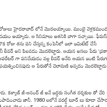
రోజులు హైదరాబాద్ లోనే మొదలయ్యాయి. ముంబై వెళ్లకముంద
పరిచయం అయ్యాడు. ఆ సినిమాలు అతనికి బాగా నచ్చాయి. ఫేమస్
 రోజు తను పని చేస్తున్న కంపెనీలో ఇలా ఇమిటేట్ చేసే
 జానీ లీవర్ అని పిలవడం మొదలెట్టారు. ఆయన అసలు పేరు ‘ప్రకా
 ఆపరేటర్ గా పనిచేయడం వల్ల లీవర్ అనేది ఆయన ఇంటి పేరుగ
్రయత్నించినపుడు ఆ పేరుతోనే చెలామణి అవ్వడం మొదలెట్టాడు
ాడు. కళ్యాణ్ జీ-ఆనంద్ జీ అనే ఇద్దరు సంగీత దర్శకుల తో చేర
సంపాదించాడు జానీ. 1980 లలోనే వరల్డ్ టూర్ లు కూడా చేసాడ