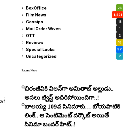
BoxOffice
26
Film News
1,421
Gossips
13
Mail Order Wives
1
OTT
2
Reviews
18
Special Looks
97
Uncategorized
7
Recent News
చిరంజీవికి విలన్‌గా అమితాబ్ అల్లుడు..
అసలు ట్విస్ట్ అదిరిపోయిందిగా..!
ుగే
బాలయ్య 109వ సినిమాకు… బోయపాటికి
లింక్.. ఆ సెంటిమెంట్ వర్కౌట్ అయితే
సినిమా బంపర్ హిట్..!