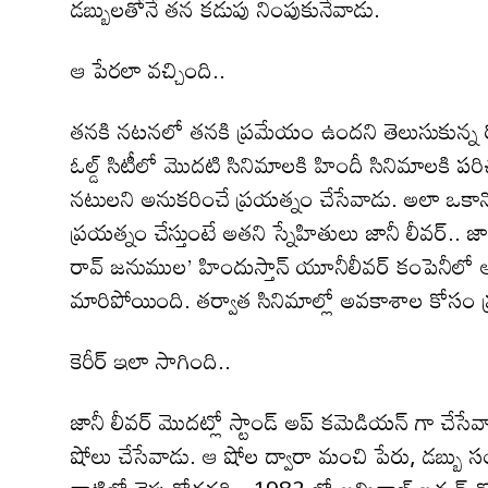
డబ్బులతోనే తన కడుపు నింపుకునేవాడు.
ఆ పేరలా వచ్చింది..
తనకి నటనలో తనకి ప్రమేయం ఉందని తెలుసుకున్న 
ఓల్డ్ సిటీలో మొదటి సినిమాలకి హిందీ సినిమాలకి 
నటులని అనుకరించే ప్రయత్నం చేసేవాడు. అలా ఒకానొక
ప్రయత్నం చేస్తుంటే అతని స్నేహితులు జానీ లీవర్..
రావ్ జనుముల’ హిందుస్తాన్ యూనీలీవర్ కంపెనీలో
మారిపోయింది. తర్వాత సినిమాల్లో అవకాశాల కోసం ప
కెరీర్ ఇలా సాగింది..
జానీ లీవర్ మొదట్లో స్టాండ్ అప్ కమెడియన్ గా చేసేవ
షోలు చేసేవాడు. ఆ షోల ద్వారా మంచి పేరు, డబ్బు 