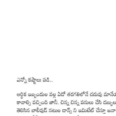
ఎన్నో కష్టాలు పడి..
ఆర్థిక ఇబ్బందుల వల్ల ఏడో తరగతిలోనే చదువు మానేయా
కావాల్సి వచ్చింది జానీ. చిన్న చిన్న పనులు చేసి డబ
తెలిసిన బాలీవుడ్ నటుల డాన్స్ ని ఇమిటేట్ చేస్తూ జనా