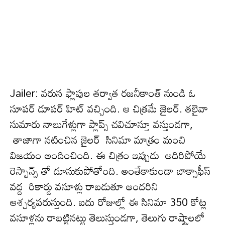
Jailer: వ‌రుస ఫ్లాపుల త‌ర్వాత ర‌జ‌నీకాంత్ నుండి ఓ
సూప‌ర్ డూప‌ర్ హిట్ వ‌చ్చింది. ఆ చిత్ర‌మే జైల‌ర్. త‌లైవా
సుమారు నాలుగేళ్లుగా ప్లాప్స్ చవిచూస్తూ వ‌స్తుండ‌గా,
తాజాగా నటించిన జైలర్ సినిమా మాత్రం మంచి
విజ‌యం అందించింది. ఈ చిత్రం ఇప్పుడు అదిరిపోయే
రెస్పాన్స్ తో దూసుకుపోతోంది. అంతేకాకుండా బాక్సాఫీస్
వద్ద రికార్డు వ‌సూళ్లు రాబ‌డుతూ అంద‌రిని
ఆశ్చ‌ర్య‌ప‌రుస్తుంది. ఐదు రోజుల్లో ఈ సినిమా 350 కోట్ల
వ‌సూళ్ల‌ను రాబ‌ట్టిన‌ట్టు తెలుస్తుండ‌గా, తెలుగు రాష్ట్రాల‌లో