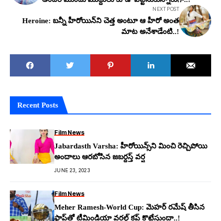
NEXT POST
Heroine: బన్నీ హీరోయిన్‌ని చెత్త అంటూ ఆ హీరో అంత
మాట అనేశాడేంటి..!
Recent Posts
Film News
Jabardasth Varsha: హీరోయిన్స్‌ని మించి రెచ్చిపోయి
అందాలు ఆర‌బోసిన జ‌బ‌ర్ధ‌స్త్ వ‌ర్ష‌
JUNE 23, 2023
Film News
Meher Ramesh-World Cup: మెహ‌ర్ ర‌మేష్ తీసిన
ఫ్లాప్‌తో టీమిండియా వ‌రల్డ్ క‌ప్ కొట్టేస్తుందా..!