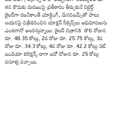
త‌న కొడుకు మ‌ర‌ణంపై ప్ర‌తీకారం తీర్చుకునే రిటైర్డ్
జైల‌ర్‌గా ర‌జ‌నీకాంత్ యాక్టింగ్‌, మేన‌రిజ‌మ్స్‌తో పాటు
ఆయ‌నపై చిత్రీక‌రించిన యాక్ష‌న్ సీక్వెన్స్‌లు అభిమానుల‌ను
ఎంత‌గానో అల‌రిస్తున్నాయి. జైలర్ చిత్రానికి తొలి రోజున
రూ. 48.35 కోట్లు, 2వ రోజు రూ. 25.75 కోట్లు, 3వ
రోజు రూ. 34.3 కోట్లు, 4వ రోజు రూ. 42.2 కోట్లు నెట్
ఇండియా కలెక్షన్స్ రాగా ఐదో రోజున రూ. 25 కోట్లు
వ‌సూళ్లు వ‌చ్చాయి.