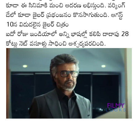
కూడా ఈ సినిమాకి మంచి ఆద‌ర‌ణ ల‌భిస్తుంది. వర్కింగ్
డేలో కూడా జైలర్ ప్ర‌భంజ‌నం కొన‌సాగుతుంది. ఆగ‌స్ట్
10న విడుద‌లైన జైల‌ర్ చిత్రం
ఐదో రోజు ఇండియాలో అన్ని భాషల్లో కలిపి దాదాపు 28
కోట్లు నెట్ వసూళ్లు సాధించి ఆశ్చ‌ర్య‌ప‌ర‌చింది.