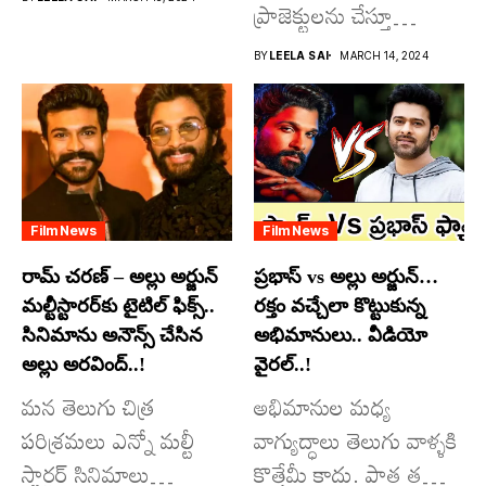
ప్రాజెక్టులను చేస్తూ
విశ్వంభర...
దూసుకుపోతోన్నారు.
BY
LEELA SAI
MARCH 14, 2024
అందులో కొందరు
మాత్రమే...
Film News
Film News
రామ్ చరణ్ – అల్లు అర్జున్
ప్రభాస్ vs అల్లు అర్జున్…
మల్టీస్టారర్​కు టైటిల్ ఫిక్స్..
రక్తం వచ్చేలా కొట్టుకున్న
సినిమాను అనౌన్స్ చేసిన
అభిమానులు.. వీడియో
అల్లు అరవింద్..!
వైరల్..!
మన తెలుగు చిత్ర
అభిమానుల మధ్య
పరిశ్రమలు ఎన్నో మల్టీ
వాగ్యుద్ధాలు తెలుగు వాళ్ళకి
స్టార్లర్ సినిమాలు
కొత్తేమీ కాదు. పాత తరం