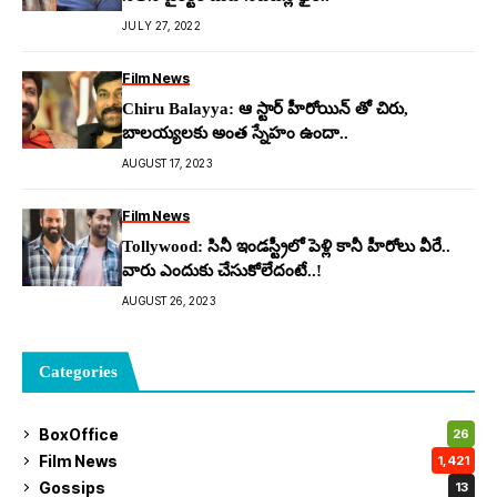
JULY 27, 2022
Film News
Chiru Balayya: ఆ స్టార్ హీరోయిన్ తో చిరు,
బాలయ్యలకు అంత స్నేహం ఉందా..
AUGUST 17, 2023
Film News
Tollywood: సినీ ఇండస్ట్రీలో పెళ్లి కానీ హీరోలు వీరే..
వారు ఎందుకు చేసుకోలేదంటే..!
AUGUST 26, 2023
Categories
BoxOffice
26
Film News
1,421
Gossips
13