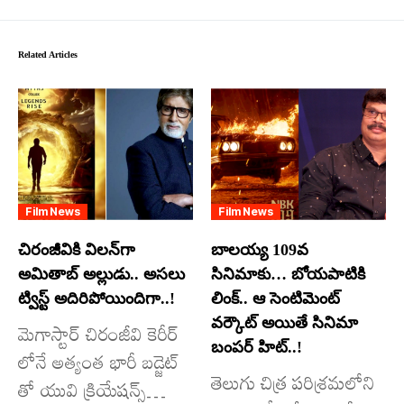
Related Articles
Film News
Film News
చిరంజీవికి విలన్‌గా
బాలయ్య 109వ
అమితాబ్ అల్లుడు.. అసలు
సినిమాకు… బోయపాటికి
ట్విస్ట్ అదిరిపోయిందిగా..!
లింక్.. ఆ సెంటిమెంట్
వర్కౌట్ అయితే సినిమా
మెగాస్టార్ చిరంజీవి కెరీర్
బంపర్ హిట్..!
లోనే అత్యంత భారీ బడ్జెట్
తెలుగు చిత్ర పరిశ్రమలోని
తో యువి క్రియేషన్స్