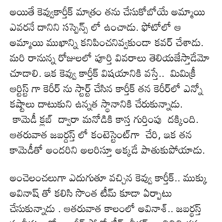
అయితే కెవ్వుకార్తీక్ మాత్రం త‌ను చేసుకోబోయే అమ్మాయి
ఎవ‌రనే దానిని స‌స్పెన్స్ లో ఉంచాడు. ఫోటోలో ఆ
అమ్మాయి ముఖాన్ని కనిపించనివ్వకుండా క‌వ‌ర్ చేశాడు.
మ‌రి రానున్న రోజుల‌లో పూర్తి వివ‌రాలు తెలియ‌జేస్తాడేమో
చూడాలి. ఇక కెవ్వు కార్తీక్ విష‌యానికి వస్తే.. మిమిక్రీ
ఆర్టిస్ట్ గా కెరీర్ ను స్టార్ట్ చేసిన కార్తీక్ త‌న కెరీర్‌లో ఎన్నో
క‌ష్టాలు దాటుకుని ఉన్న‌త స్థానానికి చేరుకున్నాడు.
కామెడీ క్లబ్ ద్వారా మ‌నోడికి కాస్త గుర్తింపు ద‌క్కింది.
ఆతరువాత జ‌బ‌ర్ద‌స్త్ లో కంటెస్టెంట్‌గా చేరి, ఇక తన
కామెడీతో అంద‌రిని అల‌రిస్తూ అక్కడే పాతుకుపోయాడు.
అంచెలంచలుగా ఎదుగుతూ వ‌చ్చిన కెవ్వు కార్తీక్.. ముక్కు
అవినాష్ తో కలిసి సొంత టీమ్ కూడా ఏర్పాటు
చేసుకున్నాడు . ఆతరువాత కాలంలో అవినాశ్.. జబర్థస్త్