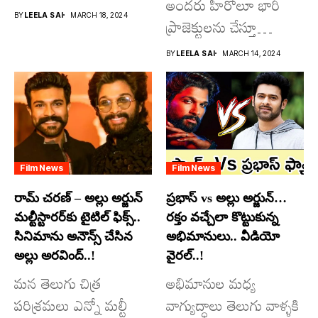
అందరు హీరోలూ భారీ
రూపొందిస్తున్న
BY
LEELA SAI
MARCH 18, 2024
ప్రాజెక్టులను చేస్తూ
విశ్వంభర...
దూసుకుపోతోన్నారు.
BY
LEELA SAI
MARCH 14, 2024
అందులో కొందరు
మాత్రమే...
Film News
Film News
రామ్ చరణ్ – అల్లు అర్జున్
ప్రభాస్ vs అల్లు అర్జున్…
మల్టీస్టారర్​కు టైటిల్ ఫిక్స్..
రక్తం వచ్చేలా కొట్టుకున్న
సినిమాను అనౌన్స్ చేసిన
అభిమానులు.. వీడియో
అల్లు అరవింద్..!
వైరల్..!
మన తెలుగు చిత్ర
అభిమానుల మధ్య
పరిశ్రమలు ఎన్నో మల్టీ
వాగ్యుద్ధాలు తెలుగు వాళ్ళకి