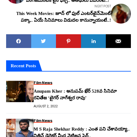
ఎంగేజ్‌మెంట్‌కి టైం ఫిక్స్.. అతిథులు ఎవ‌రంటే..!
NEXT POST
This Week Movies: జూన్ లో ఫుల్ ఎంట‌ర్‌టైన్‌మెంట్
ప‌క్కా.. ఏయే సినిమాలు విడుద‌ల కానున్నాయంటే..!
Recent Posts
Film News
Anupam Kher : అనుపమ్ ఖేర్ 528వ సినిమా
రవితేజ ‘టైగర్ నాగేశ్వర రావు’
AUGUST 2, 2022
Film News
M S Raja Shekhar Reddy : ఎంత పని చేశావయ్యా..
నితిన్ డైరెక్టర్ మీద నెటిజన్ల ఫైర్..