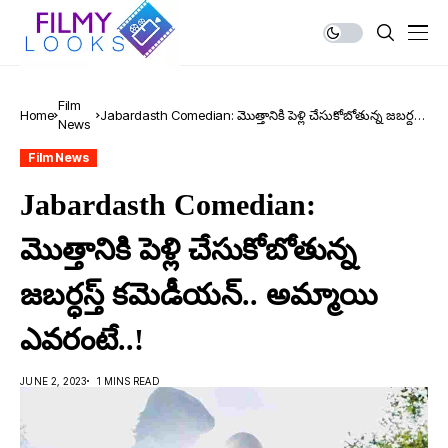
Film
Home
Jabardasth Comedian: మొత్తానికి పెళ్లి చేసుకోబోతున్న జ‌బ‌ర్ధ‌స్త్
News
క‌మెడీయ‌న్.. అమ్మాయి ఎవ‌రంటే..!
Film News
Jabardasth Comedian:
మొత్తానికి పెళ్లి చేసుకోబోతున్న
జ‌బ‌ర్ధ‌స్త్ క‌మెడీయ‌న్.. అమ్మాయి
ఎవ‌రంటే..!
JUNE 2, 2023
1 MINS READ