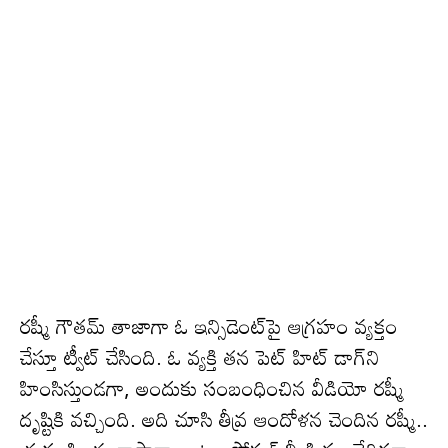
ర‌ష్మీ గౌత‌మ్ తాజాగా ఓ ఇన్సిడెంట్‌పై ఆగ్ర‌హం వ్య‌క్తం
చేస్తూ ట్వీట్ చేసింది. ఓ వ్య‌క్తి త‌న పెట్ హిట్ డాగ్‌ని
హింసిస్తుండగా, అందుకు సంబంధించిన వీడియో ర‌ష్మీ
దృష్టికి వ‌చ్చింది. అది చూసి తీవ్ర ఆందోళ‌న చెందిన ర‌ష్మీ..