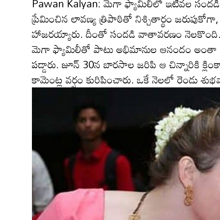
Pawan Kalyan: మెగా ఫ్యామిలీలో ఇటీవ‌ల సంద‌డి వా
ప్రేమించిన లావ‌ణ్య త్రిపాఠితో నిశ్చితార్థం జ‌రుపుకో
హాజ‌ర‌య్యారు. దీంతో సంద‌డి వాతావ‌ర‌ణం నెల‌కొంది
మెగా ఫ్యామిలీతో పాటు అభిమానుల ఆనందం అంతా ఇంతా 
ప‌డ్డారు. జూన్ 30న బార‌సాల జ‌రిపి ఆ చిన్నారికి క్
కామెంట్ల వ‌ర్షం కురిపించారు. ఒకే నెల‌లో రెండు శుభ