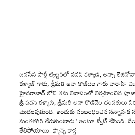
జ‌న‌సేన పార్టీ ట్విట్ట‌ర్‌లో ప‌వ‌న్ క‌ళ్యాణ్‌, అన్నా లెజి
కళ్యాణ్ గారు, శ్రీమతి అనా కొణిదెల గారు వారాహి 
హైదరాబాద్ లోని తమ నివాసంలో నిర్వహించిన పూజాదికాల
శ్రీ పవన్ కళ్యాణ్, శ్రీమతి అనా కొణిదెల దంపతులు ని
మొదలవుతుంది. ఇందుకు సంబంధించిన సన్నాహక సమావేశ
మంగళగిరి చేరుకుంటారు” అంటూ ట్వీట్ చేసింది. దీంత
తేలిపోయాయి. ఫ్యాన్స్ కాస్త