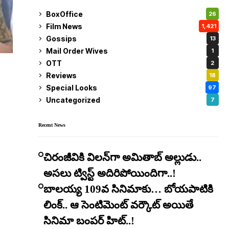
BoxOffice
26
Film News
1,421
Gossips
13
Mail Order Wives
1
OTT
2
Reviews
18
Special Looks
97
Uncategorized
7
Recent News
చిరంజీవికి విలన్‌గా అమితాబ్ అల్లుడు..
అసలు ట్విస్ట్ అదిరిపోయిందిగా..!
బాలయ్య 109వ సినిమాకు… బోయపాటికి
లింక్.. ఆ సెంటిమెంట్ వర్కౌట్ అయితే
సినిమా బంపర్ హిట్..!