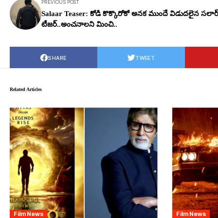
PREVIOUS POST
Salaar Teaser: కోడి కొక్కొరోకో అన‌క ముందే విడుద‌లైన స‌లార
టీజ‌ర్..అంచ‌నాల‌ని మించి..
SHARE
TWEET
Related Articles
Film News
Film News