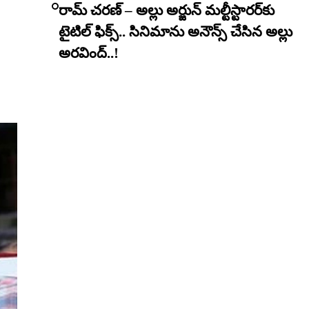
రామ్ చరణ్ – అల్లు అర్జున్ మల్టీస్టారర్​కు
టైటిల్ ఫిక్స్.. సినిమాను అనౌన్స్ చేసిన అల్లు
అరవింద్..!