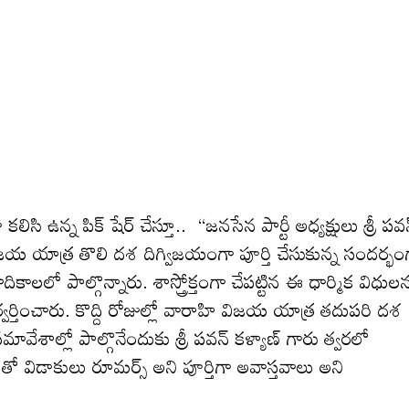
నోవా క‌లిసి ఉన్న పిక్ షేర్ చేస్తూ.. “జనసేన పార్టీ అధ్యక్షులు శ్రీ పవ
విజయ యాత్ర తొలి దశ దిగ్విజయంగా పూర్తి చేసుకున్న సందర్భం
లో పాల్గొన్నారు. శాస్త్రోక్తంగా చేపట్టిన ఈ ధార్మిక విధుల
ర్వర్తించారు. కొద్ది రోజుల్లో వారాహి విజయ యాత్ర తదుపరి దశ
ాల్లో పాల్గొనేందుకు శ్రీ పవన్ కళ్యాణ్ గారు త్వరలో
ో విడాకులు రూమర్స్ అని పూర్తిగా అవాస్త‌వాలు అని