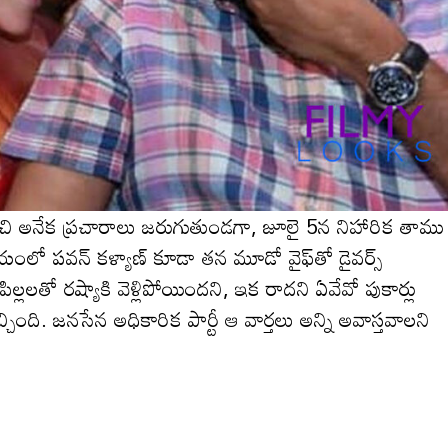
రించి అనేక ప్ర‌చారాలు జ‌రుగుతుండ‌గా, జూలై 5న నిహారిక తాము
ంలో ప‌వ‌న్ క‌ళ్యాణ్ కూడా త‌న మూడో వైఫ్‌తో డైవ‌ర్స్
ిల్ల‌ల‌తో ర‌ష్యాకి వెళ్లిపోయిందని, ఇక రాద‌ని ఏవేవో పుకార్లు
్చింది. జ‌న‌సేన అధికారిక పార్టీ ఆ వార్త‌లు అన్ని అవాస్త‌వాల‌ని