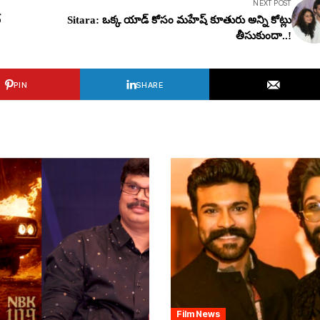
NEXT POST
్
Sitara: ఒక్క యాడ్ కోసం మ‌హేష్ కూతురు అన్ని కోట్లు
తీసుకుందా..!
PIN
SHARE
Film News