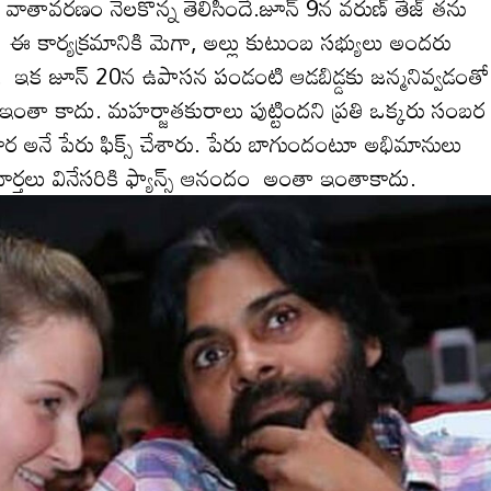
తావ‌ర‌ణం నెల‌కొన్న తెలిసిందే.జూన్ 9న వ‌రుణ్ తేజ్ త‌ను
గా, ఈ కార్య‌క్రమానికి మెగా, అల్లు కుటుంబ స‌భ్యులు అంద‌రు
. ఇక జూన్ 20న ఉపాస‌న పండంటి ఆడబిడ్డ‌కు జ‌న్మ‌నివ్వ‌డంతో
కాదు. మ‌హ‌ర్జాత‌కురాలు పుట్టింద‌ని ప్ర‌తి ఒక్క‌రు సంబ‌ర
లింకార అనే పేరు ఫిక్స్ చేశారు. పేరు బాగుందంటూ అభిమానులు
‌వార్త‌లు వినేసరికి ఫ్యాన్స్ ఆనందం అంతా ఇంతాకాదు.