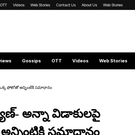
OTT
Videos
Web Stories
Contact Us
About Us
Web Stories
views
Gossips
OTT
Videos
Web Stories
ీ..ఒక్క ఫోటోతో అన్నింటికి స‌మాధానం
ణ్‌- అన్నా విడాకుల‌పై
తో అన్నింటికి స‌మాధానం