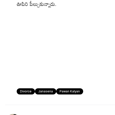
ఊపిరి పీల్చుకున్నారు.
Divorce
Janasena
Pawan Kalyan