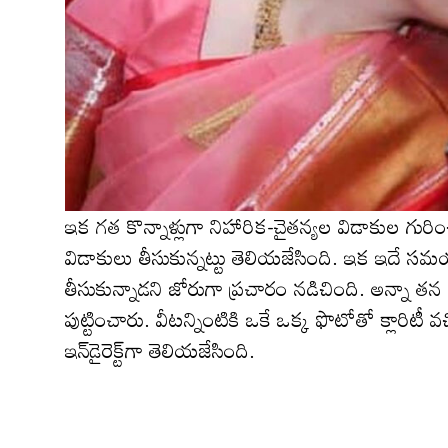
ఇక గ‌త కొన్నాళ్లుగా నిహారిక‌-చైత‌న్య‌ల విడాకుల గు
విడాకులు తీసుకున్న‌ట్టు తెలియ‌జేసింది. ఇక ఇదే స‌మయ
తీసుకున్నాడ‌ని జోరుగా ప్ర‌చారం న‌డిచింది. అన్నా త‌న ప
పుట్టించారు. వీటన్నింటికి ఒకే ఒక్క ఫొటోతో క్లారిటీ వ‌చ
ఇన్‌డైరెక్ట్‌గా తెలియ‌జేసింది.