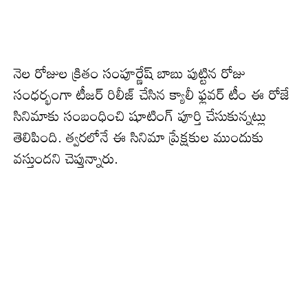
నెల రోజుల క్రితం సంపూర్ణేష్ బాబు పుట్టిన రోజు
సంధర్భంగా టీజర్ రిలీజ్ చేసిన క్యాలీ ఫ్లవర్ టీం ఈ రోజే
సినిమాకు సంబంధించి షూటింగ్ పూర్తి చేసుకున్నట్లు
తెలిపింది. త్వరలోనే ఈ సినిమా ప్రేక్షకుల ముందుకు
వస్తుందని చెప్తున్నారు.