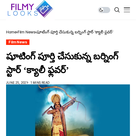
Home
Film News
షూటింగ్ పూర్తి చేసుకున్న బర్నింగ్ స్టార్ ‘క్యాలీ ఫ్లవర్’
Film News
షూటింగ్ పూర్తి చేసుకున్న బర్నింగ్
స్టార్ ‘క్యాలీ ఫ్లవర్’
JUNE 25, 2021
1 MINS READ