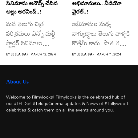
సినిమాను అనౌన్స్ చేసిన
అభిమానులు.. వీడియో
అల్లు అరవింద్..!
వైరల్..!
మన తెలుగు చిత్ర
అభిమానుల మధ్య
పరిశ్రమలు ఎన్నో మల్టీ
వాగ్యుద్ధాలు తెలుగు వాళ్ళకి
స్టార్లర్ సినిమాలు
కొత్తేమీ కాదు. పాత తరం
వచ్చాయి.. కొన్ని సినిమాలు
నటుల నుంచి నేటి...
BY
LEELA SAI
MARCH 12, 2024
BY
LEELA SAI
MARCH 11, 2024
అయితే...
About Us
Welcome to Filmylooks! Filmylooks is the celebrated hub of
our #TFI. Get #TeluguCinema updates & News of #Tollywood
celebrities & catch them on all the events around you.