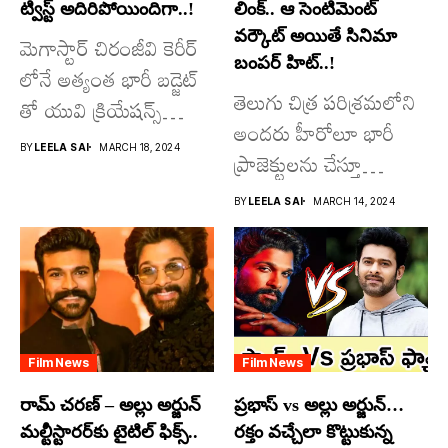
ట్విస్ట్ అదిరిపోయిందిగా..!
లింక్.. ఆ సెంటిమెంట్
వర్కౌట్ అయితే సినిమా
మెగాస్టార్ చిరంజీవి కెరీర్
బంపర్ హిట్..!
లోనే అత్యంత భారీ బడ్జెట్
తెలుగు చిత్ర పరిశ్రమలోని
తో యువి క్రియేషన్స్
అందరు హీరోలూ భారీ
రూపొందిస్తున్న
BY
LEELA SAI
MARCH 18, 2024
ప్రాజెక్టులను చేస్తూ
విశ్వంభర...
దూసుకుపోతోన్నారు.
BY
LEELA SAI
MARCH 14, 2024
అందులో కొందరు
మాత్రమే...
Film News
Film News
రామ్ చరణ్ – అల్లు అర్జున్
ప్రభాస్ vs అల్లు అర్జున్…
మల్టీస్టారర్​కు టైటిల్ ఫిక్స్..
రక్తం వచ్చేలా కొట్టుకున్న