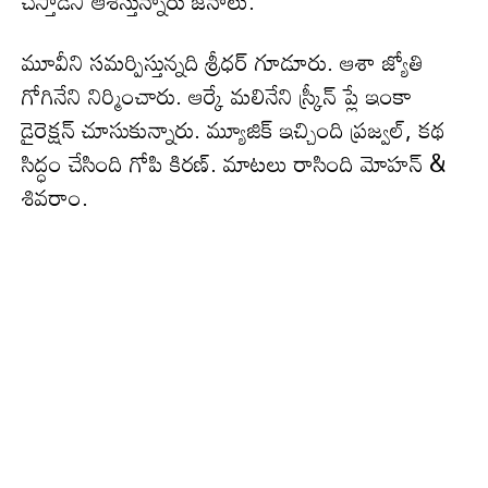
చేస్తాడని ఆశిస్తున్నారు జనాలు.
మూవీని సమర్పిస్తున్నది శ్రీధర్ గూడూరు. ఆశా జ్యోతి
గోగినేని నిర్మించారు. ఆర్కే మలినేని స్క్రీన్ ప్లే ఇంకా
డైరెక్షన్ చూసుకున్నారు. మ్యూజిక్ ఇచ్చింది ప్రజ్వల్, కథ
సిద్ధం చేసింది గోపి కిరణ్. మాటలు రాసింది మోహన్ &
శివరాం.