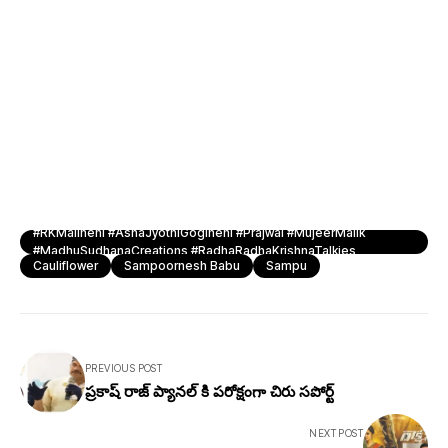
#RKMalineni #AshaJyothiGogineni #Prajwal #MujeerMalik
#MadhuSudhanaCreations #RadhaRadhaKrishnaTalkies
Cauliflower
Sampoornesh Babu
Sampu
PREVIOUS POST
ప్రకాష్ రాజ్ ప్యానల్ కి పరోక్షంగా చిరు సపోర్ట్
NEXT POST