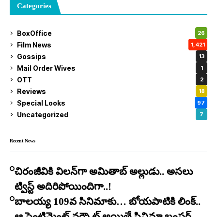
Categories
BoxOffice
26
Film News
1,421
Gossips
13
Mail Order Wives
1
OTT
2
Reviews
18
Special Looks
97
Uncategorized
7
Recent News
చిరంజీవికి విలన్‌గా అమితాబ్ అల్లుడు.. అసలు
ట్విస్ట్ అదిరిపోయిందిగా..!
బాలయ్య 109వ సినిమాకు… బోయపాటికి లింక్..
ఆ సెంటిమెంట్ వర్కౌట్ అయితే సినిమా బంపర్