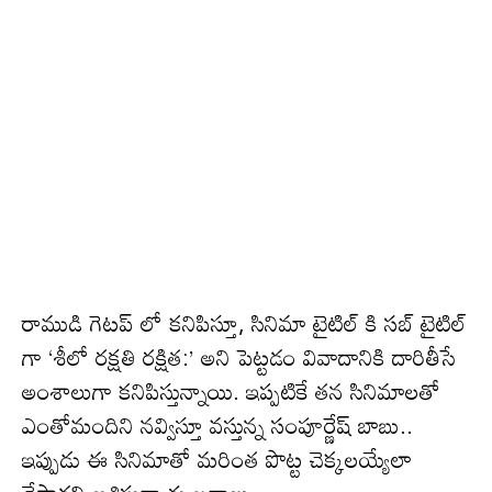
రాముడి గెటప్ లో కనిపిస్తూ, సినిమా టైటిల్ కి సబ్ టైటిల్
గా ‘శీలో రక్షతి రక్షిత:’ అని పెట్టడం వివాదానికి దారితీసే
అంశాలుగా కనిపిస్తున్నాయి. ఇప్పటికే తన సినిమాలతో
ఎంతోమందిని నవ్విస్తూ వస్తున్న సంపూర్ణేష్ బాబు..
ఇప్పుడు ఈ సినిమాతో మరింత పొట్ట చెక్కలయ్యేలా