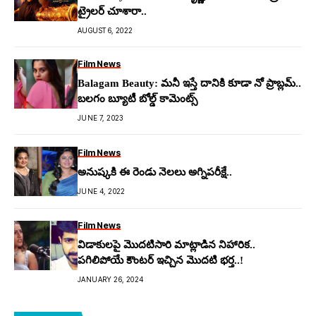
ట్రైలర్ చూశారా..
AUGUST 6, 2022
Film News
Balagam Beauty: మ‌నీ ఇస్తే దానికి కూడా నో ప్రాబ్ల‌మ్..
బ‌ల‌గం బ్యూటీ బోల్డ్ కామెంట్స్
JUNE 7, 2023
Film News
అనుష్కకి ఈ రెండు నెలలు అగ్నిపరీక్షే..
JUNE 4, 2022
Film News
విడాకులపై మొద‌టిసారి మాట్లాడిన నిహారిక..
పగిలిపోయే కౌంటర్ ఇచ్చిన మొద‌టి భర్త..!
JANUARY 26, 2024