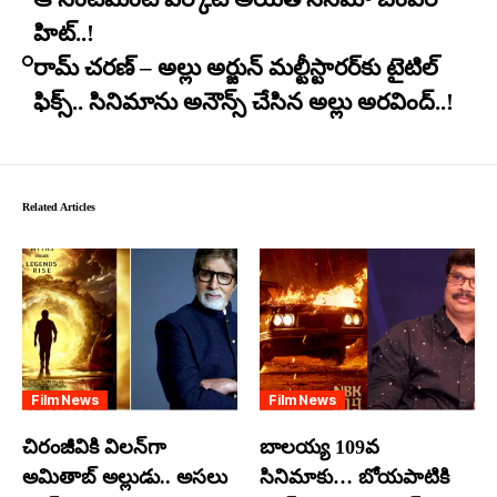
హిట్..!
రామ్ చరణ్ – అల్లు అర్జున్ మల్టీస్టారర్​కు టైటిల్
ఫిక్స్.. సినిమాను అనౌన్స్ చేసిన అల్లు అరవింద్..!
Related Articles
Film News
Film News
చిరంజీవికి విలన్‌గా
బాలయ్య 109వ
అమితాబ్ అల్లుడు.. అసలు
సినిమాకు… బోయపాటికి