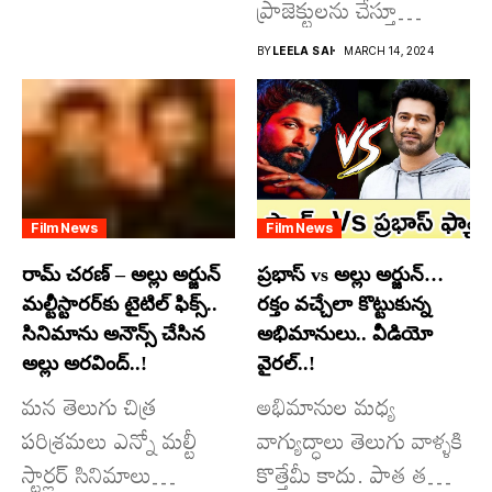
ప్రాజెక్టులను చేస్తూ
విశ్వంభర...
దూసుకుపోతోన్నారు.
BY
LEELA SAI
MARCH 14, 2024
అందులో కొందరు
మాత్రమే...
Film News
Film News
రామ్ చరణ్ – అల్లు అర్జున్
ప్రభాస్ vs అల్లు అర్జున్…
మల్టీస్టారర్​కు టైటిల్ ఫిక్స్..
రక్తం వచ్చేలా కొట్టుకున్న
సినిమాను అనౌన్స్ చేసిన
అభిమానులు.. వీడియో
అల్లు అరవింద్..!
వైరల్..!
మన తెలుగు చిత్ర
అభిమానుల మధ్య
పరిశ్రమలు ఎన్నో మల్టీ
వాగ్యుద్ధాలు తెలుగు వాళ్ళకి
స్టార్లర్ సినిమాలు
కొత్తేమీ కాదు. పాత తరం