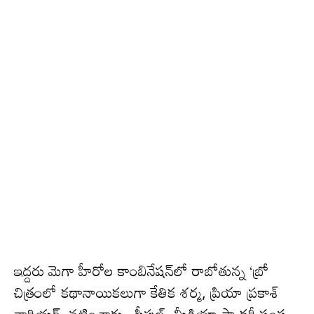
ఇద్ద‌రు మెగా హీరోల కాంబినేషన్‌లో రాబోతున్న ‘బ్రో
చిత్రంలో క‌థానాయిక‌లుగా కేతిక శర్మ, ప్రియా ప్రకాశ్