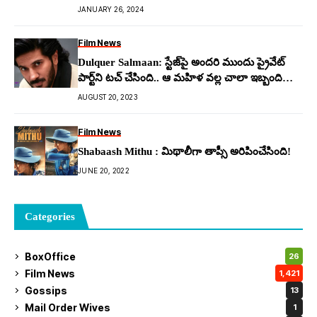
JANUARY 26, 2024
Film News
Dulquer Salmaan: స్టేజ్‌పై అంద‌రి ముందు ప్రైవేట్
పార్ట్‌ని ట‌చ్ చేసింది.. ఆ మ‌హిళ వ‌ల్ల చాలా ఇబ్బంది
ప‌డ్డాను
AUGUST 20, 2023
Film News
Shabaash Mithu : మిథాలీగా తాప్సీ అరిపించేసింది!
JUNE 20, 2022
Categories
BoxOffice
26
Film News
1,421
Gossips
13
Mail Order Wives
1