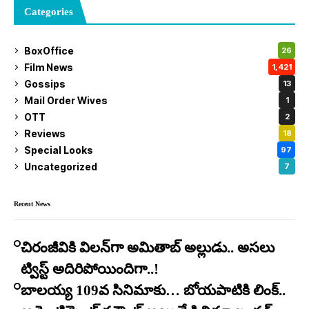
Categories
BoxOffice
26
Film News
1,421
Gossips
13
Mail Order Wives
1
OTT
2
Reviews
18
Special Looks
97
Uncategorized
7
Recent News
చిరంజీవికి విలన్‌గా అమితాబ్ అల్లుడు.. అసలు
ట్విస్ట్ అదిరిపోయిందిగా..!
బాలయ్య 109వ సినిమాకు… బోయపాటికి లింక్..