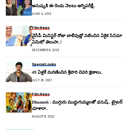
అనుష్కకి ఈ రెండు నెలలు అగ్నిపరీక్షే..
JUNE 4, 2022
Film News
వైసీపీ మినిస్టర్ రోజా బాలీవుడ్లో నటించిన ఏకైక సినిమా
ఏమిటో తెలుసా..!
DECEMBER 6, 2023
Special Looks
49 ఏళ్లకే మరణించిన శ్రీహరి చివరి క్షణాలు..
JULY 30, 2021
Film News
Dhanush : ముగ్గురు ముద్దుగుమ్మలతో ధనుష్.. ట్రైలర్
చూశారా..
AUGUST 8, 2022