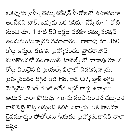
ఒక‌ప్పుడు బ్ర‌హ్మీ రెమ్యున‌రేష‌న్ హీరోల‌తో స‌మానంగా
ఉండేద‌ని టాక్. ఇప్పుడు ఒక సినిమా చేస్తే రూ.1 కోటి
నుంచి రూ. 1 కోటి 50 లక్షల వరకూ రెమ్యున‌రేష‌న్
అందుకుంటున్నార‌ని స‌మాచారం. దాదాపు రూ.350
కోట్ల ఆస్తులు కలిగిన బ్రహ్మానందం హైదరాబాద్
మణికొండలో పంచాయితీ ట్రావెల్స్ లో దాదాపు రూ.7
కోట్ల విలువైన ది ట్రయల్స్ విల్లాలో నివ‌సిస్తున్నారు.
బ్ర‌హ్మానందం దగ్గర ఆడి R8, ఆడి Q7, బ్లాక్ లగ్జరీ
మెర్సిడెస్-బెంజ్ వంటి అనేక లగ్జరీ కార్లు ఉన్నాయి.
ఆయ‌న చాలా పొదుపుగా తాను సంపాదించిన డ‌బ్బులని
దాచిపెట్టి కోట్ల ఆస్తుల‌ని క‌లిగి ఉన్నాడు. ఇక హిందూ
దైవమూర్తుల ఫోటోలను గీయడం బ్ర‌హ్మానందానికి చాలా
ఇష్టం.