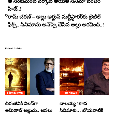
ఆ సెంటిమెంట్ వర్కౌట్ అయితే సినిమా బంపర్
హిట్..!
రామ్ చరణ్ – అల్లు అర్జున్ మల్టీస్టారర్​కు టైటిల్
ఫిక్స్.. సినిమాను అనౌన్స్ చేసిన అల్లు అరవింద్..!
Related Articles
Film News
Film News
చిరంజీవికి విలన్‌గా
బాలయ్య 109వ
అమితాబ్ అల్లుడు.. అసలు
సినిమాకు… బోయపాటికి