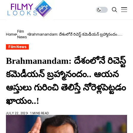
Film
Home
Brahmanandam: దేశంలోనే రిచెస్ట్ క‌మెడీయన్ బ్ర‌హ్మానందం..
News
ఆయన ఆస్తులు గురించి తెలిస్తే నోరెళ్ల‌పెట్ట‌డం ఖాయం..!
Film News
Brahmanandam: దేశంలోనే రిచెస్ట్
క‌మెడీయన్ బ్ర‌హ్మానందం.. ఆయన
ఆస్తులు గురించి తెలిస్తే నోరెళ్ల‌పెట్ట‌డం
ఖాయం..!
JULY 22, 2023
1 MINS READ