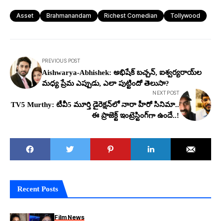
Asset
Brahmanandam
Richest Comedian
Tollywood
PREVIOUS POST
Aishwarya-Abhishek: అభిషేక్ బచ్చన్, ఐశ్వర్య‌రాయ్‌ల
మ‌ధ్య ప్రేమ ఎప్పుడు, ఎలా పుట్టిందో తెలుసా?
NEXT POST
TV5 Murthy: టీవీ5 మూర్తి డైరెక్ష‌న్‌లో నారా హీరో సినిమా..
ఈ ప్రాజెక్ట్ ఇంట్రెస్టింగ్‌గా ఉందే..!
Recent Posts
Film News