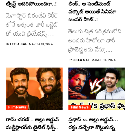
ట్విస్ట్ అదిరిపోయిందిగా..!
లింక్.. ఆ సెంటిమెంట్
వర్కౌట్ అయితే సినిమా
మెగాస్టార్ చిరంజీవి కెరీర్
బంపర్ హిట్..!
లోనే అత్యంత భారీ బడ్జెట్
తెలుగు చిత్ర పరిశ్రమలోని
తో యువి క్రియేషన్స్
అందరు హీరోలూ భారీ
రూపొందిస్తున్న
BY
LEELA SAI
MARCH 18, 2024
ప్రాజెక్టులను చేస్తూ
విశ్వంభర...
దూసుకుపోతోన్నారు.
BY
LEELA SAI
MARCH 14, 2024
అందులో కొందరు
మాత్రమే...
Film News
Film News
రామ్ చరణ్ – అల్లు అర్జున్
ప్రభాస్ vs అల్లు అర్జున్…
మల్టీస్టారర్​కు టైటిల్ ఫిక్స్..
రక్తం వచ్చేలా కొట్టుకున్న