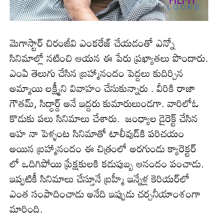
మెగాస్టార్ చిరంజీవి ఎంకరేజ్ చేయడంతో ఎన్నో
సినిమాల్లో నటించి ఆయ‌న ఈ పేరు ప్ర‌ఖ్యాత‌లు పొందారు.
ఎంఏ తెలుగు చేసిన బ్రహ్మానందం పెద్ద‌లు కుదిర్చిన
అమ్మాయి ల‌క్ష్మీని వివాహం చేసుకున్నారు . వీరికి రాజా
గౌతమ్, సిద్ధార్ద్ అనే ఇద్దరు కుమారులుండ‌గా. వారిలోఓ
కొడుకు ప‌లు సినిమాలు చేశారు. జంధ్యాల డైరెక్ట్ చేసిన
అహ నా పెళ్ళంట సినిమాతో టాలీవుడ్‌కి ప‌రిచ‌యం
అయిన బ్ర‌హ్మానందం ఈ చిత్రంలో అర‌గుండు క్యారెక్టర్
లో ఒదిగిపోయి ప్రేక్ష‌కుల‌కి క‌డుపుబ్బ ఆనందం పంచాడు.
ఇప్ప‌టికీ సినిమాలు చేస్తూనే బ్ర‌హ్మీ ఇన్నేళ్ల కెరియ‌ర్‌లో
ఎంత సంపాదించాడు అనేది ఇప్పుడు చ‌ర్చ‌నీయాంశంగా
మారింది.