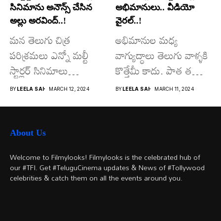
సినిమాను అనౌన్స్ చేసిన
అభిమానులు.. వీడియో
అల్లు అరవింద్..!
వైరల్..!
మన తెలుగు చిత్ర
అభిమానుల మధ్య
పరిశ్రమలు ఎన్నో మల్టీ
వాగ్యుద్ధాలు తెలుగు వాళ్ళకి
స్టార్లర్ సినిమాలు
కొత్తేమీ కాదు. పాత తరం
వచ్చాయి.. కొన్ని సినిమాలు
నటుల నుంచి నేటి...
BY
LEELA SAI
MARCH 12, 2024
BY
LEELA SAI
MARCH 11, 2024
అయితే...
About Us
Welcome to Filmylooks! Filmylooks is the celebrated hub of
our #TFI. Get #TeluguCinema updates & News of #Tollywood
celebrities & catch them on all the events around you.