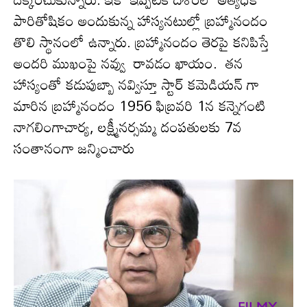
పారితోషికం అందుకున్న హాస్యనటుల్లో బ్రహ్మానందం
తొలి స్థానంలో ఉన్నారు. బ్రహ్మానందం తెరపై కనిపిస్తే
అంద‌రి ముఖంపై నవ్వు రావ‌డం ఖాయం. తన
హాస్యంతో కడుపుబ్బా నవ్విస్తూ స్టార్ కమెడియన్ గా
మారిన బ్ర‌హ్మానందం 1956 ఫిబ్రవరి 1న కన్నెగంటి
నాగలింగాచార్య, లక్ష్మీనర్సమ్మ దంపతులకు 7వ
సంతానంగా జన్మించారు