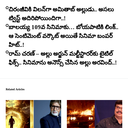
చిరంజీవికి విలన్‌గా అమితాబ్ అల్లుడు.. అసలు
ట్విస్ట్ అదిరిపోయిందిగా..!
బాలయ్య 109వ సినిమాకు… బోయపాటికి లింక్..
ఆ సెంటిమెంట్ వర్కౌట్ అయితే సినిమా బంపర్
హిట్..!
రామ్ చరణ్ – అల్లు అర్జున్ మల్టీస్టారర్​కు టైటిల్
ఫిక్స్.. సినిమాను అనౌన్స్ చేసిన అల్లు అరవింద్..!
Related Articles