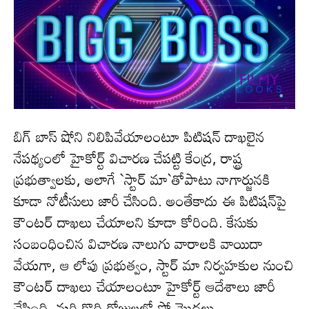
బిగ్ బాస్‌ షోని నిలిపివేయాలంటూ పిటిషన్‌ దాఖలైన
నేపథ్యంలో హైకోర్ట్ విచారణ చేపట్టి కేంద్ర, రాష్ట్ర
ప్రభుత్వాలకు, అలాగే `స్టార్ మా`తోపాటు నాగార్జునకి
కూడా నోటీసులు జారీ చేసింది. అంతేకాదు ఈ పిటిషన్‌పై
కౌంటర్‌ దాఖలు చేయాలని కూడా కోరింది. కేసుకు
సంబంధించిన విచార‌ణ నాలుగు వారాల‌కి వాయిదా
వేయ‌గా, ఆ లోపు ప్రభుత్వం, స్టార్‌ మా నిర్వహకుల నుంచి
కౌంటర్ దాఖలు చేయాలంటూ హైకోర్ట్ ఆదేశాలు జారీ
చేసింది. మ‌రి కొద్ది రోజుల‌లో షో మొద‌లు