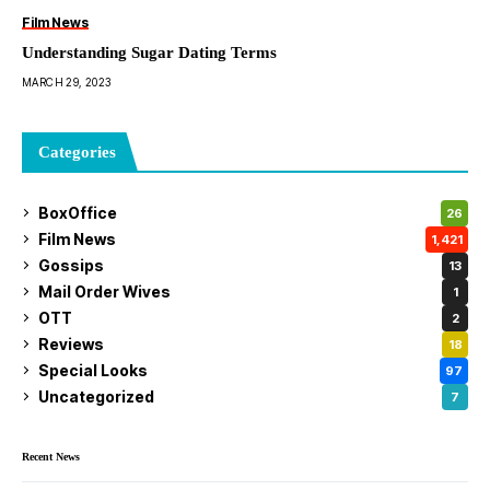
Film News
Understanding Sugar Dating Terms
MARCH 29, 2023
Categories
BoxOffice
26
Film News
1,421
Gossips
13
Mail Order Wives
1
OTT
2
Reviews
18
Special Looks
97
Uncategorized
7
Recent News