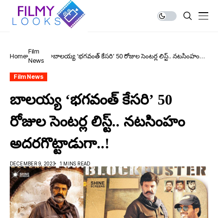
Film
Home
బాలయ్య ‘భ‌గ‌వంత్‌ కేసరి’ 50 రోజుల సెంట‌ర్ల లిస్ట్‌.. నట‌సింహం
News
అదరగొట్టాడుగా..!
Film News
బాలయ్య ‘భ‌గ‌వంత్‌ కేసరి’ 50
రోజుల సెంట‌ర్ల లిస్ట్‌.. నట‌సింహం
అదరగొట్టాడుగా..!
DECEMBER 9, 2023
1 MINS READ