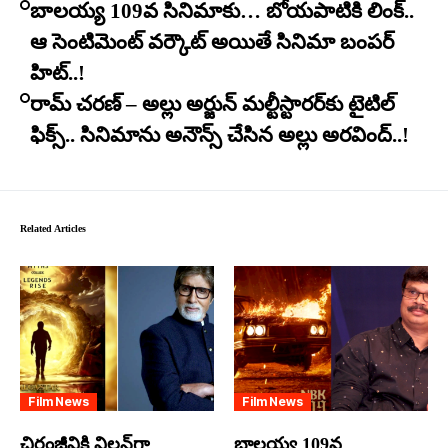
బాలయ్య 109వ సినిమాకు… బోయపాటికి లింక్..
ఆ సెంటిమెంట్ వర్కౌట్ అయితే సినిమా బంపర్
హిట్..!
రామ్ చరణ్ – అల్లు అర్జున్ మల్టీస్టారర్​కు టైటిల్
ఫిక్స్.. సినిమాను అనౌన్స్ చేసిన అల్లు అరవింద్..!
Related Articles
Film News
Film News
చిరంజీవికి విలన్‌గా
బాలయ్య 109వ