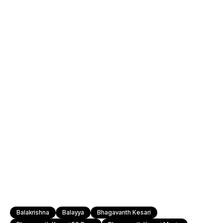
Balakrishna
Balayya
Bhagavanth Kesari