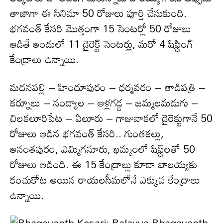
తాజాగా ఈ సినిమా 50 రోజులు పూర్తి చేసుకుంది.
భగవంత్‌ కేసరి మొత్తంగా 15 సెంటర్లో 50 రోజులు
ఆడితే అందులో 11 డైరెక్ట్ సెంటర్లు, మరో 4 షిఫ్టింగ్
కేంద్రాలు ఉన్నాయి.
మ‌ద‌న‌ప‌ల్లి – హిందూపురం – ధ‌ర్మ‌వ‌రం – తాడిప‌త్రి –
క‌ర్నూలు – నంద్యాల – ఆళ్ల‌గ‌డ్డ – జ‌మ్మ‌ల‌మ‌డుగు –
చిల‌క‌లూరిపేట – ఏలూరు – గాజువాకలో డైరెక్టుగానే 50
రోజులు ఆడిన భ‌గ‌వంత్ కేస‌రి.. గుంత‌క‌ల్లు,
అనంత‌పురం, ఎమ్మిగనూరు, ఖ‌మ్మంలో షిఫ్ట్‌లతో 50
రోజులు ఆడింది. ఈ 15 కేంద్రాల్లు కూడా బాల‌య్యకు
కంచుకోట అయిన రాయ‌ల‌సీమ‌లోనే ఎక్కువ కేంద్రాలు
ఉన్నాయి.