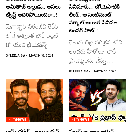
అమితాబ్ అల్లుడు.. అసలు
సినిమాకు… బోయపాటికి
ట్విస్ట్ అదిరిపోయిందిగా..!
లింక్.. ఆ సెంటిమెంట్
వర్కౌట్ అయితే సినిమా
మెగాస్టార్ చిరంజీవి కెరీర్
బంపర్ హిట్..!
లోనే అత్యంత భారీ బడ్జెట్
తెలుగు చిత్ర పరిశ్రమలోని
తో యువి క్రియేషన్స్
అందరు హీరోలూ భారీ
రూపొందిస్తున్న
BY
LEELA SAI
MARCH 18, 2024
ప్రాజెక్టులను చేస్తూ
విశ్వంభర...
దూసుకుపోతోన్నారు.
BY
LEELA SAI
MARCH 14, 2024
అందులో కొందరు
మాత్రమే...
Film News
Film News
రామ్ చరణ్ – అల్లు అర్జున్
ప్రభాస్ vs అల్లు అర్జున్…