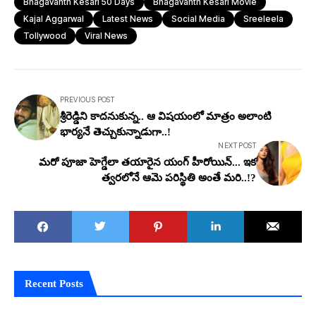
Bhagavanth Kesari 50 Days
Bhagavanth Kesari Movie
Kajal Aggarwal
Latest News
Social Media
Sreeleela
Tollywood
Viral News
PREVIOUS POST
శ్రీరెడ్డిని కాదనుకున్న.. ఆ విషయంలో మాత్రం అలాంటి
భార్యనే తెచ్చుకున్నాడుగా..!
NEXT POST
మరో పూజా హెగ్డేలా తయారైన యంగ్ హీరోయిన్... ఇక
త్వరలోనే ఆమె పరిస్థితి అంతే మరి..!?
Recent Posts