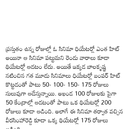
ప్రస్తుతం ఉన్న రోజుల్లో ఓ సినిమా ధియేటర్లో ఎంత హిట్
అయినా ఆ సినిమా పట్టుమని రెండు వారాలు కూడా
థియేటర్లో ఆడటం లేదు. అయితే ఇక్కడ బాలకృష్ణ
నటించిన గత మూడు సినిమాలు ధియేటర్లో బంపర్ హిట్
కొట్టడంతో పాటు 50- 100- 150- 175 రోజులు
సులువుగా ఆడేస్తున్నాయి. అఖండ 100 రోజులకు పైగా
50 కేంద్రాల్లో ఆడటంతో పాటు ఒక థియేటర్లో 200
రోజులు కూడా ఆడింది. అలాగే ఈ సినిమా తర్వాత వచ్చిన
వీర‌సింహారెడ్డి కూడా ఒక్క థియేటర్లో 175 రోజులు