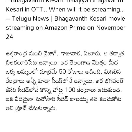
ఉత్త‌రాంధ్ర నుంచి వైజాగ్, గాజువాక‌, ఏలూరు, ఆ త‌ర్వాత
చిల‌క‌లూరిపేట ఉన్నాయి. ఇక తెలంగాణ మొత్తం మీద
ఒక్క ఖ‌మ్మంలో మాత్ర‌మే 50 రోజులు ఆడింది. మిగిలిన
కేంద్రాలు అన్నీ కూడా సీడెడ్‌లోనే ఉన్నాయి. ఇక భ‌గ‌వంత్
కేస‌రి సీడెడ్‌లోనే కొన్ని చోట్ల 100 కేంద్రాలు ఆడుతుంది.
ఇక ఏదేమైనా మ‌రోసారి సీడెడ్ బాల‌య్య త‌న‌ కంచుకోట
అని ఫ్రూవ్ చేసుకున్నాడు.