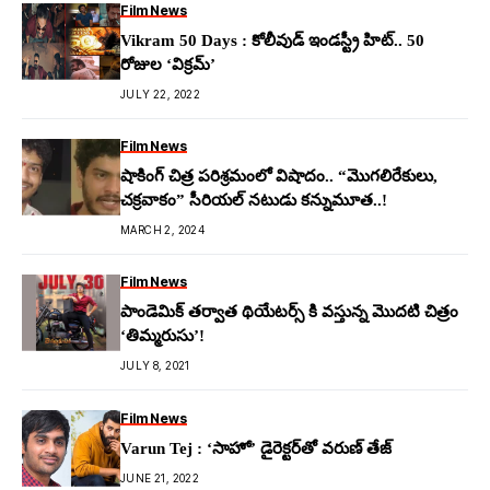
Film News
Vikram 50 Days : కోలీవుడ్ ఇండస్ట్రీ హిట్.. 50
రోజుల ‘విక్రమ్’
JULY 22, 2022
Film News
షాకింగ్ చిత్ర పరిశ్రమంలో విషాదం.. “మొగలిరేకులు,
చక్రవాకం” సీరియల్ నటుడు కన్నుమూత..!
MARCH 2, 2024
Film News
పాండెమిక్ తర్వాత థియేటర్స్ కి వస్తున్న మొదటి చిత్రం
‘తిమ్మరుసు’!
JULY 8, 2021
Film News
Varun Tej : ‘సాహో’ డైరెక్టర్‌తో వరుణ్ తేజ్
JUNE 21, 2022