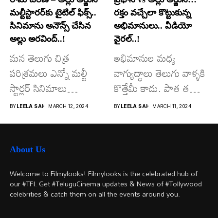
మల్టీస్టారర్​కు టైటిల్ ఫిక్స్..
రక్తం వచ్చేలా కొట్టుకున్న
సినిమాను అనౌన్స్ చేసిన
అభిమానులు.. వీడియో
అల్లు అరవింద్..!
వైరల్..!
మన తెలుగు చిత్ర
అభిమానుల మధ్య
పరిశ్రమలు ఎన్నో మల్టీ
వాగ్యుద్ధాలు తెలుగు వాళ్ళకి
స్టార్లర్ సినిమాలు
కొత్తేమీ కాదు. పాత తరం
వచ్చాయి.. కొన్ని సినిమాలు
నటుల నుంచి నేటి...
BY
LEELA SAI
MARCH 12, 2024
BY
LEELA SAI
MARCH 11, 2024
అయితే...
About Us
Welcome to Filmylooks! Filmylooks is the celebrated hub of
our #TFI. Get #TeluguCinema updates & News of #Tollywood
celebrities & catch them on all the events around you.