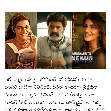
ఇక ఇప్పుడు వచ్చిన భగవంత్ కేసరి సినిమా కూడా
బంపర్ హిట్‌గా నిలిచింది. దసరా కానుకగా ప్రేక్షకుల
ముందుకు వచ్చిన భగవంత్‌ కేసరి థియేటర్లో కూడా
సూపర్ హిట్ అయింది.. అటు అమెజాన్ ప్రైమ్ లో వచ్చి
అక్కడ కూడా అద‌ర‌గోడుతున్నాడు బాలయ్య.. ఇక ఇప్పుడు