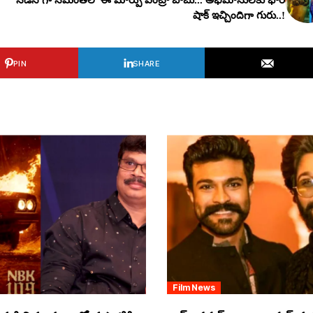
షాక్ ఇచ్చిందిగా గురు..!
PIN
SHARE
Film News