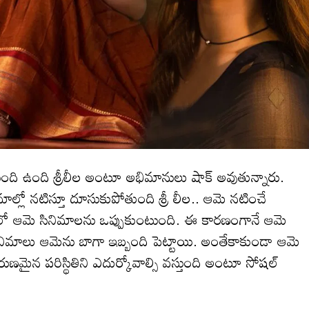
స్తుంది ఉంది శ్రీలీల అంటూ అభిమానులు షాక్ అవుతున్నారు.
మాల్లో నటిస్తూ దూసుకుపోతుంది శ్రీ లీల.. ఆమె నటించే
లో ఆమె సినిమాలను ఒప్పుకుంటుంది. ఈ కారణంగానే ఆమె
ద సినిమాలు ఆమెను బాగా ఇబ్బంది పెట్టాయి. అంతేకాకుండా ఆమె
 దారుణమైన పరిస్థితిని ఎదుర్కోవాల్సి వస్తుంది అంటూ సోషల్