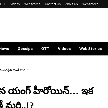
OTT
Videos
Web Stories
Contact Us
About Us
Web Stories
views
Gossips
OTT
Videos
Web Stories
రిస్థితి అంతే మరి..!?
ైన యంగ్ హీరోయిన్… ఇక
ే మరి..!?