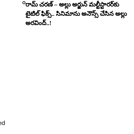
రామ్ చరణ్ – అల్లు అర్జున్ మల్టీస్టారర్​కు
టైటిల్ ఫిక్స్.. సినిమాను అనౌన్స్ చేసిన అల్లు
అరవింద్..!