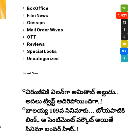
BoxOffice
26
Film News
1,421
Gossips
13
Mail Order Wives
1
OTT
2
Reviews
18
Special Looks
97
Uncategorized
7
Recent News
చిరంజీవికి విలన్‌గా అమితాబ్ అల్లుడు..
అసలు ట్విస్ట్ అదిరిపోయిందిగా..!
బాలయ్య 109వ సినిమాకు… బోయపాటికి
లింక్.. ఆ సెంటిమెంట్ వర్కౌట్ అయితే
ీ
సినిమా బంపర్ హిట్..!