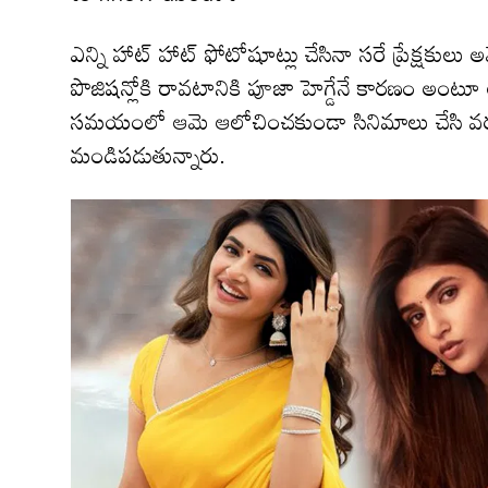
ఎన్ని హాట్ హాట్ ఫోటోషూట్లు చేసినా సరే ప్రేక్షకు
పొజిషన్లోకి రావటానికి పూజా హెగ్డేనే కారణం అంటూ ఆ
సమయంలో ఆమె ఆలోచించకుండా సినిమాలు చేసి వరు
మండిపడుతున్నారు.