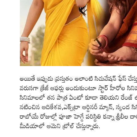
అయితే ఇప్పుడు ప్రస్తుతం అలాంటి సిచువేషన్ ఫేస్ చే
వరుసగా క్రేజీ ఆఫర్లు అందుకుంటూ స్టార్ హీరోల సిని
సినిమాలలో తన పాత్ర ఏంటో కూడా తెలియని రేంజ్ 
నటించిన ఆదికేశవ,ఎక్స్‌ట్రా ఆర్డినరీ మ్యాన్, స్కం
రాబోయే రోజుల్లో పూజా హెగ్డే పరిస్థితి కన్నా శ్రీలీల‌
మీడియాలో ఆమెని ట్రోల్ చేస్తున్నారు.