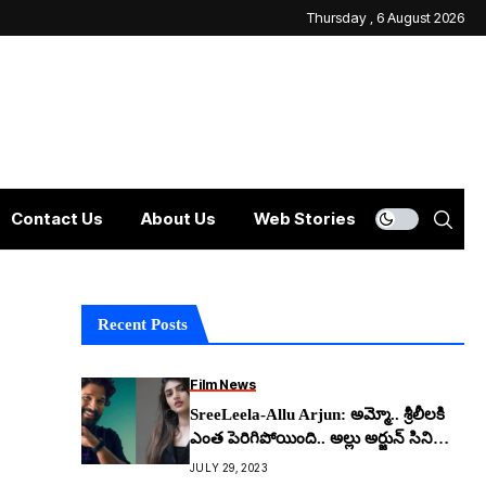
Thursday , 6 August 2026
Contact Us
About Us
Web Stories
Recent Posts
Film News
SreeLeela-Allu Arjun: అమ్మో.. శ్రీలీలకి
ఎంత పెరిగిపోయింది.. అల్లు అర్జున్ సినిమాకే
నో చెప్పేసిందా..!
JULY 29, 2023