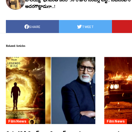
అదరగొట్టాడుగా..!
SHARE
TWEET
Related Articles
Film News
Film News