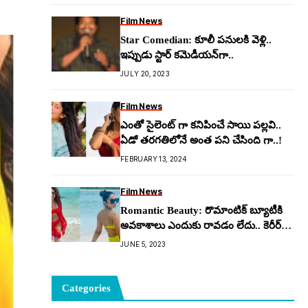
Film News
Star Comedian: కూలీ ప‌నుల‌కి వెళ్లి..
ఇప్పుడు స్టార్ క‌మెడీయ‌న్‌గా..
JULY 20, 2023
Film News
ఎంతో సైలెంట్ గా కనిపించే సాయి పల్లవి..
ఏడో తరగతిలోనే అంత పని చేసింది గా..!
FEBRUARY 13, 2024
Film News
Romantic Beauty: రొమాంటిక్ బ్యూటీకి
అవ‌కాశాలు ఎందుకు రావ‌డం లేదు.. కెరీర్
ముగిసిన‌ట్టేనా..!
JUNE 5, 2023
Categories