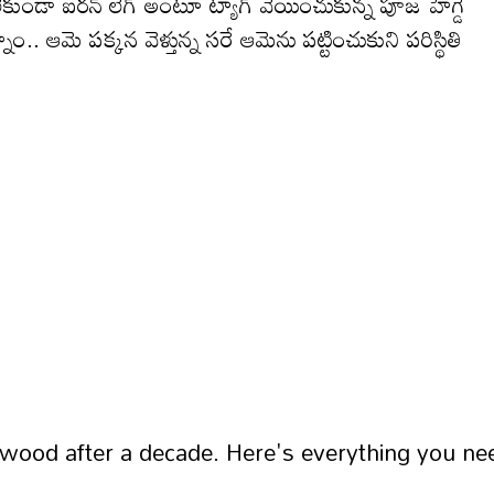
ేకుండా ఐరన్ లెగ్ అంటూ ట్యాగ్ వేయించుకున్న పూజ హెగ్డే
 ఆమె పక్కన‌ వెళ్తున్న సరే ఆమెను పట్టించుకుని పరిస్థితి