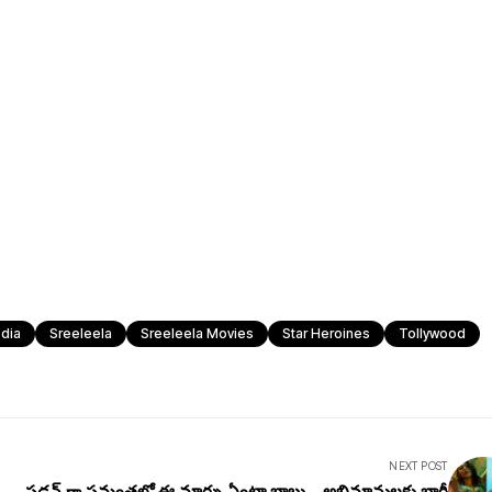
dia
Sreeleela
Sreeleela Movies
Star Heroines
Tollywood
NEXT POST
సడన్ గా సమంతలో ఈ మార్పు ఏంట్రా బాబు... అభిమానులకు భారీ