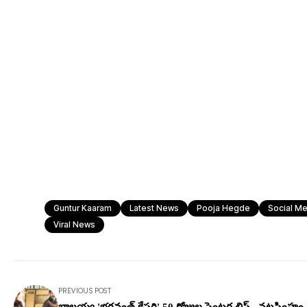
Guntur Kaaram
Latest News
Pooja Hegde
Social Me
Viral News
PREVIOUS POST
బాలయ్య 'భ‌గ‌వంత్‌ కేసరి' 50 రోజుల సెంట‌ర్ల లిస్ట్‌.. నట‌సింహం