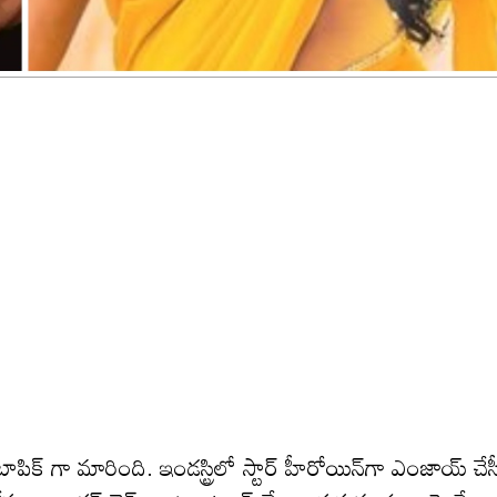
టాపిక్ గా మారింది. ఇండస్ట్రిలో స్టార్ హీరోయిన్‌గా ఎంజాయ్ చేస