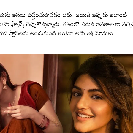
లు అమెను అసలు పట్టించుకోవడం లేదు. అయితే ఇప్పుడు ఇలాంటి
మె ఫ్యాన్స్ చెప్పుకొస్తున్నారు. గతంలో వరుస అవకాశాలు వచ్చ
స ప్లాప్‌లను అందుకుంది అంటూ ఆమె అభిమానులు