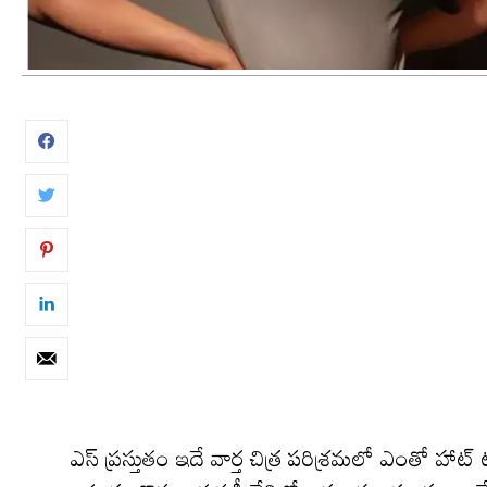
ఎస్ ప్రస్తుతం ఇదే వార్త చిత్ర పరిశ్రమలో ఎంతో హాట్ 