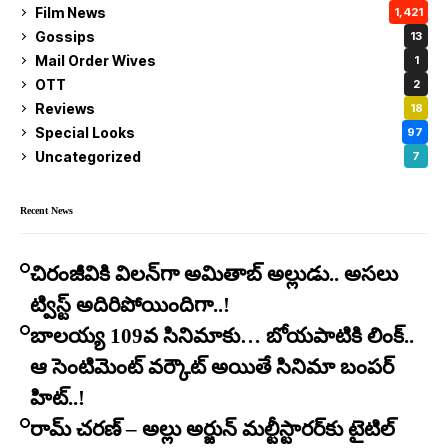
Film News
1,421
Gossips
13
Mail Order Wives
1
OTT
2
Reviews
18
Special Looks
97
Uncategorized
7
Recent News
చిరంజీవికి విలన్‌గా అమితాబ్ అల్లుడు.. అసలు
ట్విస్ట్ అదిరిపోయిందిగా..!
బాలయ్య 109వ సినిమాకు… బోయపాటికి లింక్..
ఆ సెంటిమెంట్ వర్కౌట్ అయితే సినిమా బంపర్
హిట్..!
రామ్ చరణ్ – అల్లు అర్జున్ మల్టీస్టారర్​కు టైటిల్