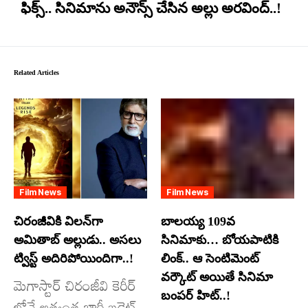
ఫిక్స్.. సినిమాను అనౌన్స్ చేసిన అల్లు అరవింద్..!
Related Articles
Film News
Film News
చిరంజీవికి విలన్‌గా
బాలయ్య 109వ
అమితాబ్ అల్లుడు.. అసలు
సినిమాకు… బోయపాటికి
ట్విస్ట్ అదిరిపోయిందిగా..!
లింక్.. ఆ సెంటిమెంట్
వర్కౌట్ అయితే సినిమా
మెగాస్టార్ చిరంజీవి కెరీర్
బంపర్ హిట్..!
లోనే అత్యంత భారీ బడ్జెట్