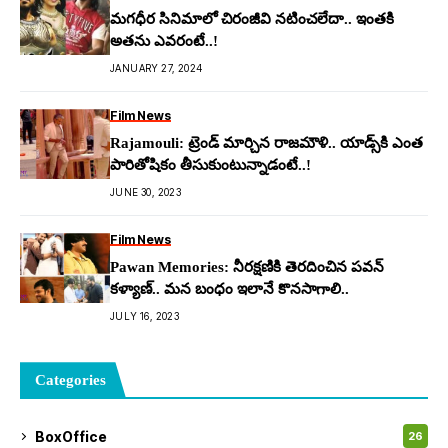
మగధీర సినిమాలో చిరంజీవి నటించలేదా.. ఇంత‌కి
అత‌ను ఎవ‌రంటే..!
JANUARY 27, 2024
Film News
Rajamouli: ట్రెండ్ మార్చిన రాజ‌మౌళి.. యాడ్స్‌కి ఎంత
పారితోషికం తీసుకుంటున్నాడంటే..!
JUNE 30, 2023
Film News
Pawan Memories: నీర‌క్ష‌ణికి తెర‌దించిన ప‌వ‌న్
క‌ళ్యాణ్‌.. మ‌న బంధం ఇలానే కొన‌సాగాలి..
JULY 16, 2023
Categories
BoxOffice
26