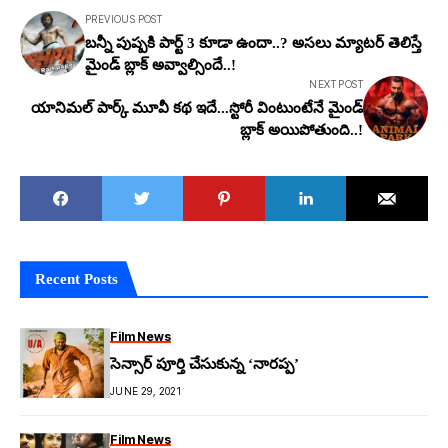
PREVIOUS POST
బన్నీ పుష్పకి పార్ట్ 3 కూడా ఉందా..? అసలు మ్యాటర్ తెలిస్తే
మైండ్ బ్లాక్ అవ్వాల్సిందే..!
NEXT POST
యానిమల్ పార్క్ మూవీ కథ‌ ఇదే...స్టోరీ వింటుంటేనే మైండ్
బ్లాక్ అయిపోతుంది..!
Recent Posts
Film News
సెన్సార్ పూర్తి చేసుకున్న ‘నారప్ప’
JUNE 29, 2021
Film News