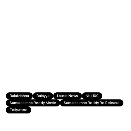
Balakrishna
Balayya
Latest News
Nbk109
Samarasimha Reddy Movie
Samarasimha Reddy Re Release
Tollywood