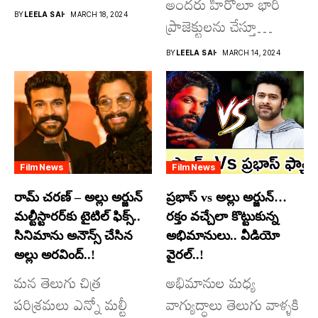
అందరు హీరోలూ భారీ
రూపొందిస్తున్న
BY
LEELA SAI
MARCH 18, 2024
ప్రాజెక్టులను చేస్తూ
విశ్వంభర...
దూసుకుపోతోన్నారు.
BY
LEELA SAI
MARCH 14, 2024
అందులో కొందరు
మాత్రమే...
Film News
Film News
రామ్ చరణ్ – అల్లు అర్జున్
ప్రభాస్ vs అల్లు అర్జున్…
మల్టీస్టారర్​కు టైటిల్ ఫిక్స్..
రక్తం వచ్చేలా కొట్టుకున్న
సినిమాను అనౌన్స్ చేసిన
అభిమానులు.. వీడియో
అల్లు అరవింద్..!
వైరల్..!
మన తెలుగు చిత్ర
అభిమానుల మధ్య
పరిశ్రమలు ఎన్నో మల్టీ
వాగ్యుద్ధాలు తెలుగు వాళ్ళకి