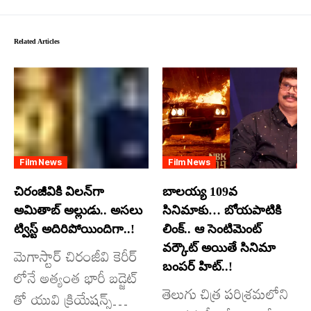
Related Articles
Film News
Film News
చిరంజీవికి విలన్‌గా
బాలయ్య 109వ
అమితాబ్ అల్లుడు.. అసలు
సినిమాకు… బోయపాటికి
ట్విస్ట్ అదిరిపోయిందిగా..!
లింక్.. ఆ సెంటిమెంట్
వర్కౌట్ అయితే సినిమా
మెగాస్టార్ చిరంజీవి కెరీర్
బంపర్ హిట్..!
లోనే అత్యంత భారీ బడ్జెట్
తెలుగు చిత్ర పరిశ్రమలోని
తో యువి క్రియేషన్స్