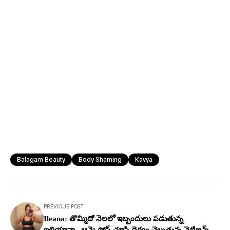
Balagam Beauty
Body Shaming
Kavya
PREVIOUS POST
Ileana: తొమ్మిదో నెల‌లో ఇబ్బందులు ప‌డుతున్న
ఇలియానా.. ఆమె పోస్ట్ చూసి ధైర్యం చెబుతున్న నెటిజ‌న్స్