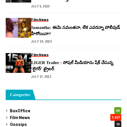
JULY 5, 2023
Film News
Samantha: ఈమె స‌మంత‌నా, లేక ఎవ‌రన్నా హాలీవుడ్
హీరోయినా?
JULY 24, 2023
Film News
LIGER Trailer : సోషల్ మీడియాను షేక్ చేసున్న
‘లైగర్’ ట్రైలర్
JULY 21, 2022
Categories
BoxOffice
26
Film News
1,421
Gossips
13