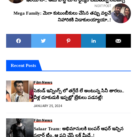
NEXT POST
Mega Family: మెగా కుటుంబీకులు చేసిన త‌ప్పు వ‌ల్ల‌నే
నిహారిక‌కి విడాకుల‌య్యాయా..!
Recent Posts
Film News
సెకండ్ ఇన్నింగ్స్ లో త‌గ్గేదే లే అంటున్న సినీ తార‌లు..
వీళ్ల దూకుడుకి ఇప్ప‌ట్లో బ్రేకులు ప‌డ‌న‌ట్లే!
JANUARY 25, 2024
Film News
Salaar Team: అభిమానుల‌కి బంప‌ర్ ఆఫ‌ర్ ఇచ్చిన
స‌లార్ టీం..ఆ ప‌ని చేస్తే ల‌క్ మీదే..!