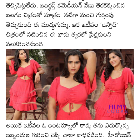
తెచ్చిపెట్ట‌లేదు. జ‌బ‌ర్ధ‌స్త్ క‌మెడీయ‌న్ వేణు తెర‌కెక్కించిన
బలగం చిత్రంతో మాత్రం న‌టిగా మంచి గుర్తింపు
తెచ్చుకుంది ఈ ముద్దుగుమ్మ. ఇక ఇటీవల ‘ఉస్తాద్‌’
చిత్రంలో నటించిన ఈ భామ త్వ‌ర‌లో ప్రేక్ష‌కుల‌ని
ప‌ల‌క‌రించ‌నుంది.
అయితే ఇటీవ‌ల ఓ ఇంట‌ర్వ్యూలో కావ్య త‌ను ఎదుర్కొన్న
ఇబ్బందుల గురించి చెప్పి చాలా బాధ‌ప‌డింది. హీరోయిన్