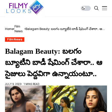
Film
Home
Balagam Beauty: బలగం బ్యూటీని బాడీ షేమింగ్ చేశారా.. ఆ
News
సైజులు పెద్ద‌విగా ఉన్నాయంటూ..
Film News
Balagam Beauty: బలగం
బ్యూటీని బాడీ షేమింగ్ చేశారా.. ఆ
సైజులు పెద్ద‌విగా ఉన్నాయంటూ..
JULY 9, 2023
1 MINS READ