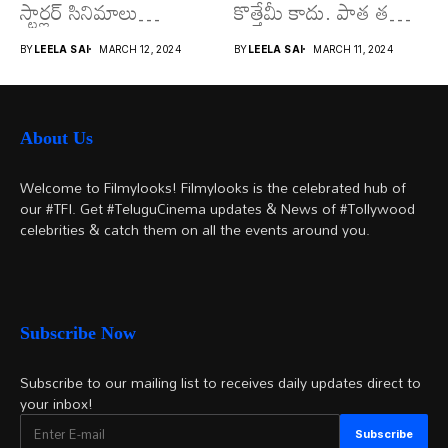
స్టార్లర్ సినిమాలు
కొత్తేమీ కాదు. పాత తరం
వచ్చాయి.. కొన్ని సినిమాలు
నటుల నుంచి నేటి...
BY
LEELA SAI
MARCH 12, 2024
BY
LEELA SAI
MARCH 11, 2024
అయితే...
About Us
Welcome to Filmylooks! Filmylooks is the celebrated hub of
our #TFI. Get #TeluguCinema updates & News of #Tollywood
celebrities & catch them on all the events around you.
Subscribe Now
Subscribe to our mailing list to receives daily updates direct to
your inbox!