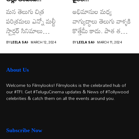
మన తెలుగు చిత్ర
అభిమానుల మధ్య
పరిశ్రమలు ఎన్నో మల్టీ
వాగ్యుద్ధాలు తెలుగు వాళ్ళకి
స్టార్లర్ సినిమాలు
కొత్తేమీ కాదు. పాత తరం
వచ్చాయి.. కొన్ని సినిమాలు
నటుల నుంచి నేటి...
BY
LEELA SAI
MARCH 12, 2024
BY
LEELA SAI
MARCH 11, 2024
అయితే...
About Us
Welcome to Filmylooks! Filmylooks is the celebrated hub of
our #TFI. Get #TeluguCinema updates & News of #Tollywood
celebrities & catch them on all the events around you.
Subscribe Now