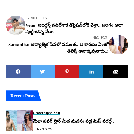
PREVIOUS POST
Venu: జబ‌ర్ధ‌స్త్ వ‌దిలేశాక డిప్రెష‌న్‌లోకి వెళ్లా.. బ‌ల‌గం అలా
పుట్టింద‌న్న వేణు
NEXT POST
Samantha: ఆధ్యాత్మిక సేవ‌లో సమంత‌.. ఆ కార‌ణం ఏంటో
తెలిస్తే అవాక్క‌వుతారు..!
Recent Posts
Uncategorized
మెగా పవర్ స్టార్ మీద మనసు పడ్డ మిస్ వరల్డ్..
JUNE 3, 2022