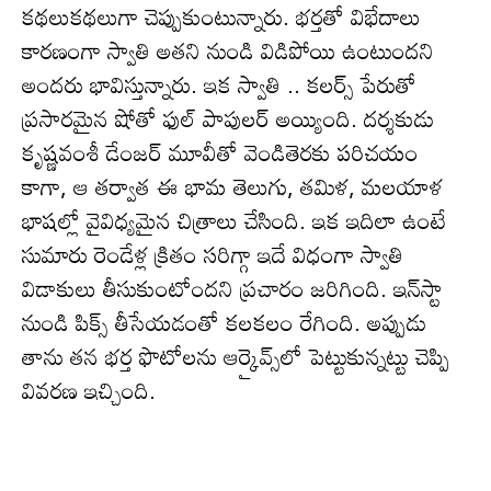
కథలుకథలుగా చెప్పుకుంటున్నారు. భ‌ర్త‌తో విభేదాలు
కార‌ణంగా స్వాతి అత‌ని నుండి విడిపోయి ఉంటుంద‌ని
అంద‌రు భావిస్తున్నారు. ఇక స్వాతి .. కలర్స్ పేరుతో
ప్రసారమైన షోతో ఫుల్ పాపులర్ అయ్యింది. దర్శకుడు
కృష్ణవంశీ డేంజర్ మూవీతో వెండితెరకు పరిచయం
కాగా, ఆ త‌ర్వాత ఈ భామ తెలుగు, తమిళ, మలయాళ
భాషల్లో వైవిధ్య‌మైన చిత్రాలు చేసింది. ఇక ఇదిలా ఉంటే
సుమారు రెండేళ్ల క్రితం సరిగ్గా ఇదే విధంగా స్వాతి
విడాకులు తీసుకుంటోందని ప్ర‌చారం జ‌రిగింది. ఇన్‌స్టా
నుండి పిక్స్ తీసేయ‌డంతో క‌ల‌క‌లం రేగింది. అప్పుడు
తాను త‌న భర్త ఫొటోలను ఆర్కైవ్స్‌లో పెట్టుకున్నట్టు చెప్పి
వివ‌ర‌ణ ఇచ్చింది.