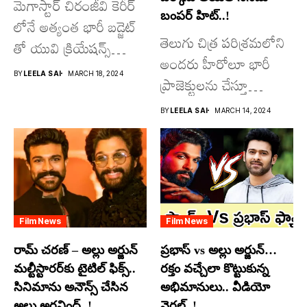
మెగాస్టార్ చిరంజీవి కెరీర్
బంపర్ హిట్..!
లోనే అత్యంత భారీ బడ్జెట్
తెలుగు చిత్ర పరిశ్రమలోని
తో యువి క్రియేషన్స్
అందరు హీరోలూ భారీ
రూపొందిస్తున్న
BY
LEELA SAI
MARCH 18, 2024
ప్రాజెక్టులను చేస్తూ
విశ్వంభర...
దూసుకుపోతోన్నారు.
BY
LEELA SAI
MARCH 14, 2024
అందులో కొందరు
మాత్రమే...
Film News
Film News
రామ్ చరణ్ – అల్లు అర్జున్
ప్రభాస్ vs అల్లు అర్జున్…
మల్టీస్టారర్​కు టైటిల్ ఫిక్స్..
రక్తం వచ్చేలా కొట్టుకున్న
సినిమాను అనౌన్స్ చేసిన
అభిమానులు.. వీడియో
అల్లు అరవింద్..!
వైరల్..!