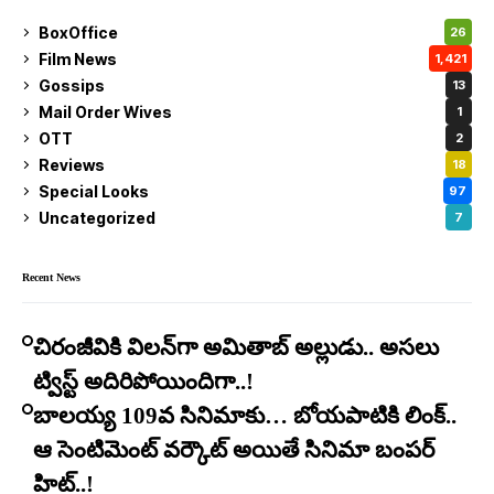
BoxOffice
26
Film News
1,421
Gossips
13
Mail Order Wives
1
OTT
2
Reviews
18
Special Looks
97
Uncategorized
7
Recent News
చిరంజీవికి విలన్‌గా అమితాబ్ అల్లుడు.. అసలు
ట్విస్ట్ అదిరిపోయిందిగా..!
బాలయ్య 109వ సినిమాకు… బోయపాటికి లింక్..
ఆ సెంటిమెంట్ వర్కౌట్ అయితే సినిమా బంపర్
హిట్..!