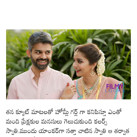
తన క్యూట్ మాటలతో హోమ్లీ గర్ల్ గా క‌నిపిస్తూ ఎంతో
మంది ప్రేక్ష‌కుల మ‌న‌సులు గెలుచుకుంది క‌ల‌ర్స్
స్వాతి.ముందు యాంక‌ర్‌గా స‌త్తా చాటిన స్వాతి ఆ త‌ర్వాత