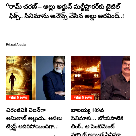
రామ్ చరణ్ – అల్లు అర్జున్ మల్టీస్టారర్​కు టైటిల్
ఫిక్స్.. సినిమాను అనౌన్స్ చేసిన అల్లు అరవింద్..!
Related Articles
Film News
Film News
చిరంజీవికి విలన్‌గా
బాలయ్య 109వ
అమితాబ్ అల్లుడు.. అసలు
సినిమాకు… బోయపాటికి
ట్విస్ట్ అదిరిపోయిందిగా..!
లింక్.. ఆ సెంటిమెంట్
వర్కౌట్ అయితే సినిమా