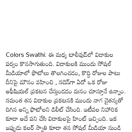
Colors Swathi: ఈ మ‌ధ్య టాలీవుడ్‌లో విడాకుల
పర్వం కొన‌సాగుతుంది. విడాకుల‌కి ముందు సోష‌ల్
మీడియాలో ఫొటోలు తొల‌గించ‌డం, కొద్ది రోజుల పాటు
దీనిపై మౌనం వ‌హించి , స‌డెన్‌గా ఏదో ఒక రోజు
అఫీషియ‌ల్ ప్ర‌క‌ట‌న చేస్తుండ‌డం మ‌నం చూస్తూనే ఉన్నాం.
స‌మంత త‌న విడాకుల ప్ర‌క‌ట‌న‌కి ముందు నాగ చైతన్యతో
దిగిన అన్ని ఫొటోల‌ని డిలీట్ చేసింది. ఇటీవ‌ల నిహారిక
కూడా అదే ప‌ని చేసి విడాకుల‌పై హింట్ ఇచ్చింది. ఇక
ఇప్పుడు క‌ల‌ర్ స్వాతి కూడా త‌న సోష‌ల్ మీడియా నుండి