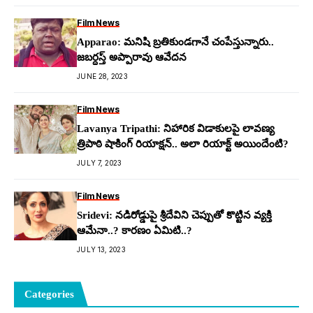
Film News
Apparao: మ‌నిషి బ్ర‌తికుండ‌గానే చంపేస్తున్నారు..
జ‌బ‌ర్ధ‌స్త్ అప్పారావు ఆవేద‌న‌
JUNE 28, 2023
Film News
Lavanya Tripathi: నిహారిక విడాకుల‌పై లావ‌ణ్య
త్రిపాఠి షాకింగ్ రియాక్ష‌న్.. అలా రియాక్ట్ అయిందేంటి?
JULY 7, 2023
Film News
Sridevi: నడిరోడ్డుపై శ్రీదేవిని చెప్పుతో కొట్టిన వ్యక్తి
ఆమేనా..? కారణం ఏమిటి..?
JULY 13, 2023
Categories