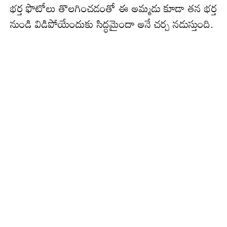
భ‌ర్త ఫొటోలు తొల‌గించ‌డంతో ఈ అమ్మ‌డు కూడా త‌న భ‌ర్త
నుండి విడిపోయేందుకు సిద్ధ‌మైందా అనే చ‌ర్చ న‌డుస్తుంది.