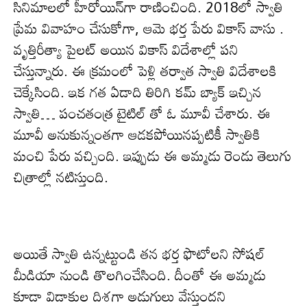
సినిమాలలో హీరోయిన్‌గా రాణించింది. 2018లో స్వాతి
ప్రేమ వివాహం చేసుకోగా, ఆమె భర్త పేరు వికాస్ వాసు .
వృత్తిరీత్యా పైలట్ అయిన వికాస్ విదేశాల్లో ప‌ని
చేస్తున్నారు. ఈ క్ర‌మంలో పెళ్లి త‌ర్వాత స్వాతి విదేశాల‌కి
చెక్కేసింది. ఇక గత ఏడాది తిరిగి కమ్ బ్యాక్ ఇచ్చిన
స్వాతి… పంచతంత్ర టైటిల్ తో ఓ మూవీ చేశారు. ఈ
మూవీ అనుకున్నంతగా ఆడక‌పోయిన‌ప్ప‌టికీ స్వాతికి
మంచి పేరు వ‌చ్చింది. ఇప్పుడు ఈ అమ్మ‌డు రెండు తెలుగు
చిత్రాల్లో నటిస్తుంది.
అయితే స్వాతి ఉన్న‌ట్టుండి త‌న భ‌ర్త ఫొటోల‌ని సోష‌ల్
మీడియా నుండి తొల‌గించేసింది. దీంతో ఈ అమ్మ‌డు
కూడా విడాకుల దిశగా అడుగులు వేస్తుంద‌ని