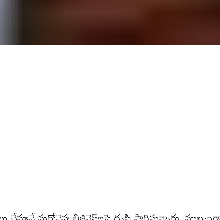
ేస్తూనే మ‌రోవైపు బిజినెస్‌ల‌పై దృష్టి సారిస్తున్నారు. ముఖ్యంగ