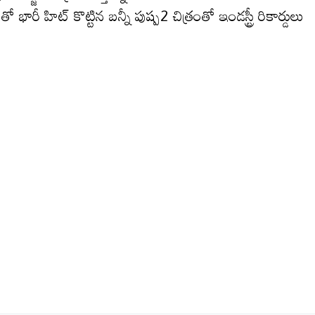
 భారీ హిట్ కొట్టిన బ‌న్నీ పుష్ప‌2 చిత్రంతో ఇండ‌స్ట్రీ రికార్డులు