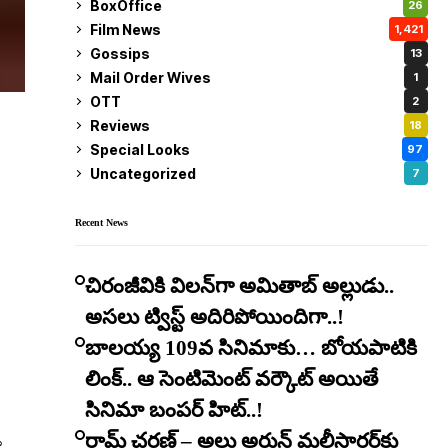
BoxOffice
26
Film News
1,421
Gossips
13
Mail Order Wives
1
OTT
2
Reviews
18
Special Looks
97
Uncategorized
7
Recent News
చిరంజీవికి విలన్‌గా అమితాబ్ అల్లుడు..
అసలు ట్విస్ట్ అదిరిపోయిందిగా..!
బాలయ్య 109వ సినిమాకు… బోయపాటికి
లింక్.. ఆ సెంటిమెంట్ వర్కౌట్ అయితే
సినిమా బంపర్ హిట్..!
ా
రామ్ చరణ్ – అల్లు అర్జున్ మల్టీస్టారర్​కు