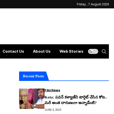
Friday , 7 August 2026
Contact Us
About Us
Web Stories
Recent Posts
Film News
Kota: ప‌వ‌న్ క‌ళ్యాణ్‌ని టార్గెట్ చేసిన కోట‌..
మ‌రీ అంత దారుణంగా అన్నాడేంటి?
JUNE 3, 2023