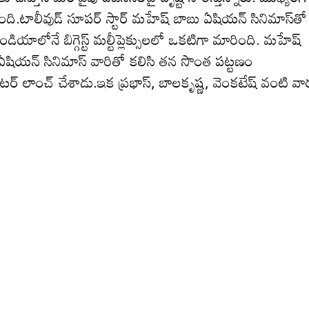
్తుంది.టాలీవుడ్ సూప‌ర్ స్టార్ మహేష్ బాబు ఏషియన్ సినిమాస్‌తో
 ఇండియాలోనే బిగ్గెస్ట్ మల్టీప్లెక్సులలో ఒకటిగా మారింది. మ‌హేష్
ఏషియన్ సినిమాస్ వారితో క‌లిసి త‌న సొంత పట్టణం
ర్ లాంచ్ చేశాడు.ఇక ప్ర‌భాస్, బాల‌కృష్ణ‌, వెంక‌టేష్ వంటి వా