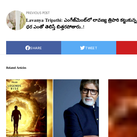
PREVIOUS POST
Lavanya Tripathi: ఎంగేజ్‌మెంట్‌లో లావ‌ణ్య త్రిపాఠి క‌ట్టుకున్న
ధ‌ర ఎంతో తెలిస్తే బిత్త‌రపోతారు..!
SHARE
TWEET
Related Articles