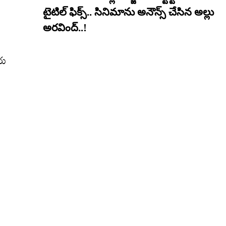
టైటిల్ ఫిక్స్.. సినిమాను అనౌన్స్ చేసిన అల్లు
అరవింద్..!
రు