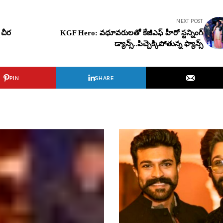
NEXT POST
 చీర
KGF Hero: వ‌ధూవ‌రుల‌తో కేజీఎఫ్ హీరో స్ట‌న్నింగ్
డ్యాన్స్..పిచ్చెక్కిపోతున్న ఫ్యాన్స్
PIN
SHARE