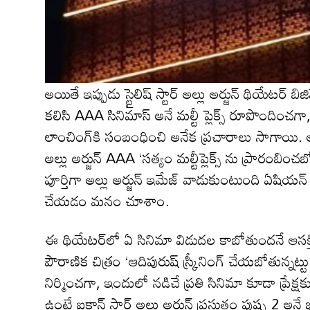
అయితే ఇప్పుడు స్టైలిష్ స్టార్ అల్లు అర్జున్ థియేట‌ర
కలిసి AAA సినిమాస్ అనే మల్టీ ప్లెక్స్ రూపొందించ‌గా,
లాంచింగ్‌కి సంబంధించి అనేక ప్ర‌చారాలు సాగాయి. 
అల్లు అర్జున్ AAA ‘సత్యం మల్టీప్లెక్స్ ను ప్రారంబించబ
పూర్తిగా అల్లు అర్జున్ ఇమేజ్ వాడుకుంటుంది ఏష
చేయ‌డం మ‌నం చూశాం.
ఈ థియేట‌ర్‌లో ఏ సినిమా విడుద‌ల కాబోతుంద‌నే ఆస‌క్
పౌరాణిక చిత్రం ‘ఆదిపురుష్ స్క్రీనింగ్ చేయ‌బోతున్న‌
నిర్మించ‌గా, ఇందులో న‌డిచే ప్ర‌తి సినిమా కూడా ప్రే
ఉంటే ఐకాన్ స్టార్ అల్లు అర్జున్ ప్ర‌స్తుతం పుష్ప 2 అన