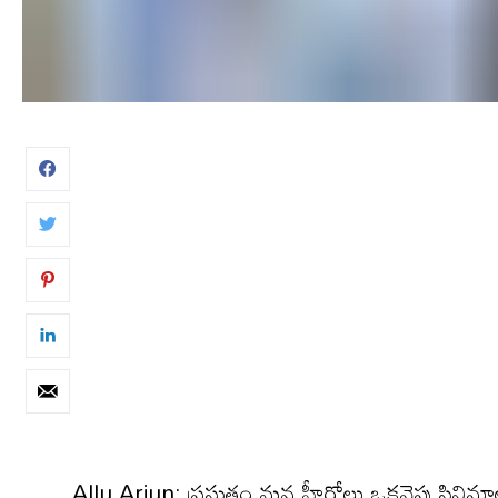
Allu Arjun: ప్ర‌స్తుతం మ‌న హీరోలు ఒక‌వైపు సినిమాలు చ