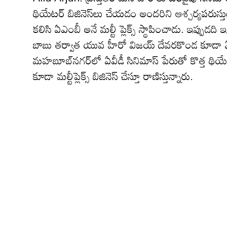
థియేట‌ర్ బిజినెస్‌లు చేయ‌డం అందరిని ఆశ్చ‌ర్య‌ప‌రుస
కలిసి ఏఎంబీ అనే మ‌ల్టీ ప్లెక్స్ స్థాపించాడు. ఇప్పుడ‌ది
బాబు త‌ర్వాత యువ హీరో విజ‌య్ దేవ‌ర‌కొండ కూడా 
మహబూబ్‌నగర్‌లో ఏవీడీ సినిమాస్ పేరుతో కొత్త థియేట‌
కూడా మల్టీప్లెక్స్ బిజినెస్ చేస్తూ రాణిస్తున్నారు.