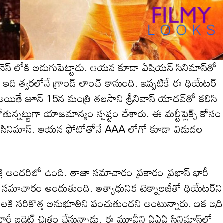
్ బిజినెస్ లోకి అడుగుపెట్టాడు. ఆయ‌న కూడా ఏషియన్ సినిమాస్‌తో
 ఇది త్వ‌ర‌లోనే గ్రాండ్ లాంచ్ కానుంది. ఇప్ప‌టికే ఈ థియేట‌ర్
అయితే జూన్ 15న మంత్రి తలసాని శ్రీనివాస్ యాదవ్‌తో కలిసి
ోతున్న‌ట్టుగా యాజ‌మాన్యం స్ప‌ష్టం చేశారు. ఈ మల్టీప్లెక్స్ కోసం
ియన్ సినిమాస్. ఆయన ఫోటోతోనే AAA లోగో కూడా విడుదల
తి అంద‌రిలో ఉంది. తాజా స‌మాచారం ప్ర‌కారం ప్రభాస్‌ భారీ
ట్టు స‌మాచారం అందుతుంది. అత్యాధునిక టెక్నాల‌జీతో థియేట‌ర్‌ని
క్ష‌కుల‌కి స‌రికొత్త అనుభూతిని పంచుతుంద‌ని అంటున్నారు. ఇక ఇద
ే భారీ బ‌డ్జెట్ చిత్రం చేస్తున్నాడు. ఈ మూవీని ఏఏఏ సినిమాస్‌లో