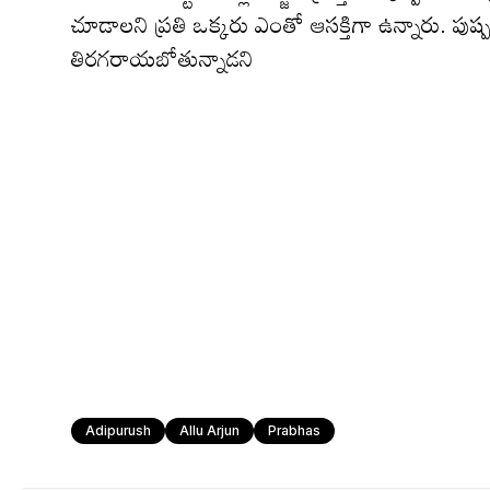
చూడాల‌ని ప్ర‌తి ఒక్క‌రు ఎంతో ఆస‌క్తిగా ఉన్నారు. పుష్ప‌తో
తిర‌గ‌రాయ‌బోతున్నాడ‌ని
Adipurush
Allu Arjun
Prabhas