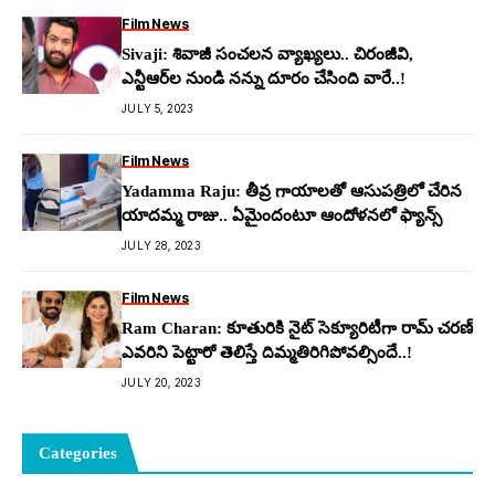
Film News
Sivaji: శివాజీ సంచ‌ల‌న వ్యాఖ్య‌లు.. చిరంజీవి,
ఎన్టీఆర్‌ల నుండి నన్ను దూరం చేసింది వారే..!
JULY 5, 2023
Film News
Yadamma Raju: తీవ్ర గాయాల‌తో ఆసుప‌త్రిలో చేరిన
యాద‌మ్మ రాజు.. ఏమైందంటూ ఆందోళ‌న‌లో ఫ్యాన్స్
JULY 28, 2023
Film News
Ram Charan: కూతురికి నైట్ సెక్యూరిటీగా రామ్ చ‌ర‌ణ్
ఎవ‌రిని పెట్టారో తెలిస్తే దిమ్మ‌తిరిగిపోవ‌ల్సిందే..!
JULY 20, 2023
Categories