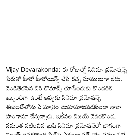
Vijay Devarakonda: ఈ రోజుల్లో సినిమా ప్ర‌మోష‌న్స్
పేరుతో హీరో హీరోయిన్స్ చేసే ర‌చ్చ మాములుగా లేదు.
వెండితెర‌పైన వీరి రొమాన్స్ చూసేందుకు కొంద‌రికి
ఇబ్బందిగా ఉంటే ఇప్పుడు సినిమా ప్ర‌మోష‌న్స్
ఈవెంట్‌లోను ఏ మాత్రం మొహ‌మాట‌ప‌డ‌కుండా నానా
హంగామా చేస్తున్నారు. ఇటీవ‌ల విజ‌య్ దేవ‌ర‌కొండ‌,
స‌మంత న‌టించిన ఖుషి సినిమా ప్ర‌మోష‌న్‌లో భాగంగా
విజ‌య్ దేవ‌ర‌కొండ స్టేజ్‌పై ఏకంగా ష‌ర్ట్ విప్పి స‌మంత‌తో