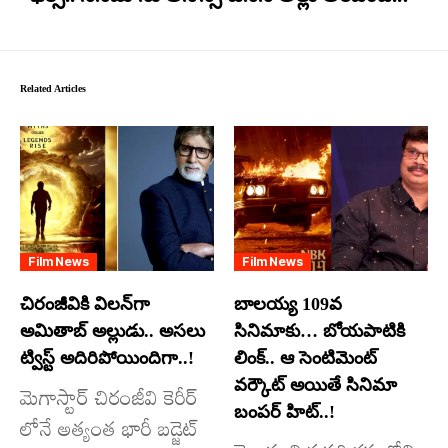
చిరంజీవికి విలన్‌గా అమితాబ్ అల్లుడు.. అసలు
ట్విస్ట్ అదిరిపోయిందిగా..!
బాలయ్య 109వ సినిమాకు… బోయపాటికి లింక్..
ఆ సెంటిమెంట్ వర్కౌట్ అయితే సినిమా బంపర్
హిట్..!
రామ్ చరణ్ – అల్లు అర్జున్ మల్టీస్టారర్​కు టైటిల్
ఫిక్స్.. సినిమాను అనౌన్స్ చేసిన అల్లు అరవింద్..!
Related Articles