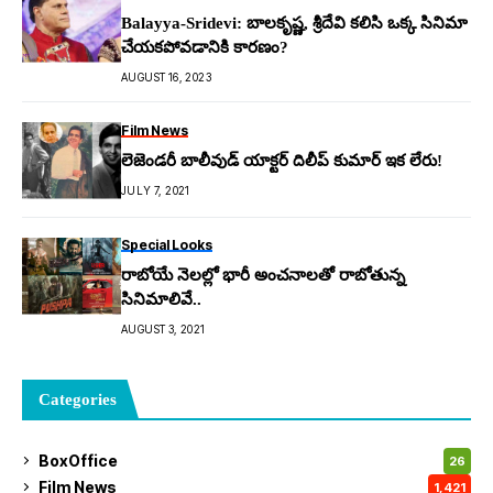
Recent Posts
Film News
How do i Get Over a Broken Heart?
MARCH 14, 2023
Film News
Balayya-Sridevi: బాల‌కృష్ణ‌, శ్రీదేవి క‌లిసి ఒక్క సినిమా
చేయ‌క‌పోవ‌డానికి కార‌ణం?
AUGUST 16, 2023
Film News
లెజెండరీ బాలీవుడ్ యాక్టర్ దిలీప్ కుమార్ ఇక లేరు!
JULY 7, 2021
Special Looks