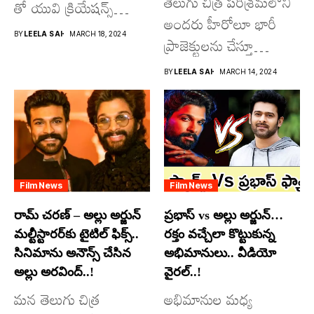
Film News
Film News
చిరంజీవికి విలన్‌గా
బాలయ్య 109వ
అమితాబ్ అల్లుడు.. అసలు
సినిమాకు… బోయపాటికి
ట్విస్ట్ అదిరిపోయిందిగా..!
లింక్.. ఆ సెంటిమెంట్
వర్కౌట్ అయితే సినిమా
మెగాస్టార్ చిరంజీవి కెరీర్
బంపర్ హిట్..!
లోనే అత్యంత భారీ బడ్జెట్
తెలుగు చిత్ర పరిశ్రమలోని
తో యువి క్రియేషన్స్
అందరు హీరోలూ భారీ
రూపొందిస్తున్న
BY
LEELA SAI
MARCH 18, 2024
ప్రాజెక్టులను చేస్తూ
విశ్వంభర...
దూసుకుపోతోన్నారు.
BY
LEELA SAI
MARCH 14, 2024
అందులో కొందరు
మాత్రమే...