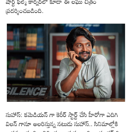
చిత్రాల‌తో బిజీ అయింది. అయితే రీతు వ‌ర్మ కూడా షార్ట్
ఫిల్మ్స్ తోనే కెరీర్ స్టార్ట్ చేసింది. సినిమాల్లోకి రాక‌ముందు
అనుకోకుండా అనే ల‌ఘు చిత్రంలో ఆమె న‌టించింది. ఈ
షార్ట్ ఫిల్మ్ 2012లో 48HR ఫిల్మ్ ప్రాజెక్ట్ పోటీలో ఉత్తమ
చిత్రం అవార్డు గెలుచుకుంది. మరియు రీతు వర్మకు ఉత్తమ
న‌టిగా అవార్డును కూడా అందుకుంది. 2013లో కేన్స్
షార్ట్ ఫిల్మ్ కార్నర్‌లో కూడా ఈ లఘు చిత్రం
ప్రదర్శించబడింది.