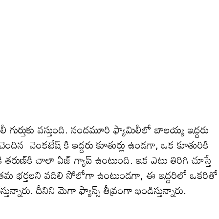
మిలీ గుర్తుకు వ‌స్తుంది. నంద‌మూరి ఫ్యామిలీలో బాల‌య్య ఇద్ద‌రు
చెందిన వెంక‌టేష్ కి ఇద్ద‌రు కూతుర్లు ఉండ‌గా, ఒక కూతురికి
రుణ్‌కి చాలా ఏజ్ గ్యాప్ ఉంటుంది. ఇక ఎటు తిరిగి చూస్తే
 త‌మ భ‌ర్త‌ల‌ని వ‌దిలి సోలోగా ఉంటుండ‌గా, ఈ ఇద్ద‌రిలో ఒక‌రితో
తున్నారు. దీనిని మెగా ఫ్యాన్స్ తీవ్రంగా ఖండిస్తున్నారు.