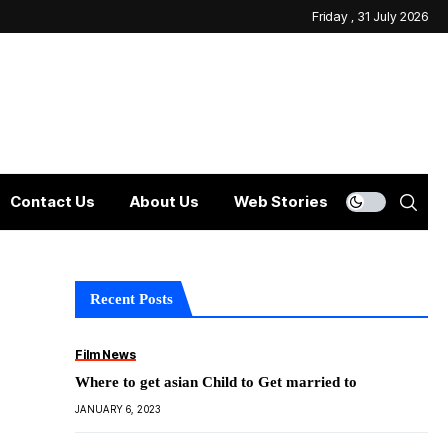
Friday , 31 July 2026
Contact Us
About Us
Web Stories
Recent Posts
Film News
Where to get asian Child to Get married to
JANUARY 6, 2023