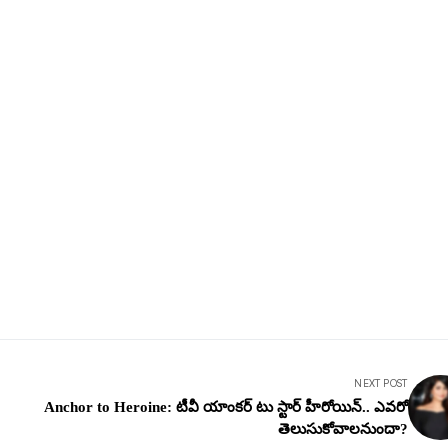
NEXT POST
Anchor to Heroine: టీవీ యాంకర్ టు స్టార్ హీరోయిన్.. ఎవరో
తెలుసుకోవాలనుందా?