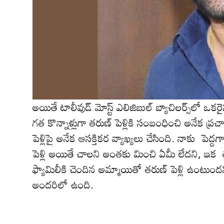
అయితే టాలీవుడ్ మోస్ట్ ఎలిజిబుల్ బ్యాచిల‌ర్స్‌లో ఒక‌
గ‌త కొన్నాళ్లుగా త‌రుణ్ పెళ్లికి సంబంధించి అనేక ప్
పెళ్లిపై అనేక ఆస‌క్తిక‌ర వ్యాఖ్య‌లు చేసింది. నాకు 
పెళ్లి అయితే చాలని అంతకు మించి ఏమీ లేదని, ఇక తర
ఫ్యామిలీకి చెందిన అమ్మాయితో త‌రుణ్ పెళ్లి ఉంటుంద
అంద‌రిలో ఉంది.