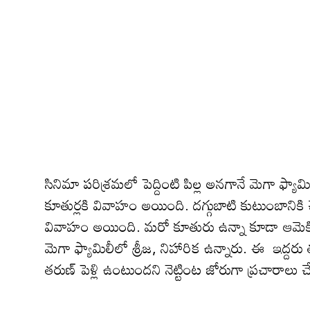
సినిమా ప‌రిశ్ర‌మ‌లో పెద్దింటి పిల్ల అన‌గానే మెగా ఫ్యా
కూతుర్ల‌కి వివాహం అయింది. ద‌గ్గుబాటి కుటుంబానికి 
వివాహం అయింది. మ‌రో కూతురు ఉన్నా కూడా ఆమెకి త‌
మెగా ఫ్యామిలీలో శ్రీజ‌, నిహారిక ఉన్నారు. ఈ ఇద్ద‌రు
త‌రుణ్ పెళ్లి ఉంటుంద‌ని నెట్టింట జోరుగా ప్ర‌చారాలు చేస్