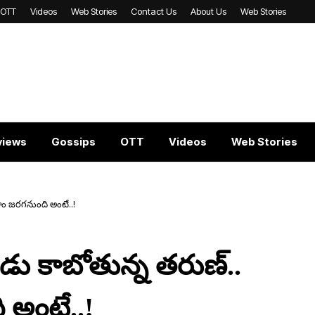
OTT
Videos
Web Stories
Contact Us
About Us
Web Stories
views
Gossips
OTT
Videos
Web Stories
ం జ‌ర‌గ‌నుంది అంటే..!
ు కాబోతున్న త‌రుణ్‌..
ి అంటే..!