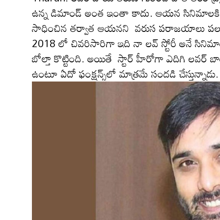
ఉన్న డిమాండ్ అంత ఇంతా కాదు. ఆయ‌న సినిమాల‌కి వి
సాధించిన త‌ర్వాత ఆయ‌న‌ని వరుస పరాజయాలు ప‌ల‌క
2018 లో చివరిసారిగా ఇది నా లవ్ స్టోరీ అనే సినిమాత
బోల్తా కొట్టింది. అయితే స్టార్ హీరోగా ఎదిగి లవర్ 
ఉంటూ ఏదో ఫంక్ష‌న్స్‌లో మాత్ర‌మే సంద‌డి చేస్తున్నాడు.