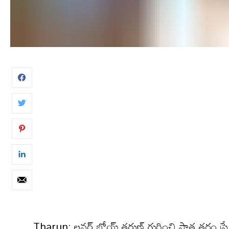
Tharun: ల‌వ‌ర్ బోయ్ త‌రుణ్ గురించి పాత త‌రం ప్రేక్ష‌క