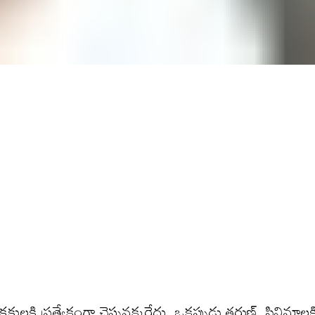
ుల‌కి ప్ర‌త్యేకంగా చెప్ప‌నక్క‌ర్లేదు. ఒక‌ప్పుడు త‌రుణ్ సినిమాలక