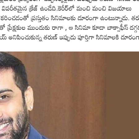
ప‌రీత‌మైన క్రేజ్ ఉండేది.కెరీర్‌లో మంచి మంచి విజ‌యాలు
‌రించ‌డంతో ప్రస్తుతం సినిమాలకు దూరంగా ఉంటున్నాడు. త‌ర
ో ప్రేక్షకుల ముందుకు రాగా , ఆ సినిమా కూడా బాక్సాఫీస్ ద‌గ్గ‌
బాయ్ అనిపించుకున్న తరుణ్ ఇప్పుడు పూర్తిగా సినిమాల‌కి దూరం