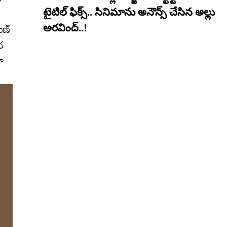
టైటిల్ ఫిక్స్.. సినిమాను అనౌన్స్ చేసిన అల్లు
ుణ్
అరవింద్..!
ర
గా