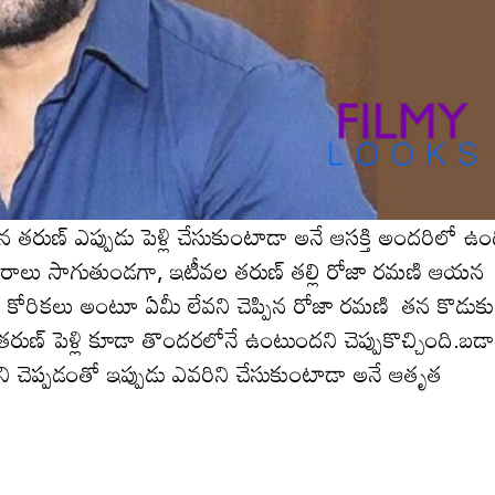
రైన త‌రుణ్ ఎప్పుడు పెళ్లి చేసుకుంటాడా అనే ఆసక్తి అంద‌రిలో ఉం
ర‌చారాలు సాగుతుండ‌గా, ఇటీవ‌ల త‌రుణ్ తల్లి రోజా ర‌మ‌ణి ఆయ‌న
పెద్దగా కోరికలు అంటూ ఏమీ లేవని చెప్పిన రోజా ర‌మ‌ణి తన కొడుకు
ుణ్ పెళ్లి కూడా తొందరలోనే ఉంటుంద‌ని చెప్పుకొచ్చింది.బ‌డా
‌ని చెప్ప‌డంతో ఇప్పుడు ఎవ‌రిని చేసుకుంటాడా అనే ఆతృత