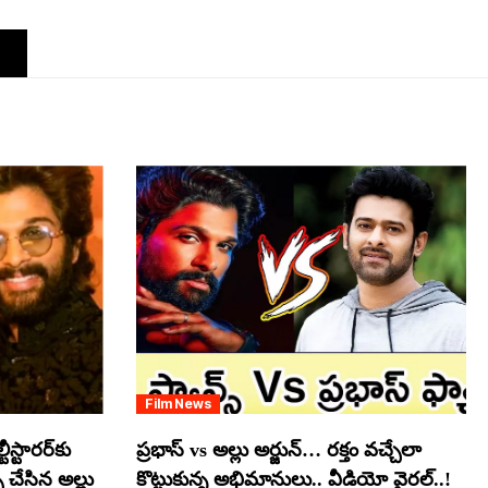
Film News
స్టారర్​కు
ప్రభాస్ vs అల్లు అర్జున్… రక్తం వచ్చేలా
్ చేసిన అల్లు
కొట్టుకున్న అభిమానులు.. వీడియో వైరల్..!