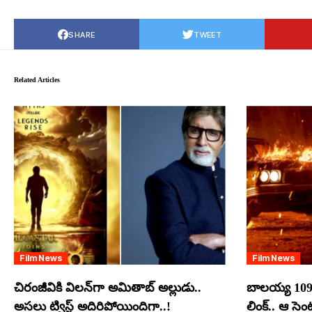
SHARE
TWEET
Related Articles
Film News
Film News
చిరంజీవికి విలన్‌గా అమితాబ్ అల్లుడు..
బాలయ్య 109
అసలు ట్విస్ట్ అదిరిపోయిందిగా..!
లింక్.. ఆ సె