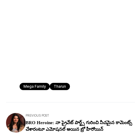
Mega Family
Tharun
PREVIOUS POST
BRO Heroine: నా ప్రైవేట్ పార్ట్స్ గురించి నీచ‌మైన కామెంట్స్
చేశారంటూ ఎమోష‌న‌ల్ అయిన బ్రో హీరోయిన్