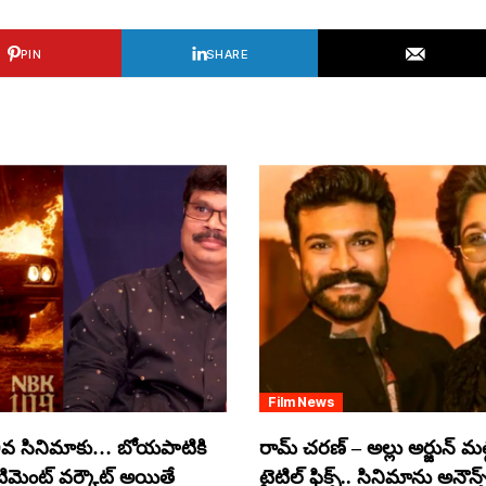
PIN
SHARE
Film News
వ సినిమాకు… బోయపాటికి
రామ్ చరణ్ – అల్లు అర్జున్ మల్టీ
ంటిమెంట్ వర్కౌట్ అయితే
టైటిల్ ఫిక్స్.. సినిమాను అనౌన్స