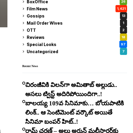
BoxOffice
26
Film News
1,421
Gossips
13
Mail Order Wives
1
OTT
2
Reviews
18
Special Looks
97
Uncategorized
7
Recent News
చిరంజీవికి విలన్‌గా అమితాబ్ అల్లుడు..
అసలు ట్విస్ట్ అదిరిపోయిందిగా..!
బాలయ్య 109వ సినిమాకు… బోయపాటికి
లింక్.. ఆ సెంటిమెంట్ వర్కౌట్ అయితే
సినిమా బంపర్ హిట్..!
ి
రామ్ చరణ్ – అల్లు అర్జున్ మల్టీస్టారర్​కు