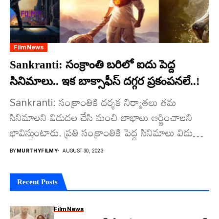
Film News
Sankranti: సంక్రాంతి బ‌రిలో ఐదు పెద్ద
సినిమాలు.. ఇక బాక్సాఫీస్ ద‌గ్గర ప్ర‌కంప‌న‌లే..!
Sankranti: సంక్రాంతికి ద‌ర్శ‌క నిర్మాత‌లు త‌మ
సినిమాల‌ని విడుద‌ల చేసి మంచి లాభాలు ఆర్జించాల‌ని
భావిస్తుంటారు. ప్ర‌తి సంక్రాంతికి పెద్ద సినిమాలు విడుద‌ల
అవుతుండ‌గా, అవి మంచి ఆద‌ర‌ణ కూడా
BY
MURTHYFILMY
AUGUST 30, 2023
నోచుకుంటాయి....
Recent Posts
Film News