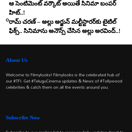
ఆ సెంటిమెంట్ వర్కౌట్ అయితే సినిమా బంపర్
హిట్..!
రామ్ చరణ్ – అల్లు అర్జున్ మల్టీస్టారర్​కు టైటిల్
ఫిక్స్.. సినిమాను అనౌన్స్ చేసిన అల్లు అరవింద్..!
About Us
Welcome to Filmylooks! Filmylooks is the celebrated hub of
our #TFI. Get #TeluguCinema updates & News of #Tollywood
celebrities & catch them on all the events around you.
Subscribe Now