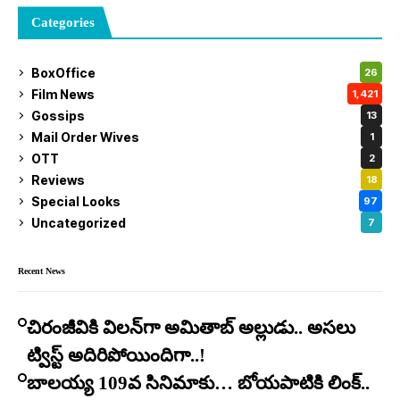
Categories
BoxOffice
26
Film News
1,421
Gossips
13
Mail Order Wives
1
OTT
2
Reviews
18
Special Looks
97
Uncategorized
7
Recent News
చిరంజీవికి విలన్‌గా అమితాబ్ అల్లుడు.. అసలు
ట్విస్ట్ అదిరిపోయిందిగా..!
బాలయ్య 109వ సినిమాకు… బోయపాటికి లింక్..