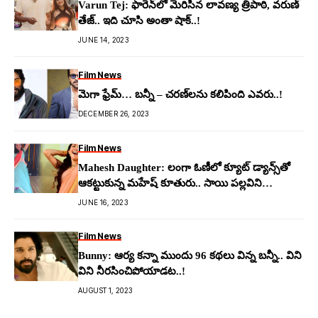
Varun Tej: ఫారెన్‌లో మెరిసిన లావ‌ణ్య త్రిపాఠి, వ‌రుణ్
తేజ్.. ఇది చూసి అంతా షాక్..!
JUNE 14, 2023
Film News
మెగా ఫ్రేమ్… బ‌న్నీ – చ‌ర‌ణ్‌ల‌ను క‌లిపింది ఎవ‌రు..!
DECEMBER 26, 2023
Film News
Mahesh Daughter: లంగా ఓణీలో క్యూట్ డ్యాన్స్‌తో
ఆక‌ట్టుకున్న మ‌హేష్ కూతురు.. సాయి ప‌ల్ల‌విని
మ‌రిపించిందిగా..!
JUNE 16, 2023
Film News
Bunny: ఆర్య కన్నా ముందు 96 క‌థ‌లు విన్న బ‌న్నీ.. విని
విని నీర‌సించిపోయాడ‌ట‌..!
AUGUST 1, 2023