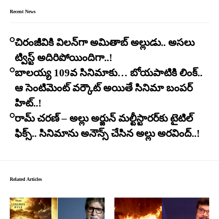
Recent News
చిరంజీవికి విలన్‌గా అమితాబ్ అల్లుడు.. అసలు
ట్విస్ట్ అదిరిపోయిందిగా..!
బాలయ్య 109వ సినిమాకు… బోయపాటికి లింక్..
ఆ సెంటిమెంట్ వర్కౌట్ అయితే సినిమా బంపర్
హిట్..!
రామ్ చరణ్ – అల్లు అర్జున్ మల్టీస్టారర్​కు టైటిల్
ఫిక్స్.. సినిమాను అనౌన్స్ చేసిన అల్లు అరవింద్..!
Related Articles