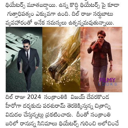
థియేటర్స్ మూతబడ్డాయి. ఉన్న కొద్ది థియేటర్స్ పై కూడా
గుత్తాధిప‌త్యం ఎక్కువ‌గా ఉంది. దిల్ రాజు స‌ర్దుబాటు
వ్య‌వ‌హారంతో అనేక స‌మస్య‌లు ఉత్ప‌న్న‌మ‌వుతున్నాయి.
దిల్ రాజు 2024 సంక్రాంతికి విజయ్ దేవరకొండ
హీరోగా దర్శకుడు పరశురామ్ తెరకెక్కిస్తున్న చిత్రాన్ని
విడుదల చేస్తున్నట్లు ప్రకటించారు. దీంతో సంక్రాంతి
బ‌రిలో రానున్న సినిమాలు థియేటర్స్ గురించి ఆలోచించే