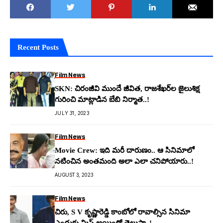
Recent Posts
Film News
SKN: చిరంజీవి ముందే జీవిత‌, రాజ‌శేఖ‌ర్‌ల జైలుశిక్ష
గురించి మాట్లాడిన బేబి నిర్మాత‌..!
JULY 31, 2023
Film News
Movie Crew: ఇది మ‌రీ దారుణం.. ఆ సినిమాలో
న‌టించిన అంత‌మంది అలా ఎలా చ‌నిపోయారు..!
AUGUST 3, 2023
Film News
చిరు, S V కృష్ణారెడ్డి కాంబోలో రావాల్సిన సినిమా