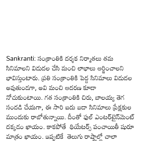
Sankranti: సంక్రాంతికి ద‌ర్శ‌క నిర్మాత‌లు త‌మ
సినిమాల‌ని విడుద‌ల చేసి మంచి లాభాలు ఆర్జించాల‌ని
భావిస్తుంటారు. ప్ర‌తి సంక్రాంతికి పెద్ద సినిమాలు విడుద‌ల
అవుతుండ‌గా, అవి మంచి ఆద‌ర‌ణ కూడా
నోచుకుంటాయి. గత సంక్రాంతికి చిరు, బాల‌య్య తెగ
సంద‌డి చేయ‌గా, ఈ సారి ఐదు బ‌డా సినిమాలు ప్రేక్ష‌కుల
ముందుకు రాబోతున్నాయి. దీంతో ఫుల్ ఎంట‌ర్‌టైన్‌మెంట్
ద‌క్క‌డం ఖాయం. కాక‌పోతే థియేటర్స్ పంచాయితీ షురూ
మాత్రం ఖాయం. ఇప్ప‌టికే తెలుగు రాష్ట్రాల్లో చాలా