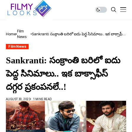
Film
Home
Sankranti: సంక్రాంతి బ‌రిలో ఐదు పెద్ద సినిమాలు.. ఇక బాక్సాఫీస్
News
ద‌గ్గర ప్ర‌కంప‌న‌లే..!
Film News
Sankranti: సంక్రాంతి బ‌రిలో ఐదు
పెద్ద సినిమాలు.. ఇక బాక్సాఫీస్
ద‌గ్గర ప్ర‌కంప‌న‌లే..!
AUGUST 30, 2023
1 MINS READ