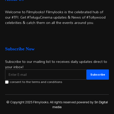
Welcome to Filmylooks! Filmylooks is the celebrated hub of
our #TFI. Get #TeluguCinema updates & News of #Tollywood
celebrities & catch them on all the events around you.
Subscribe Now
Subscribe to our mailing list to receives daily updates direct to
your inbox!
I consent to the terms and conditions
© Copyright 2025 Filmylooks. All rights reserved powered by
Sn Digital
media