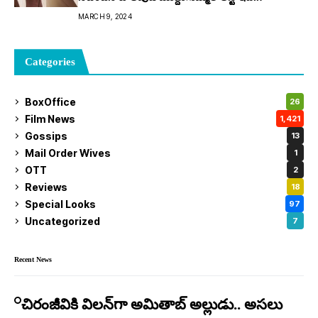
MARCH 9, 2024
Categories
BoxOffice
26
Film News
1,421
Gossips
13
Mail Order Wives
1
OTT
2
Reviews
18
Special Looks
97
Uncategorized
7
Recent News
చిరంజీవికి విలన్‌గా అమితాబ్ అల్లుడు.. అసలు