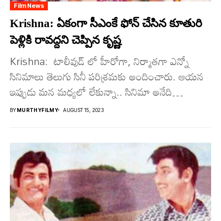
Film News
Krishna: ఏకంగా సీఎంకే ఫోన్ చేసిన కూతురి
పెళ్లికి రావద్దని చెప్పిన కృష్ణ
Krishna: టాలీవుడ్ లో హీరోగా, నిర్మాతగా ఎన్నో
సినిమాలు తెలుగు సినీ పరిశ్రమకు అందించారు. ఆయన
ఇప్పుడు మన మధ్యలో లేకున్నా.. సినిమా అనేది
ఉన్నంతకాలం ఆయన ప్రతి ప్రేక్షకుడి గుండెల్లో...
BY
MURTHYFILMY
AUGUST 15, 2023