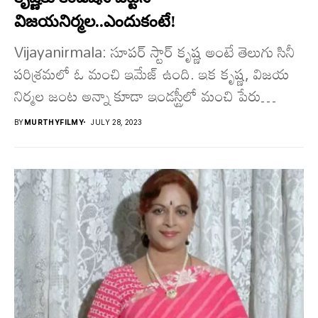
విజయనిర్మల..ఎందుకంటే!
Vijayanirmala: సూపర్ స్టార్ కృష్ణ అంటే తెలుగు సినీ
పరిశ్రమలో ఓ మంచి ఇమేజ్ ఉంది. ఇక కృష్ణ, విజయ
నిర్మల జంట అన్నా కూడా ఇండస్ట్రీలో మంచి పేరు
ఉంది....
BY
MURTHYFILMY
JULY 28, 2023