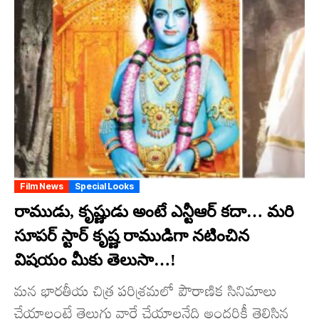
Film News
Special Looks
రాముడు, కృష్ణుడు అంటే ఎన్టీఆర్ క‌దా… మరి
సూపర్ స్టార్ కృష్ణ రాముడిగా నటించిన
విషయం మీకు తెలుసా…!
మన భారతీయ చిత్ర పరిశ్రమలో పౌరాణిక సినిమాలు
చేయాలంటే తెలుగు వారే చేయాలనేది అందరికీ తెలిసిన