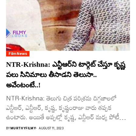
Film News
NTR-Krishna: ఎన్టీఆర్‌ని టార్గెట్ చేస్తూ కృష్ణ
ప‌లు సినిమాలు తీసాడ‌ని తెలుసా..
అవేంటంటే..!
NTR-Krishna: తెలుగు చిత్ర ప‌రిశ్ర‌మ దిగ్గ‌జాల‌లో
ఎన్టీఆర్, ఎన్టీఆర్, కృష్ణ‌, కృష్ణంరాజు వారు త‌ప్ప‌క
ఉంటారు. అయితే అప్ప‌ట్లో కృష్ణ‌, ఎన్టీఆర్ మ‌ధ్య పోటీ
చాలా ఉండేది. కేవ‌లం సినిమాల‌లోనే కాదు...
BY
MURTHYFILMY
AUGUST 11, 2023