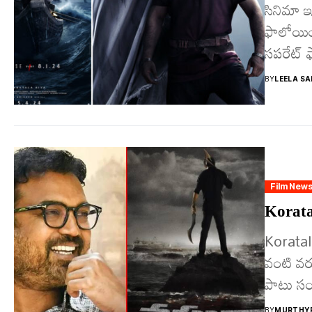
సినిమా ఇం
ఫాలోయింగ
సపరేట్ 
BY
LEELA SA
Film New
Koratala 
Koratala
వంటి వర
పాటు సంద
BY
MURTHYF