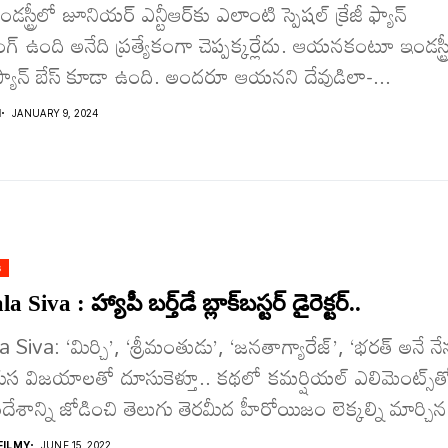
డస్ట్రీలో జూనియర్ ఎన్టీఆర్‌కు ఎలాంటి స్పెషల్ క్రేజీ ఫ్యాన్
్ ఉంది అనేది ప్రత్యేకంగా చెప్పక్కర్లేదు. ఆయనకంటూ ఇండస్ట్ర
ఫ్యాన్ బేస్ కూడా ఉంది. అందరూ ఆయనని దేవుడిలా-...
I
JANUARY 9, 2024
s
Siva : హ్యాపీ బర్త్‌డే బ్లాక్‌బస్టర్ డైరెక్టర్‌..
 Siva: ‘మిర్చి’, ‘శ్రీమంతుడు’, ‘జనతాగ్యారేజ్’, ‘భరత్ అనే నే
ుస విజయాలతో దూసుకెళ్తూ.. కథలో కమర్షియల్ ఎలిమెంట్స్‌త
ేశాన్ని జోడించి తెలుగు తెరమీద హీరోయిజం లెక్కల్ని మార్చిన
ILMY
JUNE 15, 2022