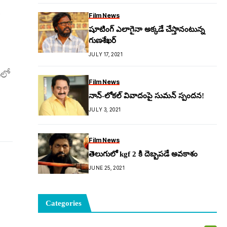
Film News
షూటింగ్ ఎలాగైనా అక్కడే చేస్తానంటున్న
గుణశేఖర్
JULY 17, 2021
ిలో
Film News
నాన్-లోకల్ వివాదంపై సుమన్ స్పందన!
JULY 3, 2021
Film News
తెలుగులో kgf 2 కి దెబ్బపడే అవకాశం
JUNE 25, 2021
Categories