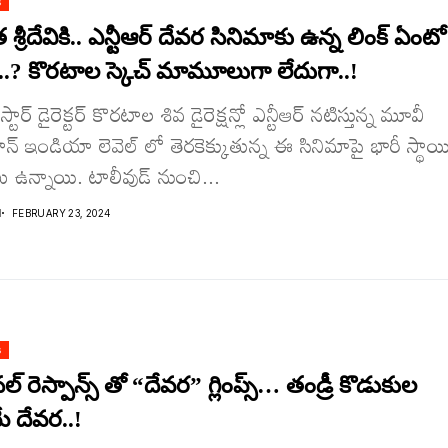
s
శ్రీదేవికి.. ఎన్టీఆర్ దేవర సినిమాకు ఉన్న లింక్ ఏంటో
..? కొరటాల స్కెచ్ మామూలుగా లేదుగా..!
్టార్ డైరెక్టర్ కొరటాల శివ డైరెక్షన్లో ఎన్టీఆర్ నటిస్తున్న మూవీ
ాన్ ఇండియా లెవెల్ లో తెరకెక్కుతున్న ఈ సినిమాపై భారీ స్థాయ
 ఉన్నాయి. టాలీవుడ్ నుంచి...
I
FEBRUARY 23, 2024
s
నల్ రెస్పాన్స్ తో “దేవర” గ్లింప్స్… తండ్రీ కొడుకుల
ే దేవర..!