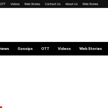
OTT
Videos
Web Stories
Contact Us
About Us
Web Stories
views
Gossips
OTT
Videos
Web Stories