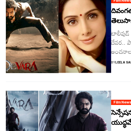
Film New
దివంగత 
తెలుసా
టాలీవుడ్ స
దేవర.. ప
అంచనాలు
BY
LEELA SA
Film New
సెన్సేష
యుద్ధమ