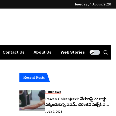
Tuesday , 4 August 2026
Contact Us
About Us
Web Stories
Recent Posts
Film News
Pawan Chiranjeevi: చేతులపై 22 కార్లు
ఎక్కించుకున్న ప‌వ‌న్.. చిరంజీవి సెట్స్‌కి వెళ్లి
అంద‌ర్నీ..
JULY 3, 2023