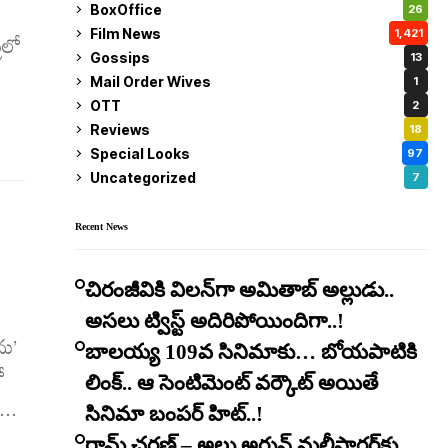
BoxOffice
26
ీలో
Film News
1,421
Gossips
13
Mail Order Wives
1
OTT
2
Reviews
18
Special Looks
97
Uncategorized
7
Recent News
చిరంజీవికి విలన్‌గా అమితాబ్ అల్లుడు..
అసలు ట్విస్ట్ అదిరిపోయిందిగా..!
ను’
బాలయ్య 109వ సినిమాకు… బోయపాటికి
ో
లింక్.. ఆ సెంటిమెంట్ వర్కౌట్ అయితే
...
సినిమా బంపర్ హిట్..!
రామ్ చరణ్ – అల్లు అర్జున్ మల్టీస్టారర్​కు