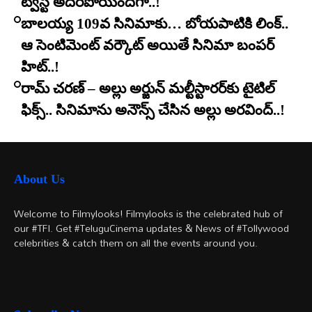
ట్విస్ట్ అదిరిపోయిందిగా..!
బాలయ్య 109వ సినిమాకు… బోయపాటికి లింక్..
ఆ సెంటిమెంట్ వర్కౌట్ అయితే సినిమా బంపర్
హిట్..!
రామ్ చరణ్ – అల్లు అర్జున్ మల్టీస్టారర్​కు టైటిల్
ఫిక్స్.. సినిమాను అనౌన్స్ చేసిన అల్లు అరవింద్..!
About Us
Welcome to Filmylooks! Filmylooks is the celebrated hub of
our #TFI. Get #TeluguCinema updates & News of #Tollywood
celebrities & catch them on all the events around you.