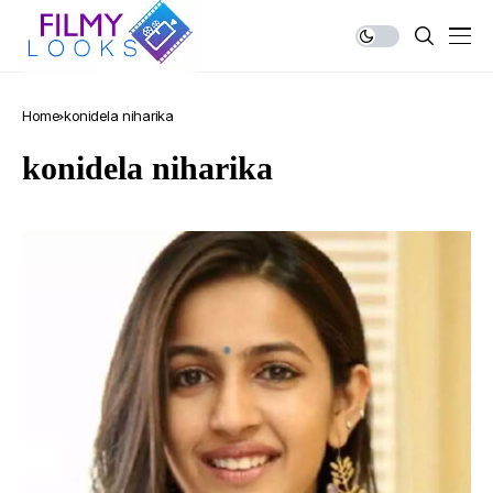
Home
konidela niharika
konidela niharika