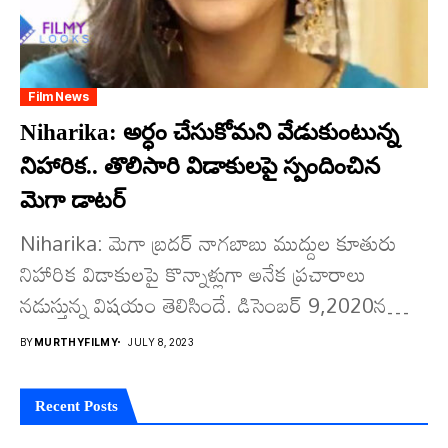
Film News
Niharika: అర్ధం చేసుకోమ‌ని వేడుకుంటున్న
నిహారిక‌.. తొలిసారి విడాకుల‌పై స్పందించిన
మెగా డాట‌ర్
Niharika: మెగా బ్ర‌దర్ నాగబాబు ముద్దుల కూతురు
నిహారిక విడాకుల‌పై కొన్నాళ్లుగా అనేక ప్ర‌చారాలు
న‌డుస్తున్న విష‌యం తెలిసిందే. డిసెంబ‌ర్ 9,2020న
రాజ‌స్తాన్‌లోని ఉద‌య్ పూర్ ప్యాలెస్‌లో వీరిద్ద‌రు వివాహం
BY
MURTHYFILMY
JULY 8, 2023
చేసుకోగా,...
Recent Posts