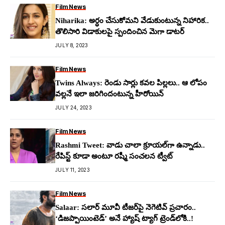
Film News
Niharika: అర్ధం చేసుకోమ‌ని వేడుకుంటున్న నిహారిక‌..
తొలిసారి విడాకుల‌పై స్పందించిన మెగా డాట‌ర్
JULY 8, 2023
Film News
Twins Always: రెండు సార్లు క‌వల పిల్ల‌లు.. ఆ లోపం
వ‌ల్ల‌నే ఇలా జ‌రిగిందంటున్న హీరోయిన్
JULY 24, 2023
Film News
Rashmi Tweet: వాడు చాలా క్రూయ‌ల్‌గా ఉన్నాడు..
రేపిస్ట్ కూడా అంటూ ర‌ష్మీ సంచ‌ల‌న ట్వీట్
JULY 11, 2023
Film News
Salaar: స‌లార్ మూవీ టీజ‌ర్‌పై నెగెటివ్ ప్ర‌చారం..
‘డిజప్పాయింటెడ్’ అనే హ్యాష్ ట్యాగ్ ట్రెండ్‌లోకి..!