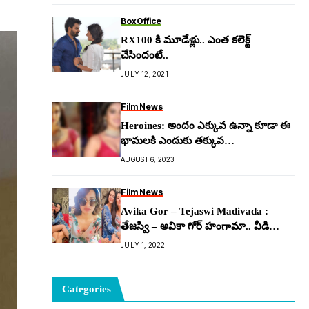
BoxOffice
RX100 కి మూడేళ్లు.. ఎంత కలెక్ట్
చేసిందంటే..
JULY 12, 2021
Film News
Heroines: అందం ఎక్కువ ఉన్నా కూడా ఈ
భామ‌ల‌కి ఎందుకు త‌క్కువ
అవ‌కాశాలొస్తున్నాయి..!
AUGUST 6, 2023
Film News
Avika Gor – Tejaswi Madivada :
తేజస్వి – అవికా గోర్ హంగామా.. వీడియో
వైరల్..
JULY 1, 2022
Categories