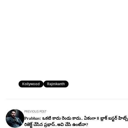
Kollywood
Rajinikanth
PREVIOUS POST
Prabhas: ఒకటి కాదు రెండు కాదు.. ఏకంగా 8 బ్లాక్ బస్టర్ హిట్స
రిజెక్ట్ చేసిన ప్రభాస్..అవి చేసి ఉంటేనా?