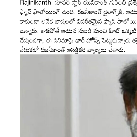
Rajinikanth: సూప‌ర్ స్టార్ ర‌జ‌నీకాంత్ గురించి ప్ర‌త
ఫ్యాన్ ఫాలోయింగ్ ఉంది. ర‌జ‌నీకాంత్ డైలాగ్స్‌కి, ఆయ
కాకుండా అనేక భాష‌ల‌లో విప‌రీత‌మైన ఫ్యాన్ ఫాలోయింగ్ 
ఉన్నారు. కాక‌పోతే ఆయ‌న నుండి మంచి హిట్ ఒక్క‌టి కూ
చేస్తుండ‌గా, ఈ సినిమాపై భారీ హోప్స్ పెట్టుకున్నారు తల
వేడుక‌లో ర‌జనీకాంత్ ఆస‌క్తిక‌ర వ్యాఖ్య‌లు చేశారు.