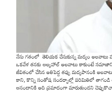
నేను గ‌తంలో తెలియక చేసుకున్న మద్యం అలవాటు వ‌ల
ఒక‌వేళ త‌నకు ఆల్కహాల్‌ అలవాటు కాకుంటే సమాజాని
జీవితంలో చేసిన అతిపెద్ద తప్పు మద్యపానంకి అల‌వాటు 
కాని, కొన్ని సంతోష సందర్భాల్లో పరిమితిలో తాగండి అన
ఆనందానికి అది ప్ర‌మాదంగా మారుతుంద‌ని చెప్పుకొచ్చా