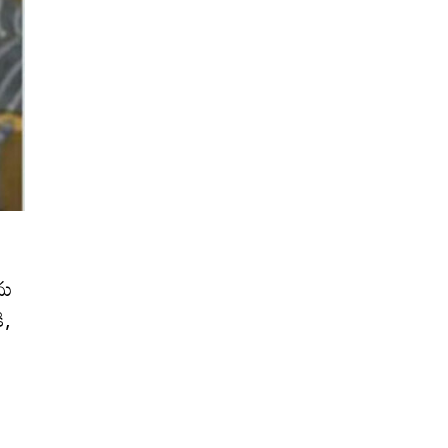
ను
ి,