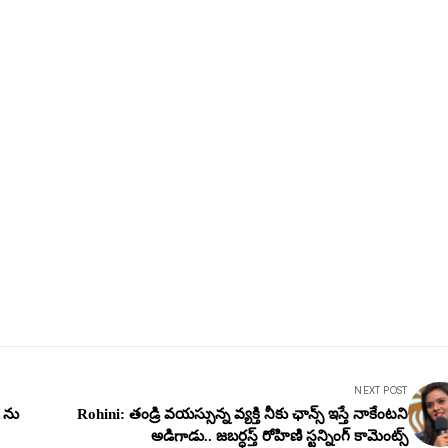
NEXT POST
్ ను
Rohini: తండ్రి వ‌య‌స్సున్న వ్య‌క్తి నీకు ఛాన్స్ ఇస్తే నాకేంట‌ని
అడిగాడు.. జ‌బ‌ర్ధ‌స్త్ రోహిణి స్ట‌న్నింగ్ కామెంట్స్