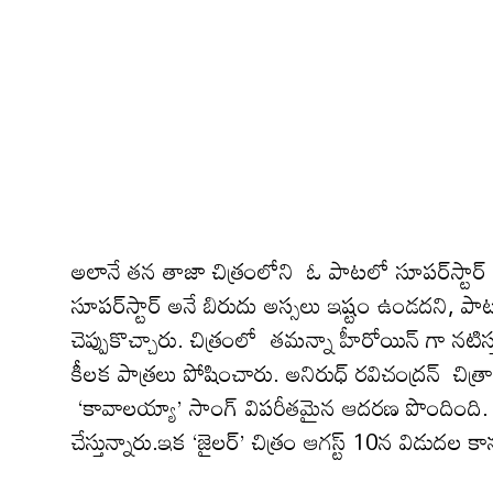
అలానే త‌న తాజా చిత్రంలోని ఓ పాటలో సూపర్‌స్టార
సూపర్‌స్టార్‌ అనే బిరుదు అస్సలు ఇష్టం ఉండదని, పా
చెప్పుకొచ్చారు. చిత్రంలో తమన్నా హీరోయిన్ గా నటి
కీలక పాత్ర‌లు పోషించారు. అనిరుధ్ ర‌విచంద్ర‌న్ చిత
‘కావాలయ్యా’ సాంగ్ విపరీతమైన ఆదరణ పొందింది. సామాన్
చేస్తున్నారు.ఇక ‘జైలర్‌’ చిత్రం ఆగస్ట్‌ 10న విడుదల క