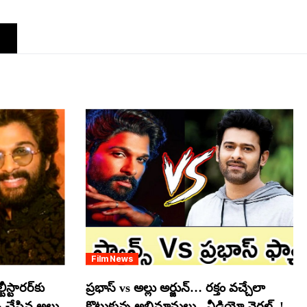
Film News
స్టారర్​కు
ప్రభాస్ vs అల్లు అర్జున్… రక్తం వచ్చేలా
్ చేసిన అల్లు
కొట్టుకున్న అభిమానులు.. వీడియో వైరల్..!