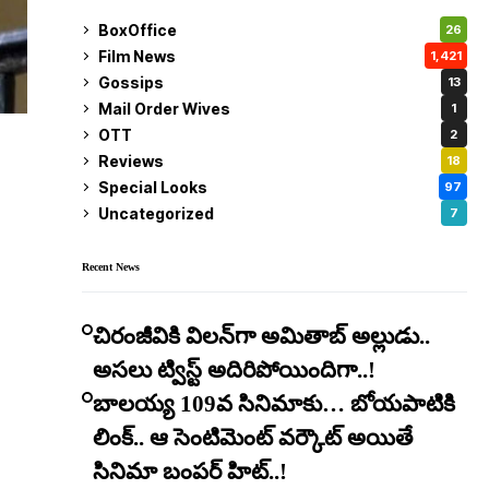
BoxOffice
26
Film News
1,421
Gossips
13
Mail Order Wives
1
OTT
2
Reviews
18
Special Looks
97
Uncategorized
7
Recent News
చిరంజీవికి విలన్‌గా అమితాబ్ అల్లుడు..
అసలు ట్విస్ట్ అదిరిపోయిందిగా..!
బాలయ్య 109వ సినిమాకు… బోయపాటికి
లింక్.. ఆ సెంటిమెంట్ వర్కౌట్ అయితే
సినిమా బంపర్ హిట్..!