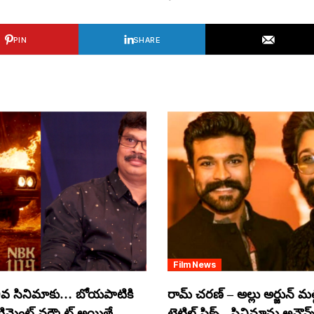
PIN
SHARE
Film News
వ సినిమాకు… బోయపాటికి
రామ్ చరణ్ – అల్లు అర్జున్ మల్టీ
ంటిమెంట్ వర్కౌట్ అయితే
టైటిల్ ఫిక్స్.. సినిమాను అనౌన్స