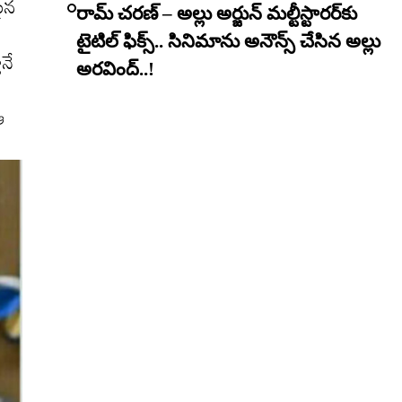
మైన
రామ్ చరణ్ – అల్లు అర్జున్ మల్టీస్టారర్​కు
టైటిల్ ఫిక్స్.. సినిమాను అనౌన్స్ చేసిన అల్లు
ూనే
అరవింద్..!
ఆ