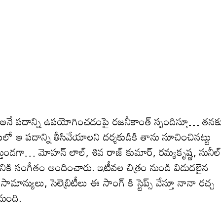
్‌ అనే పదాన్ని ఉపయోగించడంపై రజనీకాంత్‌ స్పందిస్తూ… తనక
టలో ఆ పదాన్ని తీసివేయాలని దర్శకుడికి తాను సూచించినట్టు
స్తుండగా… మోహన్ లాల్, శివ రాజ్ కుమార్, రమ్యకృష్ణ, సునీల్
్రానికి సంగీతం అందించారు. ఇటీవ‌ల చిత్రం నుండి విడుద‌లైన
యులు, సెలెబ్రిటీలు ఈ సాంగ్ కి స్టెప్స్ వేస్తూ నానా ర‌చ్చ
ానుంది.