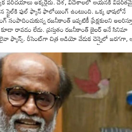
్యేక ప‌రిచ‌యాలు అక్క‌ర్లేదు. దేశ‌, విదేశాల‌లో ఆయ‌న‌కి విప‌రీత‌
‌న స్టైల్‌కి ఫుల్ ఫ్యాన్ ఫాలోయింగ్ ఉంటుంది. ఒక్క భాష‌లోనే
సంపాదించుకున్న ర‌జ‌నీకాంత్ ఇప్పటికీ ప్రేక్ష‌కుల‌ని అల‌రిస్త
డా రావ‌డం లేదు. ప్ర‌స్తుతం ర‌జ‌నీకాంత్ జైల‌ర్ అనే సినిమా
ైవా ఫ్యాన్స్. రీసెంట్‌గా చిత్ర ఆడియో వేడుక చెన్నైలో జ‌ర‌గ‌గా, 