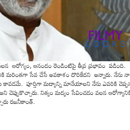
‌న ఆరోగ్యం, ఆనందం రెండింటిపై తీవ్ర ప్రభావం ప‌డింది.
కి మరింతగా సేవ చేసే అవకాశం దొరికేదని అన్నారు. నేను నా
కావ‌డ‌మే. పూర్తిగా మద్యాన్ని మానేయాలని నేను ఎవ‌రికి చెప్ప‌
ి చెప్పుకొచ్చారు. నిత్యం మ‌ద్యం సేవించ‌డం వ‌ల‌న ఆరోగ్యానిక
రు ర‌జ‌నీకాంత్‌.