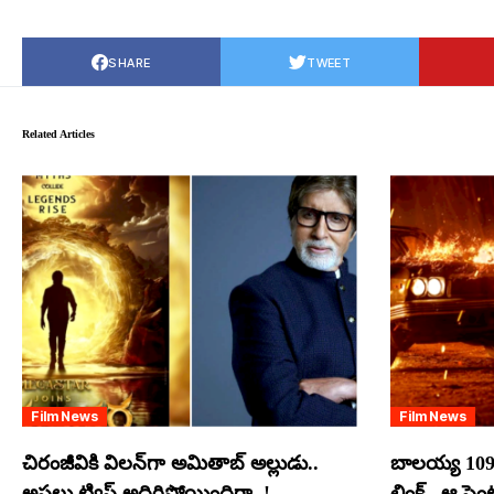
SHARE
TWEET
Related Articles
Film News
Film News
చిరంజీవికి విలన్‌గా అమితాబ్ అల్లుడు..
బాలయ్య 109
అసలు ట్విస్ట్ అదిరిపోయిందిగా..!
లింక్.. ఆ సె