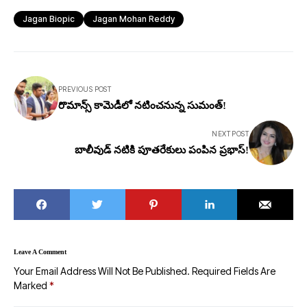
Jagan Biopic
Jagan Mohan Reddy
PREVIOUS POST
రొమాన్స్ కామెడీలో నటించనున్న సుమంత్!
NEXT POST
బాలీవుడ్ నటికి పూతరేకులు పంపిన ప్రభాస్!
Leave A Comment
Your Email Address Will Not Be Published.
Required Fields Are
Marked
*