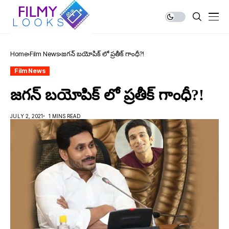
Home
Film News
జగన్ బయోపిక్ లో ప్రతీక్ గాంధీ?!
Film News
జగన్ బయోపిక్ లో ప్రతీక్ గాంధీ?!
JULY 2, 2021
1 MINS READ