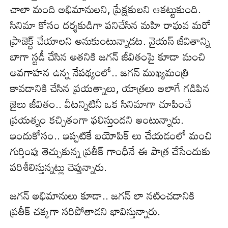
చాలా మంది అభిమానులని, ప్రేక్షకులని ఆకట్టుకుంది.
సినిమా కోసం దర్శకుడిగా పనిచేసిన మహి రాఘవ మరో
ప్రాజెక్ట్ చేయాలని అనుకుంటున్నాడట. వైయస్ జీవితాన్ని
బాగా స్టడీ చేసిన అతనికి జగన్ జీవితంపై కూడా మంచి
అవగాహన ఉన్న నేపథ్యంలో.. జగన్ ముఖ్యమంత్రి
కావడానికి చేసిన ప్రయత్నాలు, యాత్రలు అలాగే గడిపిన
జైలు జీవితం.. వీటన్నిటినీ ఒక సినిమాగా చూపించే
ప్రయత్నం కచ్చితంగా ఫలిస్తుందని అంటున్నారు.
ఇందుకోసం.. ఇప్పటికే బయోపిక్ లు చేయడంలో మంచి
గుర్తింపు తెచ్చుకున్న ప్రతీక్ గాంధీనే ఈ పాత్ర చేసేందుకు
పరిశీలిస్తున్నట్లు చెప్తున్నారు.
జగన్ అభిమానులు కూడా.. జగన్ లా నటించడానికి
ప్రతీక్ చక్కగా సరిపోతాడని భావిస్తున్నారు.