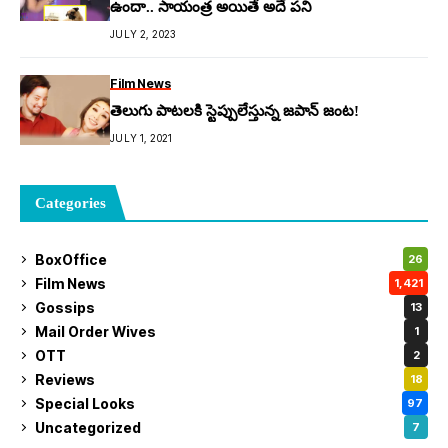
ఉందా.. సాయంత్ర అయితే అదే ప‌ని
JULY 2, 2023
Film News
తెలుగు పాటలకి స్టెప్పులేస్తున్న జపాన్ జంట!
JULY 1, 2021
Categories
BoxOffice
26
Film News
1,421
Gossips
13
Mail Order Wives
1
OTT
2
Reviews
18
Special Looks
97
Uncategorized
7