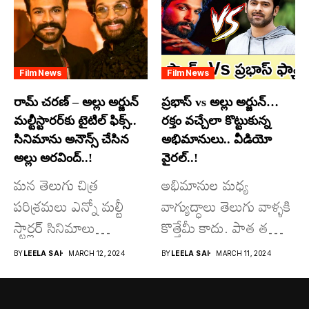
Film News
Film News
రామ్ చరణ్ – అల్లు అర్జున్
ప్రభాస్ vs అల్లు అర్జున్…
మల్టీస్టారర్​కు టైటిల్ ఫిక్స్..
రక్తం వచ్చేలా కొట్టుకున్న
సినిమాను అనౌన్స్ చేసిన
అభిమానులు.. వీడియో
అల్లు అరవింద్..!
వైరల్..!
మన తెలుగు చిత్ర
అభిమానుల మధ్య
పరిశ్రమలు ఎన్నో మల్టీ
వాగ్యుద్ధాలు తెలుగు వాళ్ళకి
స్టార్లర్ సినిమాలు
కొత్తేమీ కాదు. పాత తరం
వచ్చాయి.. కొన్ని సినిమాలు
నటుల నుంచి నేటి...
BY
LEELA SAI
MARCH 12, 2024
BY
LEELA SAI
MARCH 11, 2024
అయితే...