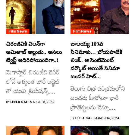
Film News
Film News
చిరంజీవికి విలన్‌గా
బాలయ్య 109వ
అమితాబ్ అల్లుడు.. అసలు
సినిమాకు… బోయపాటికి
ట్విస్ట్ అదిరిపోయిందిగా..!
లింక్.. ఆ సెంటిమెంట్
వర్కౌట్ అయితే సినిమా
మెగాస్టార్ చిరంజీవి కెరీర్
బంపర్ హిట్..!
లోనే అత్యంత భారీ బడ్జెట్
తెలుగు చిత్ర పరిశ్రమలోని
తో యువి క్రియేషన్స్
అందరు హీరోలూ భారీ
రూపొందిస్తున్న
BY
LEELA SAI
MARCH 18, 2024
ప్రాజెక్టులను చేస్తూ
విశ్వంభర...
దూసుకుపోతోన్నారు.
BY
LEELA SAI
MARCH 14, 2024
అందులో కొందరు
మాత్రమే...