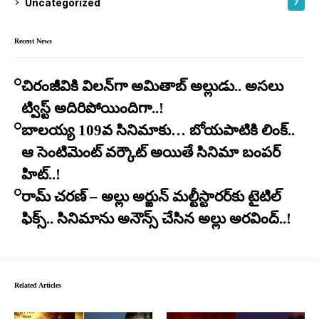
Uncategorized
7
Recent News
చిరంజీవికి విలన్‌గా అమితాబ్ అల్లుడు.. అసలు
ట్విస్ట్ అదిరిపోయిందిగా..!
బాలయ్య 109వ సినిమాకు… బోయపాటికి లింక్..
ఆ సెంటిమెంట్ వర్కౌట్ అయితే సినిమా బంపర్
హిట్..!
రామ్ చరణ్ – అల్లు అర్జున్ మల్టీస్టారర్​కు టైటిల్
ఫిక్స్.. సినిమాను అనౌన్స్ చేసిన అల్లు అరవింద్..!
Related Articles