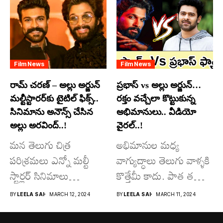
మాత్రమే...
Film News
Film News
రామ్ చరణ్ – అల్లు అర్జున్
ప్రభాస్ vs అల్లు అర్జున్…
మల్టీస్టారర్​కు టైటిల్ ఫిక్స్..
రక్తం వచ్చేలా కొట్టుకున్న
సినిమాను అనౌన్స్ చేసిన
అభిమానులు.. వీడియో
అల్లు అరవింద్..!
వైరల్..!
మన తెలుగు చిత్ర
అభిమానుల మధ్య
పరిశ్రమలు ఎన్నో మల్టీ
వాగ్యుద్ధాలు తెలుగు వాళ్ళకి
స్టార్లర్ సినిమాలు
కొత్తేమీ కాదు. పాత తరం
వచ్చాయి.. కొన్ని సినిమాలు
నటుల నుంచి నేటి...
BY
LEELA SAI
MARCH 12, 2024
BY
LEELA SAI
MARCH 11, 2024
అయితే...