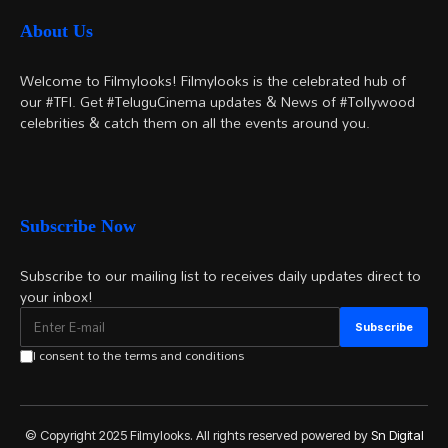
About Us
Welcome to Filmylooks! Filmylooks is the celebrated hub of
our #TFI. Get #TeluguCinema updates & News of #Tollywood
celebrities & catch them on all the events around you.
Subscribe Now
Subscribe to our mailing list to receives daily updates direct to
your inbox!
I consent to the terms and conditions
© Copyright 2025 Filmylooks. All rights reserved powered by
Sn Digital