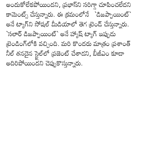
అందుకోలేకపోయిందని, ప్ర‌భాస్‌ని స‌రిగ్గా చూపించ‌లేద‌ని
కామెంట్స్ చేస్తున్నారు. ఈ క్ర‌మంలోనే `డిజప్పాయింట్‌`
అనే ట్యాగ్‌ని సోషల్‌ మీడియాలో తెగ‌ ట్రెండ్‌ చేస్తున్నారు.
`సలార్‌ డిజప్పాయింట్‌` అనే హ్యాష్ ట్యాగ్ ఇప్పుడు
ట్రెండింగ్‌లోకి వ‌చ్చింది. మరి కొంద‌రు మాత్రం ప్ర‌శాంత్
నీల్ త‌న‌దైన స్టైల్‌లో ప్ర‌జెంట్ చేశాడని, బీజీఎం కూడా
అదిరిపోయింద‌ని చెప్పుకొస్తున్నారు.