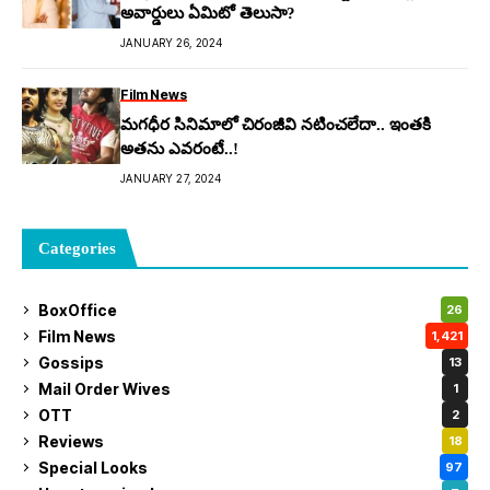
అవార్డులు ఏమిటో తెలుసా?
JANUARY 26, 2024
Film News
మగధీర సినిమాలో చిరంజీవి నటించలేదా.. ఇంత‌కి
అత‌ను ఎవ‌రంటే..!
JANUARY 27, 2024
Categories
BoxOffice
26
Film News
1,421
Gossips
13
Mail Order Wives
1
OTT
2
Reviews
18
Special Looks
97