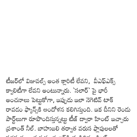
టీజ‌ర్‌లో విజువ‌ల్స్ అంత క్లారిటీ లేవ‌ని, వీఎఫ్‌ఎక్స్
క్వాలిటీగా లేవని అంటున్నారు. `సలార్‌` పై భారీ
అంచ‌నాలు పెట్టుకోగా, ఇప్పుడు ఇలా నెగెటివ్ టాక్
రావ‌డం ఫ్యాన్స్‌కి ఆందోళ‌న క‌లిగిస్తుంది. ఇక దీనిని రెండు
పార్ట్‌లుగా రూపొందిస్తున్న‌ట్టు టీజ్ ద్వారా హింట్ ఇచ్చారు
ప్ర‌శాంత్ నీల్. బాహుబ‌లి త‌ర్వాత వ‌రుస ఫ్లాపుల‌ల‌తో