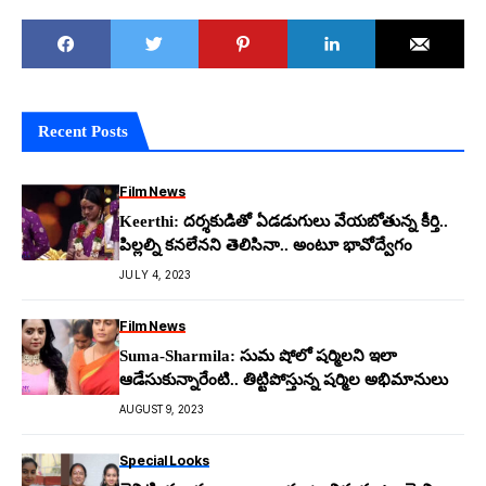
Recent Posts
Film News
Keerthi: ద‌ర్శ‌కుడితో ఏడ‌డుగులు వేయ‌బోతున్న కీర్తి..
పిల్ల‌ల్ని క‌న‌లేన‌ని తెలిసినా.. అంటూ భావోద్వేగం
JULY 4, 2023
Film News
Suma-Sharmila: సుమ షోలో ష‌ర్మిల‌ని ఇలా
ఆడేసుకున్నారేంటి.. తిట్టిపోస్తున్న ష‌ర్మిల అభిమానులు
AUGUST 9, 2023
Special Looks