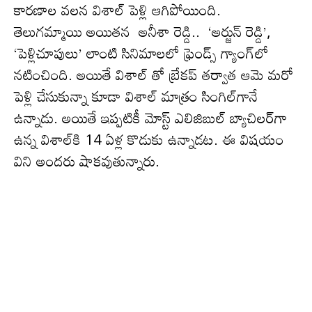
కార‌ణాల వ‌లన విశాల్ పెళ్లి ఆగిపోయింది.
తెలుగమ్మాయి అయిత‌న అనీశా రెడ్డి.. ‘అర్జున్ రెడ్డి’,
‘పెళ్లిచూపులు’ లాంటి సినిమాలలో ఫ్రెండ్స్ గ్యాంగ్‌లో
న‌టించింది. అయితే విశాల్ తో బ్రేక‌ప్ త‌ర్వాత ఆమె మ‌రో
పెళ్లి చేసుకున్నా కూడా విశాల్ మాత్రం సింగిల్‌గానే
ఉన్నాడు. అయితే ఇప్ప‌టికీ మోస్ట్ ఎలిజిబుల్ బ్యాచిల‌ర్‌గా
ఉన్న విశాల్‌కి 14 ఏళ్ల కొడుకు ఉన్నాడ‌ట‌. ఈ విష‌యం
విని అంద‌రు షాక‌వుతున్నారు.