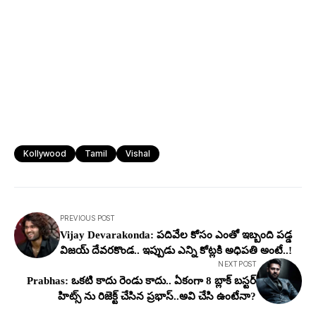
Kollywood
Tamil
Vishal
PREVIOUS POST
Vijay Devarakonda: ప‌దివేల కోసం ఎంతో ఇబ్బంది ప‌డ్డ
విజ‌య్ దేవ‌రకొండ‌.. ఇప్పుడు ఎన్ని కోట్లకి అధిప‌తి అంటే..!
NEXT POST
Prabhas: ఒకటి కాదు రెండు కాదు.. ఏకంగా 8 బ్లాక్ బస్టర్
హిట్స్ ను రిజెక్ట్ చేసిన ప్రభాస్..అవి చేసి ఉంటేనా?