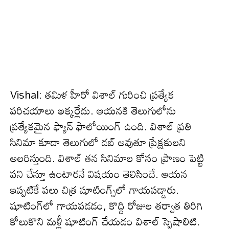
Vishal: త‌మిళ హీరో విశాల్ గురించి ప్ర‌త్యేక
ప‌రిచ‌యాలు అక్క‌ర్లేదు. ఆయ‌నకి తెలుగులోను
ప్ర‌త్యేక‌మైన ఫ్యాన్ ఫాలోయింగ్ ఉంది. విశాల్ ప్ర‌తి
సినిమా కూడా తెలుగులో డ‌బ్ అవుతూ ప్రేక్ష‌కుల‌ని
అల‌రిస్తుంది. విశాల్ త‌న సినిమాల కోసం ప్రాణం పెట్టి
ప‌ని చేస్తూ ఉంటార‌నే విష‌యం తెలిసిందే. ఆయ‌న
ఇప్ప‌టికే ప‌లు చిత్ర షూటింగ్స్‌లో గాయ‌ప‌డ్డారు.
షూటింగ్‌లో గాయ‌ప‌డ‌డం, కొద్ది రోజుల త‌ర్వాత తిరిగి
కోలుకొని మ‌ళ్లీ షూటింగ్ చేయ‌డం విశాల్ స్పెషాలిటి.