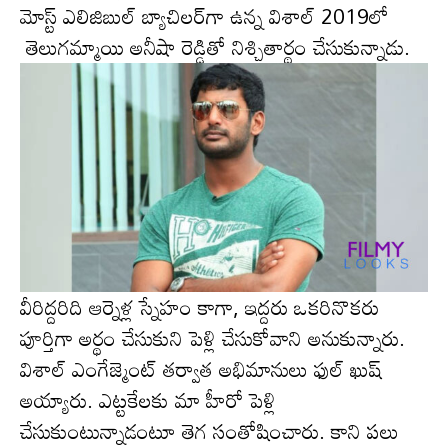
మోస్ట్ ఎలిజిబుల్ బ్యాచిల‌ర్‌గా ఉన్న విశాల్ 2019లో
తెలుగమ్మాయి అనీషా రెడ్డితో నిశ్చితార్థం చేసుకున్నాడు.
వీరిద్ద‌రిది ఆర్నెళ్ల స్నేహం కాగా, ఇద్ద‌రు ఒకరినొక‌రు
పూర్తిగా అర్థం చేసుకుని పెళ్లి చేసుకోవాని అనుకున్నారు.
విశాల్ ఎంగేజ్మెంట్ తర్వాత అభిమానులు ఫుల్ ఖుష్
అయ్యారు. ఎట్టకేలకు మా హీరో పెళ్లి
చేసుకుంటున్నాడంటూ తెగ సంతోషించారు. కాని ప‌లు