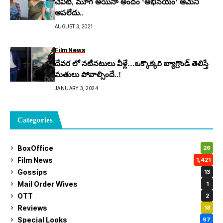
చెవిటి, మూగ అయినా అందం ‘అభినయం’ ఆమెని
ఆపలేదు..
AUGUST 3, 2021
Film News
దేవర లో నటీనటులు వీళ్లే…ఒక్కొక్కరి బ్యాగ్రౌండ్ తెలిస్తే
మతులు పోవాల్సిందే..!
JANUARY 3, 2024
Categories
BoxOffice
26
Film News
1,421
Gossips
13
Mail Order Wives
1
OTT
2
Reviews
18
Special Looks
97