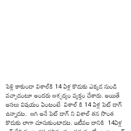
పెళ్లి కాకుండా విశాల్‌కి 14 ఏళ్ల కొడుకు ఎక్క‌డ నుండి
వ‌చ్చాడంటూ అందరు ఆశ్చ‌ర్యం వ్య‌క్తం చేశారు. అయితే
అస‌లు విష‌యం ఏంటంటే విశాల్ కి 14 ఏళ్ల పెట్ డాగ్
ఉన్నాడట. ఆగి అనే పెట్ డాగ్ ని విశాల్‌ తన సొంత
కొడుకు లాగా చూసుకుంటాడట. ఇటీవ‌ల దానికి 14ఏళ్ల