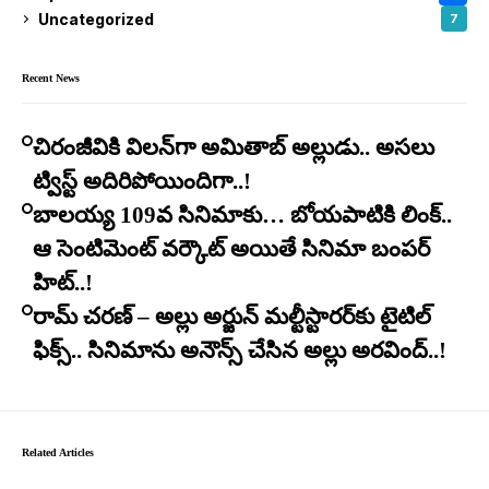
Uncategorized
7
Recent News
చిరంజీవికి విలన్‌గా అమితాబ్ అల్లుడు.. అసలు
ట్విస్ట్ అదిరిపోయిందిగా..!
బాలయ్య 109వ సినిమాకు… బోయపాటికి లింక్..
ఆ సెంటిమెంట్ వర్కౌట్ అయితే సినిమా బంపర్
హిట్..!
రామ్ చరణ్ – అల్లు అర్జున్ మల్టీస్టారర్​కు టైటిల్
ఫిక్స్.. సినిమాను అనౌన్స్ చేసిన అల్లు అరవింద్..!
Related Articles