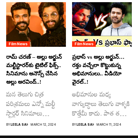
అందులో కొందరు
మాత్రమే...
Film News
Film News
రామ్ చరణ్ – అల్లు అర్జున్
ప్రభాస్ vs అల్లు అర్జున్…
మల్టీస్టారర్​కు టైటిల్ ఫిక్స్..
రక్తం వచ్చేలా కొట్టుకున్న
సినిమాను అనౌన్స్ చేసిన
అభిమానులు.. వీడియో
అల్లు అరవింద్..!
వైరల్..!
మన తెలుగు చిత్ర
అభిమానుల మధ్య
పరిశ్రమలు ఎన్నో మల్టీ
వాగ్యుద్ధాలు తెలుగు వాళ్ళకి
స్టార్లర్ సినిమాలు
కొత్తేమీ కాదు. పాత తరం
వచ్చాయి.. కొన్ని సినిమాలు
నటుల నుంచి నేటి...
BY
LEELA SAI
MARCH 12, 2024
BY
LEELA SAI
MARCH 11, 2024
అయితే...