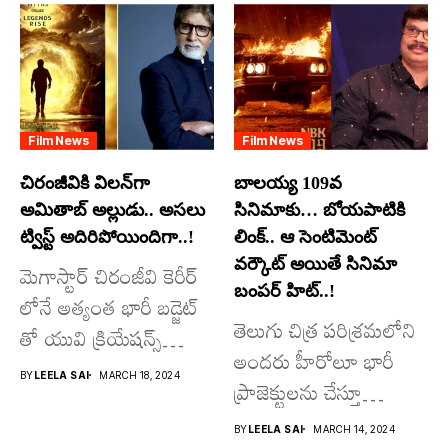
Film News
Film News
చిరంజీవికి విలన్‌గా
బాలయ్య 109వ
అమితాబ్ అల్లుడు.. అసలు
సినిమాకు… బోయపాటికి
ట్విస్ట్ అదిరిపోయిందిగా..!
లింక్.. ఆ సెంటిమెంట్
వర్కౌట్ అయితే సినిమా
మెగాస్టార్ చిరంజీవి కెరీర్
బంపర్ హిట్..!
లోనే అత్యంత భారీ బడ్జెట్
తెలుగు చిత్ర పరిశ్రమలోని
తో యువి క్రియేషన్స్
అందరు హీరోలూ భారీ
రూపొందిస్తున్న
BY
LEELA SAI
MARCH 18, 2024
ప్రాజెక్టులను చేస్తూ
విశ్వంభర...
దూసుకుపోతోన్నారు.
BY
LEELA SAI
MARCH 14, 2024