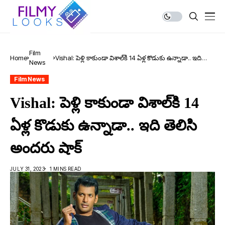
Film
Home
Vishal: పెళ్లి కాకుండా విశాల్‌కి 14 ఏళ్ల కొడుకు ఉన్నాడా.. ఇది
News
తెలిసి అంద‌రు షాక్
Film News
Vishal: పెళ్లి కాకుండా విశాల్‌కి 14
ఏళ్ల కొడుకు ఉన్నాడా.. ఇది తెలిసి
అంద‌రు షాక్
JULY 31, 2023
1 MINS READ