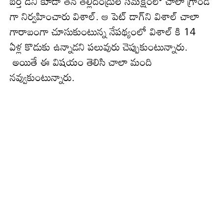
బర్త్ డేని కూడా తన తల్లిదండ్రుల సమక్షంలో చాలా గ్రాండ్
గా నిర్వహించారు విశాల్‌. ఆ పెట్ డాగ్‌ని విశాల్ చాలా
గారాబంగా చూసుకుంటున్న నేప‌థ్యంలో విశాల్ కి 14
ఏళ్ల కొడుకు ఉన్నాడ‌ని ప‌లువురు చెప్పుకుంటున్నారు.
అయితే ఈ విష‌యం తెలిసి చాలా మంది
న‌వ్వుకుంటున్నారు.