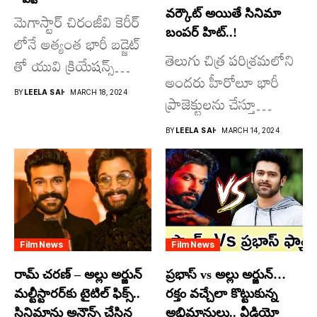
వర్కౌట్ అయితే సినిమా
మెగాస్టార్ చిరంజీవి కెరీర్
బంపర్ హిట్..!
లోనే అత్యంత భారీ బడ్జెట్
తెలుగు చిత్ర పరిశ్రమలోని
తో యువి క్రియేషన్స్
అందరు హీరోలూ భారీ
రూపొందిస్తున్న
BY
LEELA SAI
MARCH 18, 2024
ప్రాజెక్టులను చేస్తూ
విశ్వంభర...
దూసుకుపోతోన్నారు.
BY
LEELA SAI
MARCH 14, 2024
అందులో కొందరు
మాత్రమే...
Film News
Film News
రామ్ చరణ్ – అల్లు అర్జున్
ప్రభాస్ vs అల్లు అర్జున్…
మల్టీస్టారర్​కు టైటిల్ ఫిక్స్..
రక్తం వచ్చేలా కొట్టుకున్న
సినిమాను అనౌన్స్ చేసిన
అభిమానులు.. వీడియో