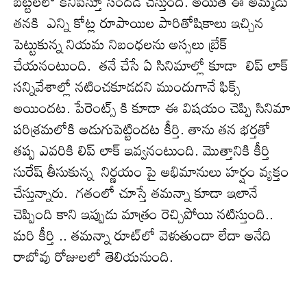
బట్ట‌ల‌లో కనిపిస్తూ సంద‌డి చేస్తుంది. అయితే ఈ అమ్మ‌డు
త‌న‌కి ఎన్ని కోట్ల రూపాయిల పారితోషికాలు ఇచ్చిన
పెట్టుకున్న నియ‌మ‌ నిబంధలను అస్స‌లు బ్రేక్
చేయ‌నంటుంది. త‌నే చేసే ఏ సినిమాల్లో కూడా లిప్ లాక్
సన్నివేశాల్లో న‌టించ‌కూడ‌ద‌ని ముందుగానే ఫిక్స్
అయింద‌ట‌. పేరెంట్స్ కి కూడా ఈ విష‌యం చెప్పి సినిమా
ప‌రిశ్ర‌మ‌లోకి అడుగుపెట్టింద‌ట కీర్తి. తాను త‌న భ‌ర్త‌తో
త‌ప్ప ఎవ‌రికి లిప్ లాక్ ఇవ్వ‌నంటుంది. మొత్తానికి కీర్తి
సురేష్ తీసుకున్న నిర్ణయం పై అభిమానులు హర్షం వ్యక్తం
చేస్తున్నారు. గతంలో చూస్తే త‌మ‌న్నా కూడా ఇలానే
చెప్పింది కాని ఇప్పుడు మాత్రం రెచ్చిపోయి న‌టిస్తుంది..
మ‌రి కీర్తి .. త‌మ‌న్నా రూట్‌లో వెళుతుందా లేదా అనేది
రాబోవు రోజుల‌లో తెలియ‌నుంది.