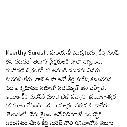
Keerthy Suresh: మ‌ల‌యాళీ ముద్దుగుమ్మ కీర్తి సురేష్
త‌న న‌ట‌న‌తో తెలుగు ప్రేక్ష‌కుల‌కి చాలా ద‌గ్గ‌రైంది.
మ‌హాన‌టి చిత్రంలో ఈ అమ్మ‌డి న‌ట‌న‌ను ఎవ‌రు
మ‌ర‌చిపోలేరు. సావిత్రి పాత్ర‌లో కీర్తి సురేష్ క‌న‌బ‌ర‌చిన
న‌ట విశ్వ‌రూపం న‌భూతో న‌భ‌విష్య‌త్ అని చెప్పాలి.
అయితే కీర్తి సురేష్‌కి మంచి క్రేజ్ వ‌చ్చాక ప్రయోగాత్మక
సినిమాలు చేసింది. ఇవి ఏ మాత్రం వ‌ర్క‌వుట్ కాలేదు.
తెలుగులో ‘నేను శైలజ’ అనే సినిమాతో ఇండ‌స్ట్రీకి
ఆరంగేట్రం చేసిన కీర్తి సురేష్ తొలి సినిమాతోనే తెలుగు