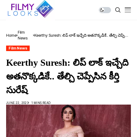
Film
Home
Keerthy Suresh: లిప్ లాక్ ఇచ్చేది అత‌నొక్కడికే.. తేల్చి చెప్పేసిన
News
కీర్తి సురేష్
Film News
Keerthy Suresh: లిప్ లాక్ ఇచ్చేది
అత‌నొక్కడికే.. తేల్చి చెప్పేసిన కీర్తి
సురేష్
JUNE 22, 2023
1 MINS READ