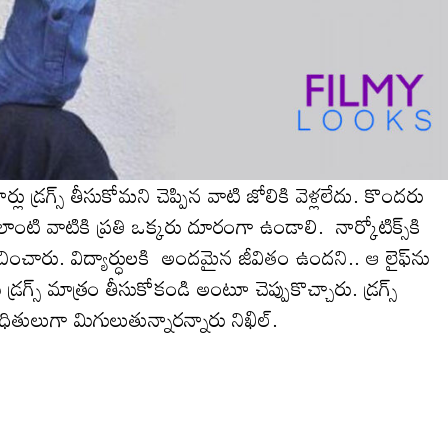
 డ్ర‌గ్స్ తీసుకోమ‌ని చెప్పిన వాటి జోలికి వెళ్ల‌లేదు. కొంద‌రు
ి. ఇలాంటి వాటికి ప్ర‌తి ఒక్క‌రు దూరంగా ఉండాలి. నార్కోటిక్స్‌కి
ూచించారు. విద్యార్ధుల‌కి అందమైన జీవితం ఉందని.. ఆ లైఫ్‌ను
ు డ్రగ్స్ మాత్రం తీసుకోకండి అంటూ చెప్పుకొచ్చారు. డ్రగ్స్
ులుగా మిగులుతున్నారన్నారు నిఖిల్‌.