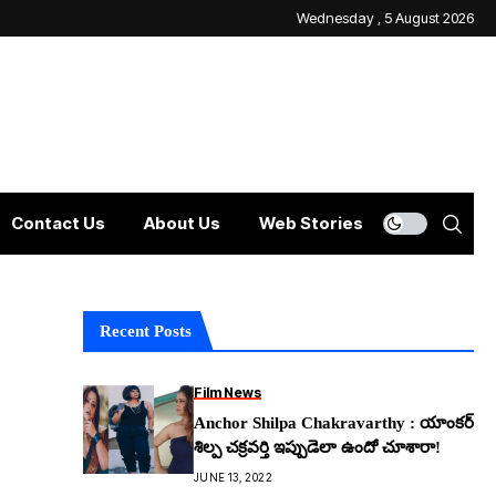
Wednesday , 5 August 2026
Contact Us
About Us
Web Stories
Recent Posts
Film News
Anchor Shilpa Chakravarthy : యాంకర్
శిల్ప చక్రవర్తి ఇప్పుడెలా ఉందో చూశారా!
JUNE 13, 2022