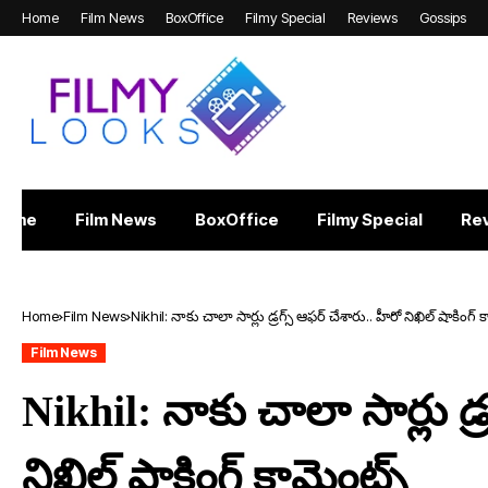
Home
Film News
BoxOffice
Filmy Special
Reviews
Gossips
Home
Film News
BoxOffice
Filmy Special
Re
Home
Film News
Nikhil: నాకు చాలా సార్లు డ్ర‌గ్స్ ఆఫ‌ర్ చేశారు.. హీరో నిఖిల్ షాకింగ్ 
Film News
Nikhil: నాకు చాలా సార్లు డ్ర‌
నిఖిల్ షాకింగ్ కామెంట్స్