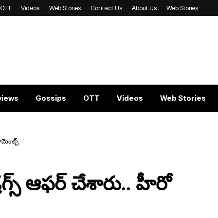
OTT
Videos
Web Stories
Contact Us
About Us
Web Stories
views
Gossips
OTT
Videos
Web Stories
కామెంట్స్
గ్స్ ఆఫ‌ర్ చేశారు.. హీరో