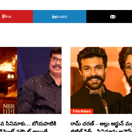
PIN
SHARE
Film News
వ సినిమాకు… బోయపాటికి
రామ్ చరణ్ – అల్లు అర్జున్ మల్టీ
ంటిమెంట్ వర్కౌట్ అయితే
టైటిల్ ఫిక్స్.. సినిమాను అనౌన్స