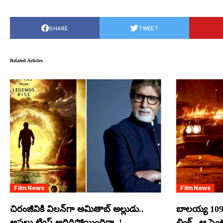
SHARE
TWEET
Related Articles
Film News
Film News
చిరంజీవికి విలన్‌గా అమితాబ్ అల్లుడు..
బాలయ్య 109
అసలు ట్విస్ట్ అదిరిపోయిందిగా..!
లింక్.. ఆ సె