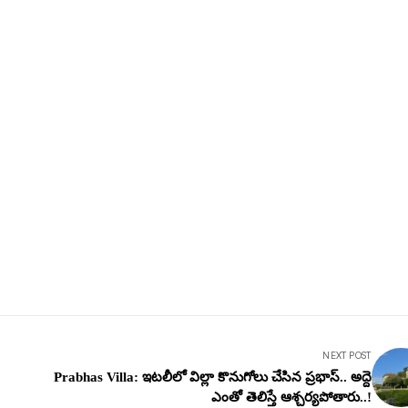
NEXT POST
Prabhas Villa: ఇట‌లీలో విల్లా కొనుగోలు చేసిన ప్ర‌భాస్.. అద్దె
ఎంతో తెలిస్తే ఆశ్చ‌ర్య‌పోతారు..!