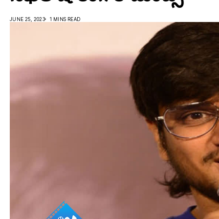
JUNE 25, 2023
1 MINS READ