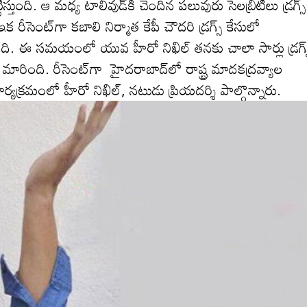
ిస్తుంది. ఆ మధ్య టాలీవుడ్‌కి చెందిన ప‌లువురు సెల‌బ్రిటీలు డ్ర‌గ్స్
ీసెంట్‌గా క‌బాలి నిర్మాత కేపీ చౌద‌రి డ్ర‌గ్స్ కేసులో
డింది. ఈ స‌మ‌యంలో యువ హీరో నిఖిల్ త‌న‌కు చాలా సార్లు డ్ర‌గ్స
ారింది. రీసెంట్‌గా హైదరాబాద్‌లో రాష్ట్ర మాదకద్రవ్యాల
క్రమంలో హీరో నిఖిల్‌, న‌టుడు ప్రియ‌ద‌ర్శి పాల్గొన్నారు.