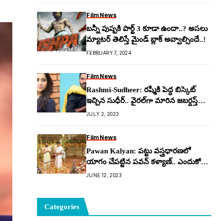
Film News
బన్నీ పుష్పకి పార్ట్ 3 కూడా ఉందా..? అసలు
మ్యాటర్ తెలిస్తే మైండ్ బ్లాక్ అవ్వాల్సిందే..!
FEBRUARY 7, 2024
Film News
Rashmi-Sudheer: ర‌ష్మీకి పెద్ద బిస్కెట్
ఇచ్చిన సుధీర్.. వైర‌ల్‌గా మారిన జ‌బ‌ర్ధ‌స్త్
యాంకర్ కామెంట్స్
JULY 2, 2023
Film News
Pawan Kalyan: పట్టు వస్త్రధారణలో
యాగం చేపట్టిన పవన్ కళ్యాణ్.. ఎందుకో
తెలుసా?
JUNE 12, 2023
Categories