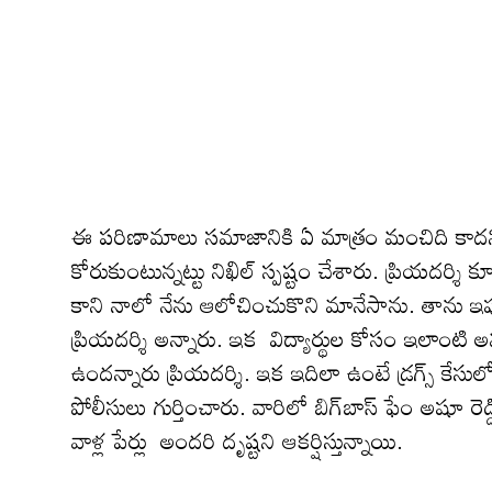
ఈ ప‌రిణామాలు స‌మాజానికి ఏ మాత్రం మంచిది కాదని అ
కోరుకుంటున్న‌ట్టు నిఖిల్ స్ప‌ష్టం చేశారు. ప్రియ‌ద‌ర్శ
కాని నాలో నేను ఆలోచించుకొని మానేసాను. తాను ఇప్
ప్రియ‌ద‌ర్శి అన్నారు. ఇక విద్యార్థుల కోసం ఇలా
ఉందన్నారు ప్రియదర్శి. ఇక ఇదిలా ఉంటే డ్ర‌గ్స్ కేసులో
పోలీసులు గుర్తించారు. వారిలో బిగ్‌బాస్‌ ఫేం అషూ రెడ
వాళ్ల పేర్లు అంద‌రి దృష్ట‌ని ఆక‌ర్షిస్తున్నాయి.