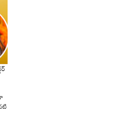
టర్
గా
నటి