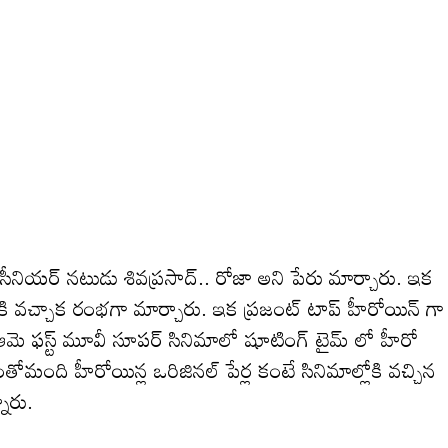
క సీనియర్ నటుడు శివప్రసాద్.. రోజా అని పేరు మార్చారు. ఇక
ోకి వచ్చాక రంభగా మార్చారు. ఇక ప్రజంట్ టాప్ హీరోయిన్ గా
ట్టి. ఆమె ఫస్ట్ మూవీ సూపర్ సినిమాలో షూటింగ్ టైమ్ లో హీరో
తోమంది హీరోయిన్ల ఒరిజినల్ పేర్ల కంటే సినిమాల్లోకి వచ్చిన
నారు.