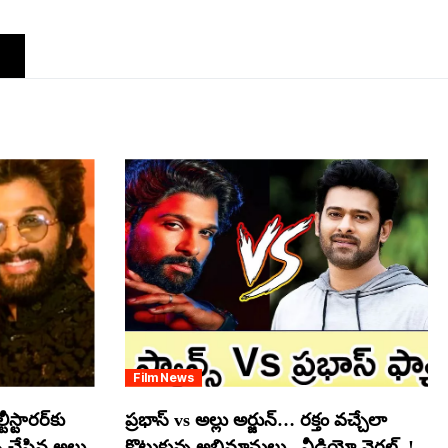
Film News
స్టారర్​కు
ప్రభాస్ vs అల్లు అర్జున్… రక్తం వచ్చేలా
్ చేసిన అల్లు
కొట్టుకున్న అభిమానులు.. వీడియో వైరల్..!