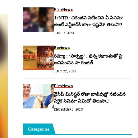
Film News
JrNTR: చిరంజీవి న‌టించిన ఏ సినిమా
అంటే ఎన్టీఆర్‌కి బాగా ఇష్ట‌మో తెలుసా?
JUNE 7, 2023
Reviews
రివ్యూ : ‘సార్పట్ట’ , భిన్న కథాంశంతో సై
అనిపించిన పా రంజిత్
JULY 22, 2021
Film News
వైసీపీ మినిస్టర్ రోజా బాలీవుడ్లో నటించిన
ఏకైక సినిమా ఏమిటో తెలుసా..!
DECEMBER 6, 2023
Categories