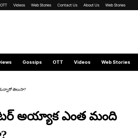
OTT
Videos
Web Stories
Contact Us
About Us
Web Stories
views
Gossips
OTT
Videos
Web Stories
కున్నారో తెలుసా?
 ఎంటర్ అయ్యాక ఎంత మంది
ా?