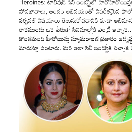
Heroines: టాలీవుడ్ సినీ ఇండస్ట్రీలో హీరోహీరోయిన్ల
హావభావాలు, అందం అభినయంతో విపరీతమైన ఫాలో
పర్సనల్ విషయాలు తెలుసుకోవడానికి కూడా అభిమానులు స్
రాకముందు ఒక పేరుతో సినిమాల్లోకి ఎంట్రీ ఇచ్చా
కొంతమంది హీరోయిన్లు న్యూమరాలజీ ప్రకారం అదృష్టం 
మారుస్తూ ఉంటారు. మరి అలా సినీ ఇండస్ట్రీకి వచ్చాక 