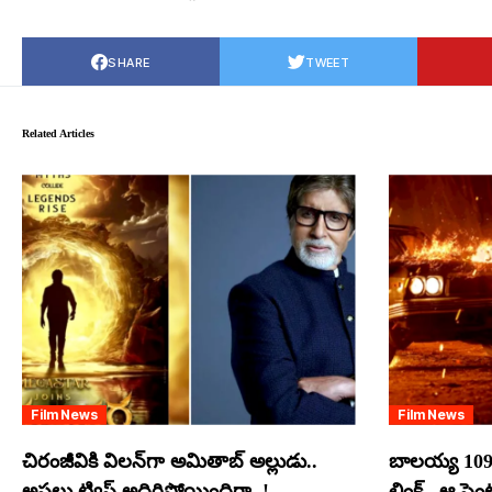
SHARE
TWEET
Related Articles
Film News
Film News
చిరంజీవికి విలన్‌గా అమితాబ్ అల్లుడు..
బాలయ్య 109
అసలు ట్విస్ట్ అదిరిపోయిందిగా..!
లింక్.. ఆ సె