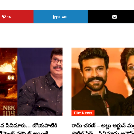
PIN
SHARE
Film News
వ సినిమాకు… బోయపాటికి
రామ్ చరణ్ – అల్లు అర్జున్ మల్టీ
ంటిమెంట్ వర్కౌట్ అయితే
టైటిల్ ఫిక్స్.. సినిమాను అనౌన్స