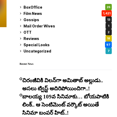
BoxOffice
26
Film News
1,421
Gossips
13
Mail Order Wives
1
OTT
2
Reviews
18
Special Looks
97
Uncategorized
7
Recent News
చిరంజీవికి విలన్‌గా అమితాబ్ అల్లుడు..
అసలు ట్విస్ట్ అదిరిపోయిందిగా..!
బాలయ్య 109వ సినిమాకు… బోయపాటికి
లింక్.. ఆ సెంటిమెంట్ వర్కౌట్ అయితే
సినిమా బంపర్ హిట్..!