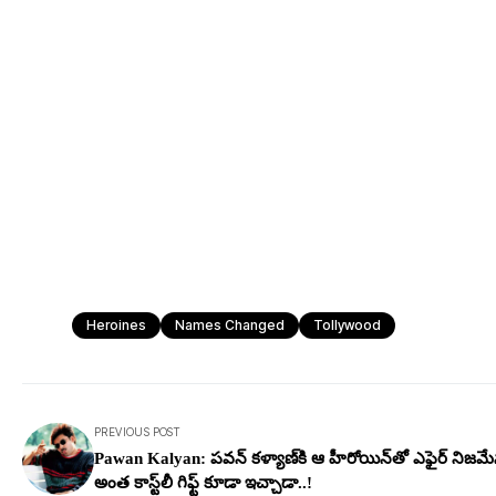
Heroines
Names Changed
Tollywood
PREVIOUS POST
Pawan Kalyan: ప‌వ‌న్ క‌ళ్యాణ్‌కి ఆ హీరోయిన్‌తో ఎఫైర్ నిజ‌మే
అంత కాస్ట్‌లీ గిఫ్ట్ కూడా ఇచ్చాడా..!