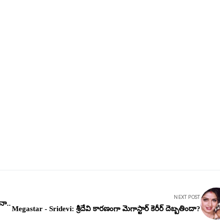
NEXT POST
నా..
Megastar - Sridevi: శ్రీదేవి కారణంగా మెగాస్టార్ కెరీర్ దెబ్బతిందా?