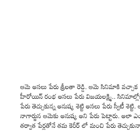
ఆమె అసలు పేరు శ్రీలతా రెడ్డి. ఆమె సినిమాకి వచ్చా
హీరోయిన్ రంభ అసలు పేరు విజయలక్ష్మి.. సినిమాల్ల
పేరు తెచ్చుకున్న అనుష్క శెట్టి అసలు పేరు స్వీటీ శె
నాగార్జున ఆమెకు అనుష్క అని పేరు పెట్టారు. అలా ఎం
తర్వాత పేర్లతోనే తమ కెరీర్ లో మంచి పేరు తెచ్చుకున్