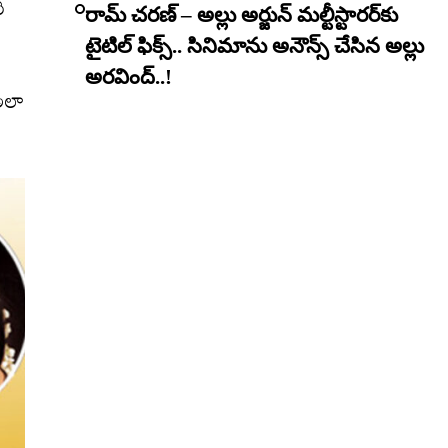
ి
రామ్ చరణ్ – అల్లు అర్జున్ మల్టీస్టారర్​కు
టైటిల్ ఫిక్స్.. సినిమాను అనౌన్స్ చేసిన అల్లు
అరవింద్..!
అలా