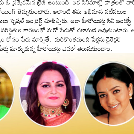
కు ఓ ప్రత్యేకమైన క్రేజ్ ఉంటుంది. ఇక సినిమాల్లో పాత్రలతో వార
యింగ్ తెచ్చుకుంటారు. అలాంటి తమ అభిమాన నటీనటుల
పెషల్ ఇంట్రెస్ట్ చూపిస్తారు. అలా హీరోయిన్లు సినీ ఇండస్ట్రీ
క.. పరిస్థితుల కారణంతో మరో పేరుతో చలామణి అవుతుంటారు. 
కోసం పేరు మార్చితే.. మరికొంతమంది పేర్లను డైరెక్టర్
పేర్లు మార్చుకున్న హీరోయిన్లు ఎవరో తెలుసుకుందాం.