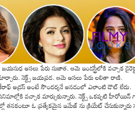
 జయసుధ అసలు పేరు సుజాత. ఆమె ఇండస్ట్రీలోకి వచ్చాక డైరెక్
ారు. నెక్ట్స్ జయప్రద. ఆమె అసలు పేరు లలితా రాణి.
ి కేరాఫ్ అడ్రస్ అంటే సౌందర్యనే అనడంలో ఎలాంటి డౌట్ లేదు.
ాల్లోకి వచ్చాక మార్చుకున్నారు. నెక్ట్స్ ఒకప్పటి హీరోయిన్ 
యాల్లో తనకంటూ ఓ ప్రత్యేకమైన ఇమేజ్ ను క్రియేట్ చేసుకున్నారు 