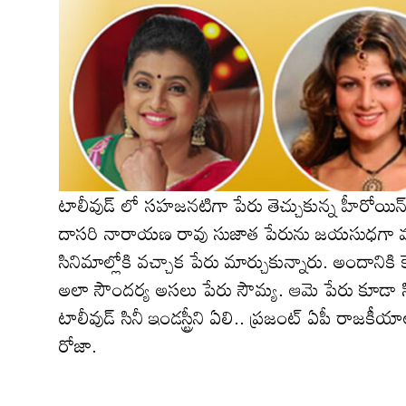
టాలీవుడ్ లో సహజనటిగా పేరు తెచ్చుకున్న హీరోయిన్
దాసరి నారాయణ రావు సుజాత పేరును జయసుధగా మార్చ
సినిమాల్లోకి వచ్చాక పేరు మార్చుకున్నారు. అందానిక
అలా సౌందర్య అసలు పేరు సౌమ్య. ఆమె పేరు కూడా సినిమ
టాలీవుడ్ సినీ ఇండస్ట్రీని ఏలి.. ప్రజంట్ ఏపీ రాజకీ
రోజా.