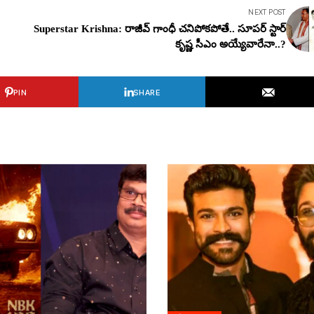
NEXT POST
Superstar Krishna: రాజీవ్ గాంధీ చనిపోకపోతే.. సూపర్ స్టార్
కృష్ణ సీఎం అయ్యేవారేనా..?
PIN
SHARE