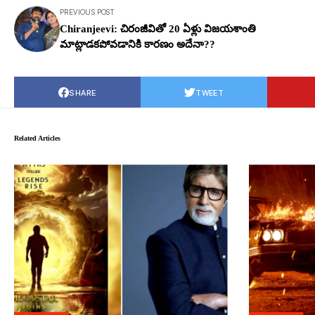
PREVIOUS POST
Chiranjeevi: చిరంజీవితో 20 ఏళ్లు విజయశాంతి
మాట్లాడకపోవడానికి కారణం అదేనా??
SHARE
TWEET
Related Articles