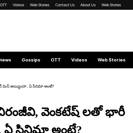
OTT
Videos
Web Stories
Contact Us
About Us
Web Stories
views
Gossips
OTT
Videos
Web Stories
రర్ మిస్ అయ్యిందా.. ఏ సినిమా అంటే?
రంజీవి, వెంకటేష్ లతో భారీ
.. ఏ సినిమా అంటే?