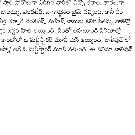
ో స్టార్ హీరోలుగా ఎదిగిన వారిలో ఎన్నో తరాలు తారలుగా
బాలయ్య, వెంకటేష్, నాగార్జునల టైమ్ వచ్చింది. కానీ వీరి
 ఏళ్ల తర్వాత వెంకటేష్, మహేష్ బాబులు కలిసి సీతమ్మ వాకిట్లో
ాక్ బస్టర్ హిట్ అయ్యింది. దీంతో అప్పట్నుండి సినిమాల్లో
కీ కాంబోలో ఓ మల్టీస్టారర్ మూవీ మిస్ అయ్యింది. బాలీవుడ్ లో
ప్నా’ అనే ఓ మల్టీస్టారర్ మూవీ వచ్చింది. ఈ సినిమా బాలీవుడ్