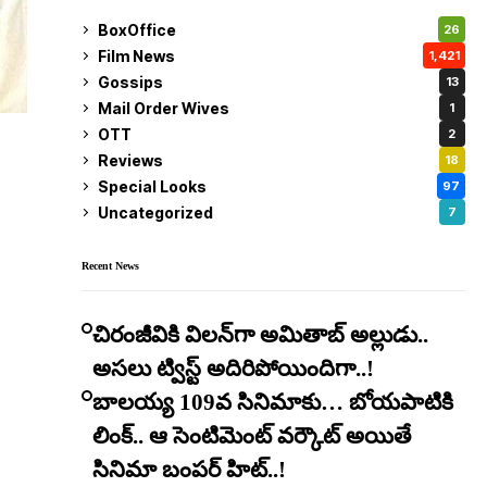
BoxOffice
26
Film News
1,421
Gossips
13
Mail Order Wives
1
OTT
2
Reviews
18
Special Looks
97
Uncategorized
7
Recent News
చిరంజీవికి విలన్‌గా అమితాబ్ అల్లుడు..
అసలు ట్విస్ట్ అదిరిపోయిందిగా..!
బాలయ్య 109వ సినిమాకు… బోయపాటికి
లింక్.. ఆ సెంటిమెంట్ వర్కౌట్ అయితే
సినిమా బంపర్ హిట్..!