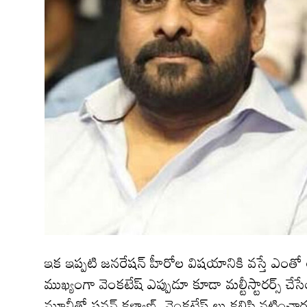
ఇక ఇప్పటి జనరేషన్ హీరోల విషయానికి వస్తే ఎంతో అండ
ముఖ్యంగా వెంకటేష్ ఎప్పుడూ కూడా మల్టీస్టారర్స్ చే
మూవీతో పవన్ కళ్యాణ్, వెంకటేష్ లు కలిసి నటించా