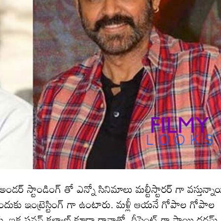
ర్ స్టాండింగ్ తో ఎన్నో సినిమాలు మల్టీస్టారర్ గా వస్తున్నా
సేందుకు ఇంట్రెస్టింగ్ గా ఉంటారు. మళ్లీ ఆయనే గోపాల గోపాల
రు. ఇక పవన్ కళ్యాణ్ కూడా రానాతో, రీసెంట్ గా సాయి ధరమ్