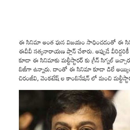
ఈ సినిమా అంత ఘన విజయం సాధించడంతో ఈ సినిమాని
ఈవీవీ సత్యనారాయణ ప్లాన్ చేశారు. అప్పుడే వీరిద్ద
కూడా ఈ సినిమాకు మల్టీస్టారర్ కు గ్రీన్ సిగ్నల్ ఇచ్
బిజీగా ఉన్నారు. దాంతో ఈ సినిమా కూడా డిలే అయ్య
చిరంజీవి, వెంకటేష్ ల కాంబినేషన్ లో మంచి మల్టీస్ట