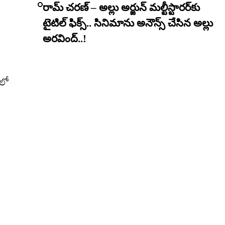
రామ్ చరణ్ – అల్లు అర్జున్ మల్టీస్టారర్​కు
టైటిల్ ఫిక్స్.. సినిమాను అనౌన్స్ చేసిన అల్లు
అరవింద్..!
 లో