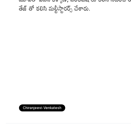
తేజ్ తో కలిసి మల్టీస్టారర్స్ చేశారు.
Chiranjeevi-Venkatesh