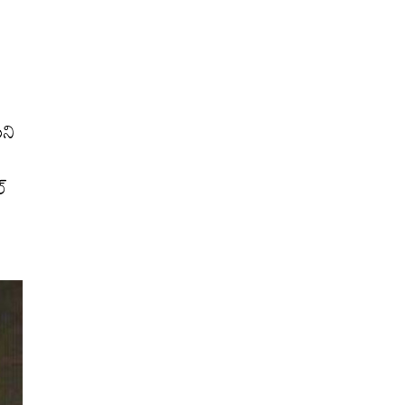
ని
ల్