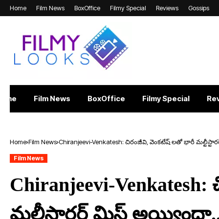
Home
Film News
BoxOffice
Filmy Special
Reviews
Gossips
Home
Film News
BoxOffice
Filmy Special
Re
Home
Film News
Chiranjeevi-Venkatesh: చిరంజీవి, వెంకటేష్ లతో భారీ మల్టీస్టా
Film News
Chiranjeevi-Venkatesh: చి
మల్టీస్టారర్ మిస్ అయ్యిందా