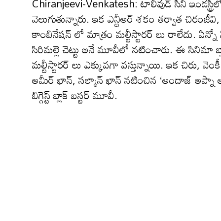
Chiranjeevi-Venkatesh: టాలీవుడ్ సినీ ఇండస్ట్రీల
వెలుగుతున్నారు. ఇక ఎన్టీఆర్ శకం తర్వాత చిరంజీవి, 
కాంబినేషన్ లో మాత్రం మల్టీస్టారర్ లు రాలేదు. ఏన్నో
సిరిమల్లె చెట్టు అనే మూవీలో నటించారు. ఈ సినిమా బ్ల
మల్టీస్టారర్ లు ఎక్కువగా వస్తున్నాయి. ఇక చిరు, వెం
అమీర్ ఖాన్, సల్మాన్ ఖాన్ నటించిన ‘అందాజ్ అప్నా అ
బిగ్గెస్ట్ బ్లాక్ బస్టర్ మూవీ.