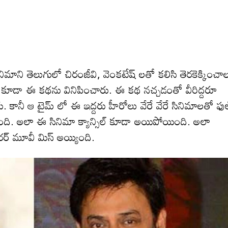
 తెలుగులో చిరంజీవి, వెంకటేష్ లతో కలిసి తెరకెక్కించాల
రికీ కూడా ఈ కథను వినిపించారు. ఈ కథ నచ్చడంతో వీరిద్దరూ
చారు. కానీ ఆ టైమ్ లో ఈ ఇద్దరు హీరోలు వేరే వేరే సినిమాలతో ఫు
ింది. అలా ఈ సినిమా క్యాన్సిల్ కూడా అయిపోయింది. అలా
ారర్ మూవీ మిస్ అయ్యింది.