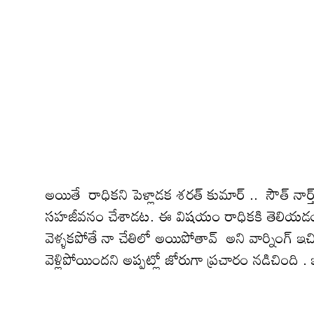
అయితే రాధిక‌ని పెళ్లాడ‌క‌ శ‌ర‌త్ కుమార్ .. సౌత్ నార
స‌హ‌జీవ‌నం చేశాడ‌ట‌. ఈ విషయం రాధికకి తెలియ‌డంతో 
వెళ్ళకపోతే నా చేతిలో అయిపోతావ్ అని వార్నింగ్ ఇచ్
వెళ్లిపోయింద‌ని అప్ప‌ట్లో జోరుగా ప్ర‌చారం న‌డిచిం