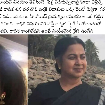
‌నే విష‌యం తెలిసిందే. పెళ్లి చేసుకున్న‌వాళ్లు కూడా ఎఫైర్స్
ధిక త‌న భ‌ర్త తొలి భ‌ర్త‌కి విడాకులు ఇచ్చి రెండో పెళ్లిగా శ‌ర‌
న‌డిపేందుకు ఓ హీరోయిన్ ప్ర‌య‌త్నం చేసింద‌ని ఆమెకి గ‌ట్టిగా
డిచింది. రాధిక విష‌యానికి వ‌స్తే అప్ప‌టి స్టార్ హీరోలంద‌రితో
జీవి, రాధిక కాంబినేష‌న్ అంటే విప‌రీత‌మైన క్రేజ్ ఉండేది.