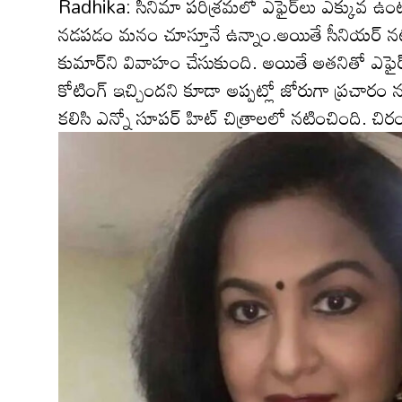
Radhika: సినిమా ప‌రిశ్ర‌మ‌లో ఎఫైర్‌లు ఎక్కువ ఉంటాయ
న‌డ‌ప‌డం మ‌నం చూస్తూనే ఉన్నాం.అయితే సీనియ‌ర్ న‌టి రా
కుమార్‌ని వివాహం చేసుకుంది. అయితే అత‌నితో ఎఫైర్ 
కోటింగ్ ఇచ్చింద‌ని కూడా అప్ప‌ట్లో జోరుగా ప్ర‌చారం న‌
క‌లిసి ఎన్నో సూప‌ర్ హిట్ చిత్రాల‌లో న‌టించింది. చిరం