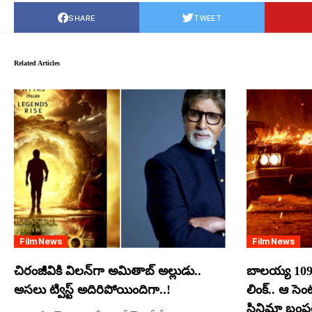
SHARE
TWEET
Related Articles
Film News
Film News
చిరంజీవికి విలన్‌గా అమితాబ్ అల్లుడు..
బాలయ్య 109
అసలు ట్విస్ట్ అదిరిపోయిందిగా..!
లింక్.. ఆ సె
సినిమా బంపర్