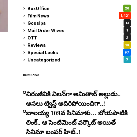
BoxOffice
26
Film News
1,421
Gossips
13
Mail Order Wives
1
OTT
2
Reviews
18
Special Looks
97
Uncategorized
7
Recent News
చిరంజీవికి విలన్‌గా అమితాబ్ అల్లుడు..
అసలు ట్విస్ట్ అదిరిపోయిందిగా..!
బాలయ్య 109వ సినిమాకు… బోయపాటికి
లింక్.. ఆ సెంటిమెంట్ వర్కౌట్ అయితే
సినిమా బంపర్ హిట్..!