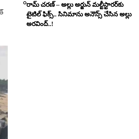
రామ్ చరణ్ – అల్లు అర్జున్ మల్టీస్టారర్​కు
త్
టైటిల్ ఫిక్స్.. సినిమాను అనౌన్స్ చేసిన అల్లు
అరవింద్..!