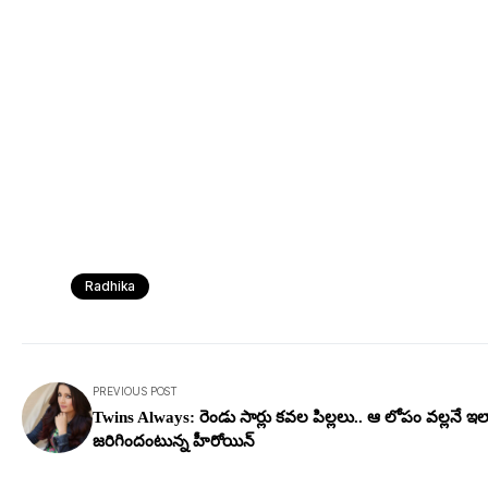
Radhika
PREVIOUS POST
Twins Always: రెండు సార్లు క‌వల పిల్ల‌లు.. ఆ లోపం వ‌ల్ల‌నే ఇ
జ‌రిగిందంటున్న హీరోయిన్