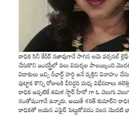
రాధిక సినీ కేరీర్ స‌జావుగానే సాగిన ఆమె ప‌ర్స‌న‌ల్ ల
చేసుకొని ఇండస్ట్రీలో ప‌లు విమర్శల పాలయ్యింది.మొ
విడాకులు ఇచ్చి రీఛార్డ్ హర్డి అనే వ్యక్తిని వివాహం చ
పుట్టాక కొన్ని రోజుల‌కి వీరిద్ద‌రి మధ్య విభేవ‌దాలు త
రాధిక అప్పటికే తమిళ స్టార్ హీరో గా ఓ వెలుగు వెలుగు
సంతోషంగానే ఉన్నారు. అయితే శ‌ర‌త్ కుమార్‌ని రాధి
రాధిక‌తో ఆయ‌న ఎఫైర్ పెట్టుకోవ‌డం వ‌ల‌న మొద‌టి భార