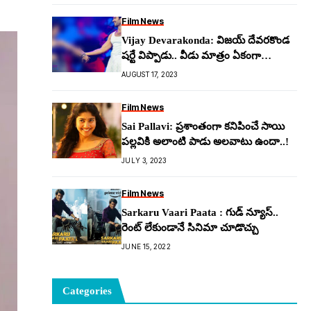
Film News
Vijay Devarakonda: విజ‌య్ దేవ‌ర‌కొండ
ష‌ర్టే విప్పాడు.. వీడు మాత్రం ఏకంగా
హీరోయిన్ చీరే లాగేశాడుగా..!
AUGUST 17, 2023
Film News
Sai Pallavi: ప్ర‌శాంతంగా కనిపించే సాయి
ప‌ల్ల‌వికి అలాంటి పాడు అల‌వాటు ఉందా..!
JULY 3, 2023
Film News
Sarkaru Vaari Paata : గుడ్ న్యూస్..
రెంట్ లేకుండానే సినిమా చూడొచ్చు
JUNE 15, 2022
Categories