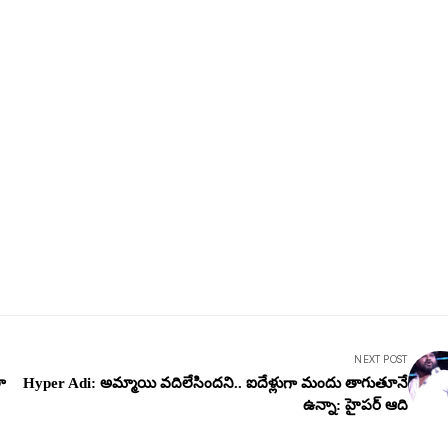
NEXT POST
లా
Hyper Adi: అమ్మాయి వదిలేసిందని.. ఐదేళ్లుగా మందు తాగుతూనే
ఉన్నా: హైపర్ ఆది