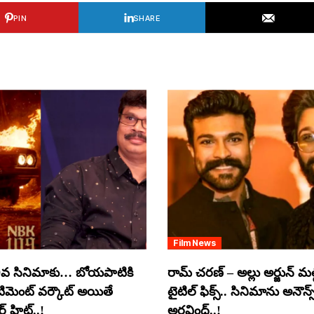
PIN
SHARE
Film News
వ సినిమాకు… బోయపాటికి
రామ్ చరణ్ – అల్లు అర్జున్ మల్టీ
ంటిమెంట్ వర్కౌట్ అయితే
టైటిల్ ఫిక్స్.. సినిమాను అనౌన్స
 హిట్..!
అరవింద్..!