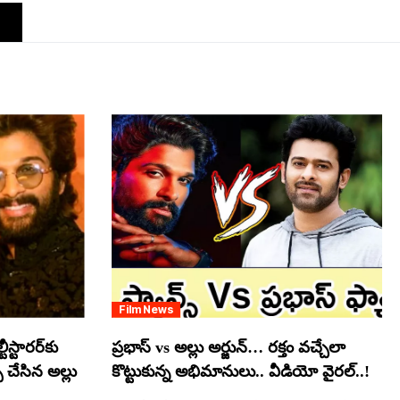
Film News
స్టారర్​కు
ప్రభాస్ vs అల్లు అర్జున్… రక్తం వచ్చేలా
్ చేసిన అల్లు
కొట్టుకున్న అభిమానులు.. వీడియో వైరల్..!