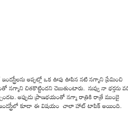
్త్ ఇండస్ట్రీలను అప్పట్లో ఒక ఊపు ఊపిన నటి నగ్మాని ప్రేమించి
న‌గ్మాని చిత‌కొట్టింద‌ని చెబుతుంటారు. నువ్వు నా భర్తను వద
చిందట. అప్పుడు ప్రాణభయంతో నగ్మా రాత్రికి రాత్రే ముంబై
ది . ఇండస్ట్రీలో కూడా ఈ విష‌యం చాలా హాట్ టాపిక్ అయింది.