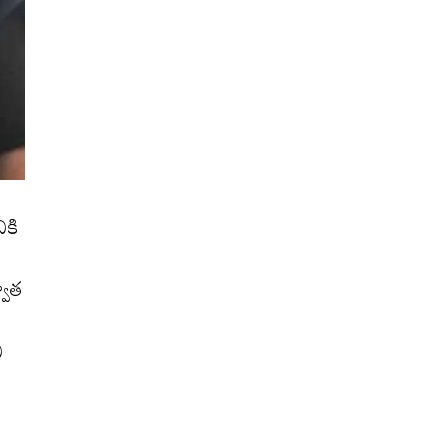
ికి
్వాత
ి