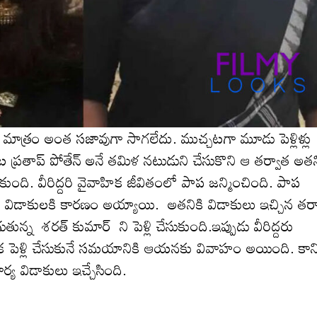
ైఫ్ మాత్రం అంత స‌జావుగా సాగ‌లేదు. ముచ్చ‌ట‌గా మూడు పెళ్లిళ్లు
దట ప్రతాప్ పోతేన్ అనే తమిళ నటుడుని చేసుకొని ఆ తర్వాత అతన
ేసుకుంది. వీరిద్ద‌రి వైవాహిక జీవితంలో పాప జ‌న్మించింది. పాప
‌లెత్తి విడాకుల‌కి కార‌ణం అయ్యాయి. అత‌నికి విడాకులు ఇచ్చిన త‌ర
తున్న శరత్ కుమార్ ని పెళ్లి చేసుకుంది.ఇప్పుడు వీరిద్ద‌రు
క పెళ్లి చేసుకునే స‌మ‌యానికి ఆయ‌న‌కు వివాహం అయింది. కాన
్య విడాకులు ఇచ్చేసింది.