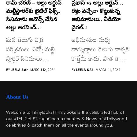
రామ్ చరణ్ – అల్లు అర్జున్
ప్రభాస్ vs అల్లు అర్జున్…
మల్టీస్టారర్​కు టైటిల్ ఫిక్స్..
రక్తం వచ్చేలా కొట్టుకున్న
సినిమాను అనౌన్స్ చేసిన
అభిమానులు.. వీడియో
అల్లు అరవింద్..!
వైరల్..!
మన తెలుగు చిత్ర
అభిమానుల మధ్య
పరిశ్రమలు ఎన్నో మల్టీ
వాగ్యుద్ధాలు తెలుగు వాళ్ళకి
స్టార్లర్ సినిమాలు
కొత్తేమీ కాదు. పాత తరం
వచ్చాయి.. కొన్ని సినిమాలు
నటుల నుంచి నేటి...
BY
LEELA SAI
MARCH 12, 2024
BY
LEELA SAI
MARCH 11, 2024
అయితే...
About Us
Welcome to Filmylooks! Filmylooks is the celebrated hub of
our #TFI. Get #TeluguCinema updates & News of #Tollywood
celebrities & catch them on all the events around you.