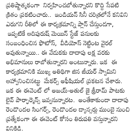
ప్ర‌తిష్టాత్మ‌కంగా నిర్వహించబోతున్నారని కొద్ది సేపటి
క్రితం ప్రకటించారు.. ఇండియన్ సినీ చరిత్రలోనే కనివిని
ఎరుగని రీతిలో ఈ కార్యక్రమాన్ని ప్లాన్ చేస్తుండ‌గా,
ఇప్పటికే ఆదిపురుష్ మెయిన్ స్టేజ్ పనులకు
సంబంధించిన ఫొటోస్, వీడియోస్ నెట్టింట వైరల్
అవుతున్నాయి.. ఈ వేడుకకు దాదాపు లక్ష వరకు
అభిమానులు రాబోతున్నార‌ని అంటున్నారు. ఇక ఈ
కార్యక్రమానికి ముఖ్య అతిథిగా జిన జీయర్ స్వామిని
ఆహ్వానించిన‌ట్టు మేక‌ర్స్ అఫీషియ‌ల్ ప్ర‌క‌ట‌న చేశారు.
ఇక ఈ ఈవెంట్ లో అజయ్-అతుల్ జై శ్రీరామ్ పాటకు
లైవ్ పార్ఫార్మెన్స్ ఇవ్వ‌నున్నార‌ట‌. అంతేకాకుండా దాదాపు
రెండొంద‌ల‌ సింగర్స్, రెండొందల డ్యాన్సర్లు ముంబై నుంచి
ప్ర‌త్యేకంగా ఈ ఈవెంట్ కోసం తిరుప‌తి వ‌స్తున్నార‌ని
వినికిడి.