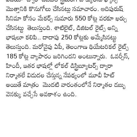
మొత్తానికి కొనుగోలు చేసినట్లు స‌మాచారం. ఆదిపురుష్
సినిమా కోసం మేక‌ర్స్ సుమారు 550 కోట్ల వరకూ ఖర్చు
చేసినట్టు తెలుస్తుంది. శాటిలైట్, డిజిటల్ రైట్స్ అన్ని
భాషలూ కలిపి.. దాదాపు 250 కోట్లకు అమ్మేసినట్టు
తెలుస్తుంది. మరోవైపు ఏపీ, తెలంగాణ థియేటరికల్ రైట్స్
185 కోట్ల వ్యాపారం జరిగిందని అంటున్నారు. ఓవర్సీస్,
హిందీ, ఇతర భాషల్లో లోకల్ డిస్ట్రిబ్యూటర్స్ ద్వారా
నిర్మాతలే విడుదల చేస్తున్న నేప‌థ్యంలో మూవీ హిట్
అయితే మాత్రం మెుదటి వారంతంలోనే నిర్మాతల డబ్బు
వెనక్కు వచ్చేసే అవ‌కాశం ఉంది.